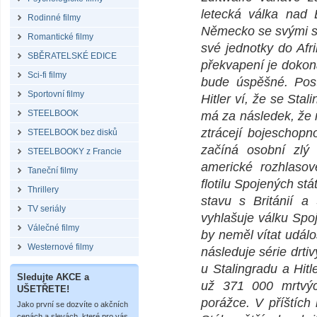
letecká válka nad B
Rodinné filmy
Německo se svými sp
Romantické filmy
své jednotky do Afr
SBĚRATELSKÉ EDICE
překvapení je dokon
Sci-fi filmy
bude úspěšné. Post
Sportovní filmy
Hitler ví, že se St
STEELBOOK
má za následek, že 
ztrácejí bojeschopn
STEELBOOK bez disků
začíná osobní zlý
STEELBOOKY z Francie
americké rozhlasov
Taneční filmy
flotilu Spojených st
Thrillery
stavu s Británií a
TV seriály
vyhlašuje válku Spo
Válečné filmy
by neměl vítat událo
Westernové filmy
následuje série drtiv
u Stalingradu a Hit
Sledujte AKCE a
už 371 000 mrtvýc
UŠETŘETE!
porážce. V příštíc
Jako první se dozvíte o akčních
cenách a slevách, které pro vás