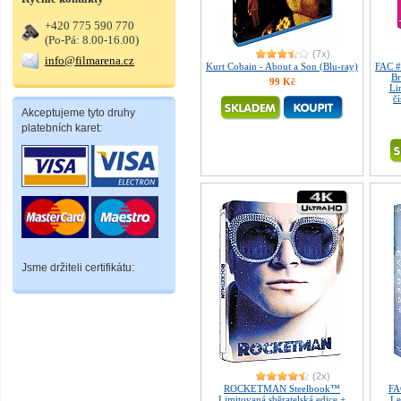
+420 775 590 770
(Po-Pá: 8.00-16.00)
(7x)
info@filmarena.cz
Kurt Cobain - About a Son (Blu-ray)
FAC #
Br
99 Kč
Li
č
Akceptujeme tyto druhy
platebních karet:
Jsme držiteli certifikátu:
(2x)
ROCKETMAN Steelbook™
FA
Limitovaná sběratelská edice +
Le