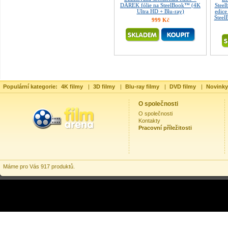
DÁREK fólie na SteelBook™ (4K
Steel
Ultra HD + Blu-ray)
edice
Steel
999 Kč
Populární kategorie:
4K filmy
|
3D filmy
|
Blu-ray filmy
|
DVD filmy
|
Novinky
O společnosti
O společnosti
Kontakty
Pracovní příležitosti
Máme pro Vás 917 produktů.