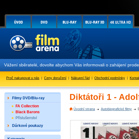
Vážení sběratelé, dovolte abychom Vás informovali o zahájení prod
Proč nakupovat u nás
|
Ceny doručení
|
Nákupní řád
|
Obchodní podmínky
|
Konta
Diktátoři 1 - Ado
Filmy DVD/Blu-ray
FA Collection
Úvodní strana
Autobiografické filmy
Black Barons
Příslušenství
Dárkové poukazy