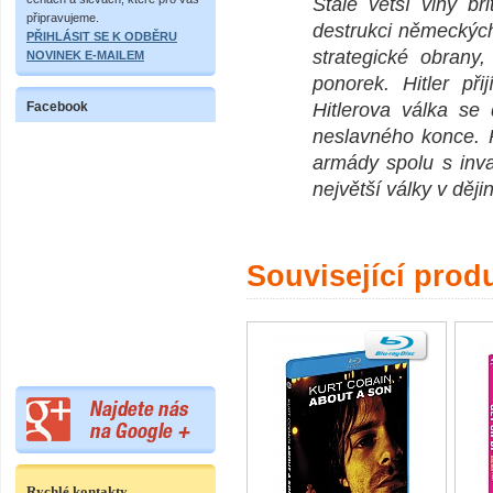
Stále větší vlny b
připravujeme.
destrukci německýc
PŘIHLÁSIT SE K ODBĚRU
strategické obrany
NOVINEK E-MAILEM
ponorek. Hitler př
Facebook
Hitlerova válka se 
neslavného konce. 
armády spolu s inva
největší války v dějin
Související prod
Rychlé kontakty