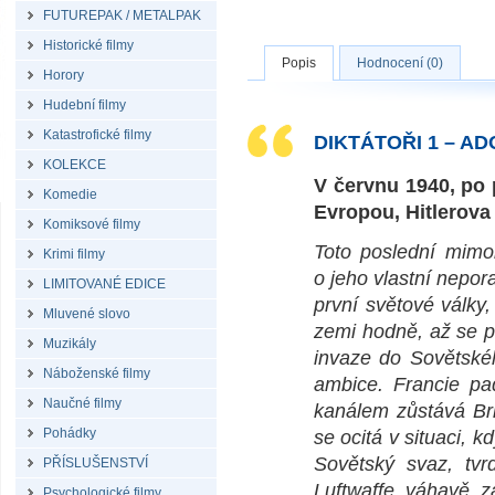
FUTUREPAK / METALPAK
Historické filmy
Popis
Hodnocení (0)
Horory
Hudební filmy
Katastrofické filmy
DIKTÁTOŘI 1 – AD
KOLEKCE
V červnu 1940, po
Komedie
Evropou, Hitlerova 
Komiksové filmy
Toto poslední mimoř
Krimi filmy
o jeho vlastní nepor
LIMITOVANÉ EDICE
první světové války
Mluvené slovo
zemi hodně, až se pu
Muzikály
invaze do Sovětskéh
Náboženské filmy
ambice. Francie pa
Naučné filmy
kanálem zůstává Bri
Pohádky
se ocitá v situaci, k
Sovětský svaz, tvr
PŘÍSLUŠENSTVÍ
Luftwaffe váhavě z
Psychologické filmy