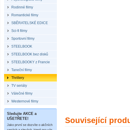
Rodinné filmy
Romantické filmy
SBĚRATELSKÉ EDICE
Sci-fi filmy
Sportovní filmy
STEELBOOK
STEELBOOK bez disků
STEELBOOKY z Francie
Taneční filmy
Thrillery
TV seriály
Válečné filmy
Westernové filmy
Sledujte AKCE a
Související prod
UŠETŘETE!
Jako první se dozvíte o akčních
cenách a slevách, které pro vás