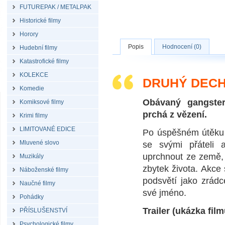
FUTUREPAK / METALPAK
Historické filmy
Horory
Popis
Hodnocení (0)
Hudební filmy
Katastrofické filmy
KOLEKCE
DRUHÝ DECH
Komedie
Obávaný gangster
Komiksové filmy
prchá z vězení.
Krimi filmy
LIMITOVANÉ EDICE
Po úspěšném útěku s
Mluvené slovo
se svými přáteli 
uprchnout ze země, 
Muzikály
zbytek života. Akce
Náboženské filmy
podsvětí jako zrádc
Naučné filmy
své jméno.
Pohádky
Trailer (ukázka film
PŘÍSLUŠENSTVÍ
Psychologické filmy