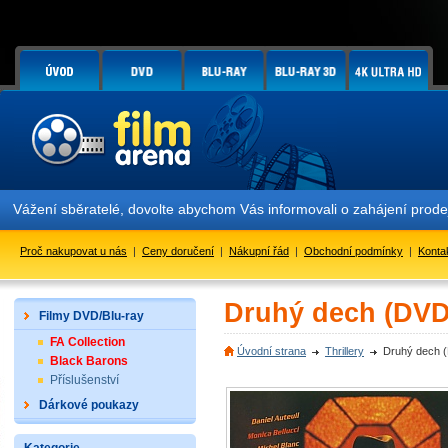
Vážení sběratelé, dovolte abychom Vás informovali o zahájení prod
Proč nakupovat u nás
|
Ceny doručení
|
Nákupní řád
|
Obchodní podmínky
|
Konta
Druhý dech (DVD
Filmy DVD/Blu-ray
FA Collection
Úvodní strana
Thrillery
Druhý dech 
Black Barons
Příslušenství
Dárkové poukazy