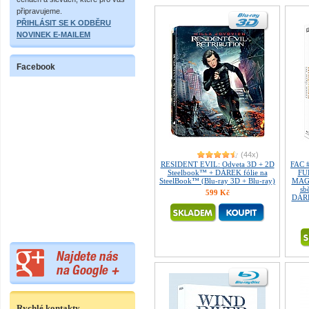
připravujeme.
PŘIHLÁSIT SE K ODBĚRU
NOVINEK E-MAILEM
Facebook
(44x)
RESIDENT EVIL: Odveta 3D + 2D
FAC 
Steelbook™ + DÁREK fólie na
FU
SteelBook™ (Blu-ray 3D + Blu-ray)
MAGN
sb
599 Kč
DÁRE
Rychlé kontakty