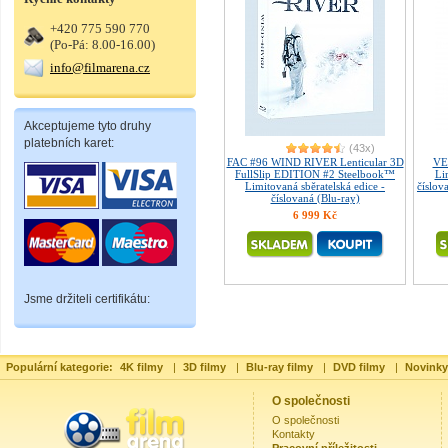
+420 775 590 770
(Po-Pá: 8.00-16.00)
info@filmarena.cz
Akceptujeme tyto druhy
platebních karet:
(43x)
FAC #96 WIND RIVER Lenticular 3D
VE
FullSlip EDITION #2 Steelbook™
Li
Limitovaná sběratelská edice -
číslov
číslovaná (Blu-ray)
6 999 Kč
Jsme držiteli certifikátu:
Populární kategorie:
4K filmy
|
3D filmy
|
Blu-ray filmy
|
DVD filmy
|
Novinky
O společnosti
O společnosti
Kontakty