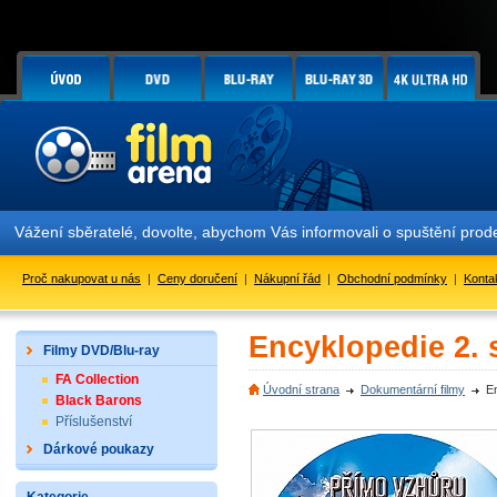
Vážení sběratelé, dovolte, abychom Vás informovali o spuštění pr
Proč nakupovat u nás
|
Ceny doručení
|
Nákupní řád
|
Obchodní podmínky
|
Konta
Encyklopedie 2. 
Filmy DVD/Blu-ray
FA Collection
Úvodní strana
Dokumentární filmy
E
Black Barons
Příslušenství
Dárkové poukazy