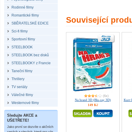
Rodinné filmy
Romantické filmy
Související prod
SBĚRATELSKÉ EDICE
Sci-fi filmy
Sportovní filmy
STEELBOOK
STEELBOOK bez disků
STEELBOOKY z Francie
Taneční filmy
Thrillery
TV seriály
Válečné filmy
(6x)
Na hraně 3D (Blu-ray 3D)
Kurt 
Westernové filmy
149 Kč
Sledujte AKCE a
UŠETŘETE!
Jako první se dozvíte o akčních
cenách a slevách, které pro vás