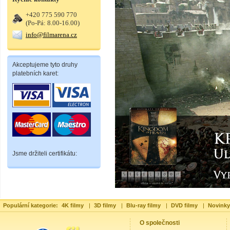
+420 775 590 770
(Po-Pá: 8.00-16.00)
info@filmarena.cz
Akceptujeme tyto druhy
platebních karet:
Jsme držiteli certifikátu:
Populární kategorie:
4K filmy
|
3D filmy
|
Blu-ray filmy
|
DVD filmy
|
Novinky
O společnosti