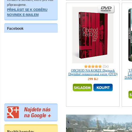
připravujeme.
PŘIHLÁSIT SE K ODBĚRU
NOVINEK E-MAILEM
Facebook
(1x)
OBCHOD NA KORZE Digipack
T
Digitálně restaurovaná verze (DVD)
Lim
DÁRE
299 Kč
Rychlé kontakty