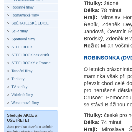
Titulky:
žádné
Rodinné filmy
Délka:
78 minut
Romantické filmy
Hrají:
Miroslav Horn
SBĚRATELSKÉ EDICE
Řepík, Zdeněk Dey
Jandová, Čestmír Ř
Sci-fi filmy
Brodský, Zdeněk Bra
Sportovní filmy
Režie:
Milan Vošmik
STEELBOOK
STEELBOOK bez disků
ROBINSONKA (DV
STEELBOOKY z Francie
O letních prázdninách
Taneční filmy
maminka však při por
Thrillery
převzít chod celé d
TV seriály
pro nerušené dětsk
Válečné filmy
Crusoe“. Pomocnou 
Westernové filmy
se stává Blážinou 
Titulky:
české pro ne
Sledujte AKCE a
UŠETŘETE!
Délka:
74 minut
Jako první se dozvíte o akčních
Hrají:
Miroslava Ša
cenách a slevách, které pro vás