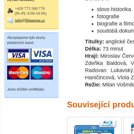
+420 775 590 770
slovo historika
(Po-Pá: 8.00-16.00)
fotografie
info@filmarena.cz
biografie a film
soudobá doku
Akceptujeme tyto druhy
Titulky:
anglické čes
platebních karet:
Délka:
73 minut
Hrají:
Miroslav Červ
Zdeňka Baldová, Vl
Radovan Lukavský
Haničincová, Viola Z
Režie:
Milan Vošmik
Jsme držiteli certifikátu:
Související prod