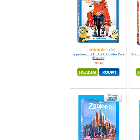
(2x)
Já padouch BD + DVD Combo Pack
Alvin
(Blu-ray)
199 Kč