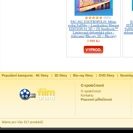
(62x)
FAC #62 ZOOTROPOLIS: Město
F
zvířat FullSlip + Lentikulární Magnet
INTE
EDITION #1 3D + 2D Steelbook™
FullS
Limitovaná sběratelská edice -
sběrat
číslovaná (Blu-ray 3D + Blu-ray)
3 999 Kč
Populární kategorie:
4K filmy
|
3D filmy
|
Blu-ray filmy
|
DVD filmy
|
Novinky
O společnosti
O společnosti
Kontakty
Pracovní příležitosti
Máme pro Vás 917 produktů.