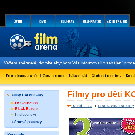
Vážení sběratelé, dovolte abychom Vás informovali o zahájení prod
Proč nakupovat u nás
|
Ceny doručení
|
Nákupní řád
|
Obchodní podmínky
|
Konta
Filmy pro děti 
Filmy DVD/Blu-ray
FA Collection
Úvodní strana
České a Slovenské filmy
Black Barons
Příslušenství
Dárkové poukazy