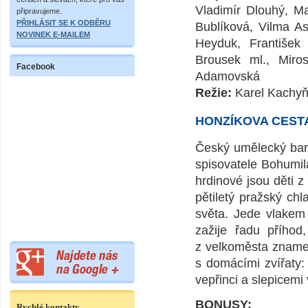
Vladimír Dlouhý, Ma
připravujeme.
PŘIHLÁSIT SE K ODBĚRU
Bublíková, Vilma A
NOVINEK E-MAILEM
Heyduk, František 
Brousek ml., Miros
Facebook
Adamovská
Režie:
Karel Kachy
HONZÍKOVA CESTA
Český umělecký bare
spisovatele Bohumi
hrdinové jsou děti z
pětiletý pražský ch
světa. Jede vlakem
zažije řadu příhod
z velkoměsta zname
s domácími zvířaty
vepřinci a slepicemi
BONUSY:
Rychlé kontakty