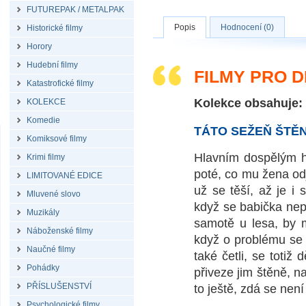
FUTUREPAK / METALPAK
Popis
Hodnocení (0)
Historické filmy
Horory
Hudební filmy
FILMY PRO 
Katastrofické filmy
Kolekce obsahuje:
KOLEKCE
Komedie
TÁTO SEŽEŇ ŠTĚN
Komiksové filmy
Hlavním dospělým hr
Krimi filmy
poté, co mu žena odje
LIMITOVANÉ EDICE
už se těší, až je 
Mluvené slovo
když se babička nep
Muzikály
samotě u lesa, by m
Náboženské filmy
když o problému se 
Naučné filmy
také četli, se totiž
Pohádky
přiveze jim štěně, na
PŘÍSLUŠENSTVÍ
to ještě, zdá se nen
Psychologické filmy