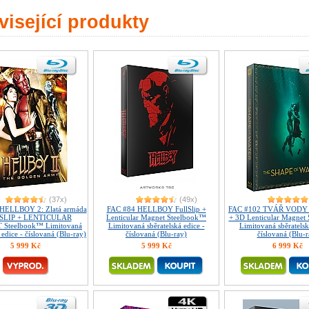
isející produkty
(37x)
(49x)
HELLBOY 2: Zlatá armáda
FAC #84 HELLBOY FullSlip +
FAC #102 TVÁŘ VODY F
SLIP + LENTICULAR
Lenticular Magnet Steelbook™
+ 3D Lenticular Magnet
Steelbook™ Limitovaná
Limitovaná sběratelská edice -
Limitovaná sběratelsk
 edice - číslovaná (Blu-ray)
číslovaná (Blu-ray)
číslovaná (Blu-r
5 999 Kč
5 999 Kč
6 999 Kč