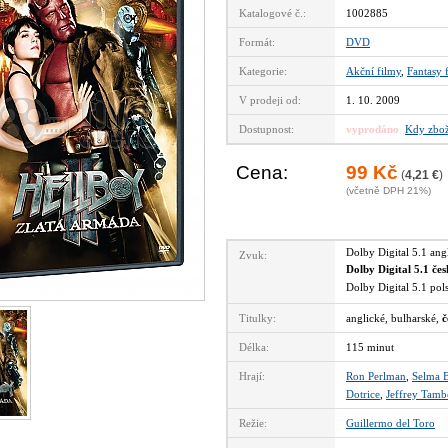
Katalogové č.:
1002885
Formát:
DVD
Kategorie:
Akční filmy
,
Fantasy 
V prodeji od:
1. 10. 2009
Dostupnost:
vyprodáno
Kdy zbož
Cena:
99 Kč
(
4,21 €
)
(včetně DPH 21%)
Dolby Digital 5.1 an
Zvuk:
Dolby Digital 5.1 če
Dolby Digital 5.1 po
Titulky:
anglické, bulharské,
č
Délka:
115 minut
Hrají:
Ron Perlman
,
Selma B
Dotrice
,
Jeffrey Tamb
Režie:
Guillermo del Toro