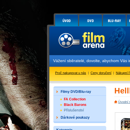
Vážení sběratelé, dovolte, abychom Vás in
Proč nakupovat u nás
|
Ceny doručení
|
Nákupní 
Hel
Filmy DVD/Blu-ray
FA Collection
Úvodní 
Black Barons
Příslušenství
Dárkové poukazy