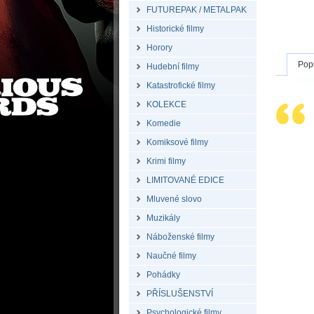
FUTUREPAK / METALPAK
Historické filmy
Horory
Pop
Hudební filmy
Katastrofické filmy
KOLEKCE
Komedie
Komiksové filmy
Krimi filmy
LIMITOVANÉ EDICE
Mluvené slovo
Muzikály
Náboženské filmy
Naučné filmy
Pohádky
PŘÍSLUŠENSTVÍ
Psychologické filmy