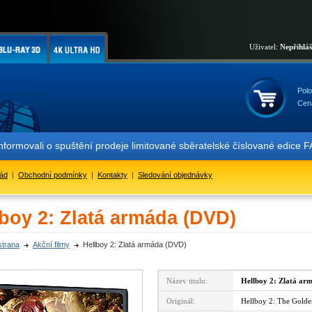
Uživatel:
Nepřihlá
Polo
Cen
formovali o spuštění prodeje limitované sběratelské číslované edic
řád
|
Obchodní podmínky
|
Kontakty
|
Sledování objednávky
lboy 2: Zlatá armáda (DVD)
strana
Akční filmy
Hellboy 2: Zlatá armáda (DVD)
Název titulu:
Hellboy 2: Zlatá ar
Originál:
Hellboy 2: The Gold