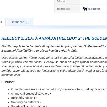
Sdílení:
Hlídací pes:
hlídací pes
is
Hodnocení (2)
HELLBOY 2: ZLATÁ ARMÁDA | HELLBOY 2: THE GOLDEN
O tři Oscary bohatší (za fantastický Faunův labyrint) režisér Guillermo del Tor
k tomu nejďábelštějšímu ze všech komiksových hrdinů.
Osud lidstva visí na vlásku. Krutý princ totiž probouzí k životu nezastavitelno
vyhlašuje válku celému lidstvu. Hellboy se spolu se svým týmem paranormální
silám temnoty v zásadní bitvě dobra a zla! Vizionářský režisér ?lmu Faunův labyrin
armáda, který vás zavede do fantastického světa různorodých tvorů a vzrušujíc
dosud neviděli!
BONUSY
:
Komentář režiséra: Guillermo del Toro, Komentář s herci: Jeffrey Tambor, 
Animovaní průvodci uživatele •
Režisérův zápisník •
Návštěvy na natáčení •
Galerie výtvarných návrhů •