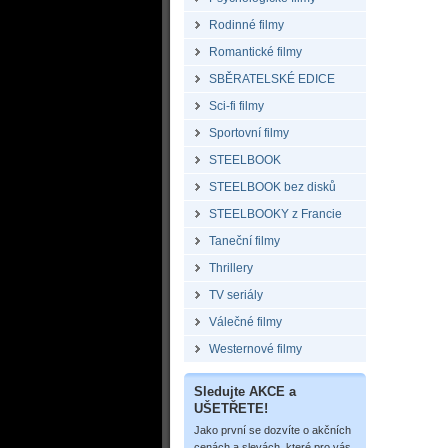
Rodinné filmy
Romantické filmy
SBĚRATELSKÉ EDICE
Sci-fi filmy
Sportovní filmy
STEELBOOK
STEELBOOK bez disků
STEELBOOKY z Francie
Taneční filmy
Thrillery
TV seriály
Válečné filmy
Westernové filmy
Sledujte AKCE a
UŠETŘETE!
Jako první se dozvíte o akčních
cenách a slevách, které pro vás