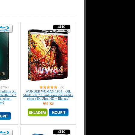
(28x)
(9x)
ullSlip XL
WONDER WOMAN 1984 - OIL
 Steelbook™
Steelbook™ Limitovaná sběratelská
á edice -
edice (4K Ultra HD + Blu-ray)
ay)
999 Kč