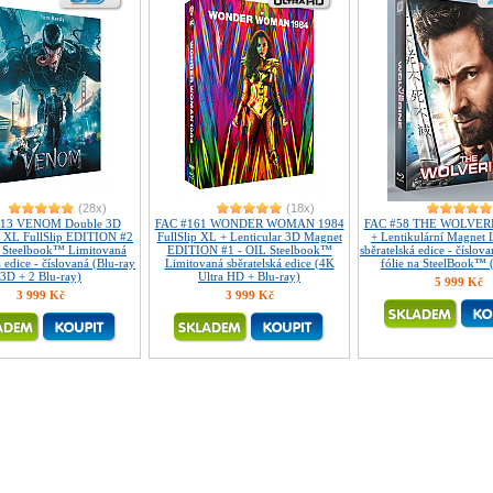
(28x)
(18x)
113 VENOM Double 3D
FAC #161 WONDER WOMAN 1984
FAC #58 THE WOLVERIN
r XL FullSlip EDITION #2
FullSlip XL + Lenticular 3D Magnet
+ Lentikulární Magnet 
 Steelbook™ Limitovaná
EDITION #1 - OIL Steelbook™
sběratelská edice - čísl
á edice - číslovaná (Blu-ray
Limitovaná sběratelská edice (4K
fólie na SteelBook™ 
3D + 2 Blu-ray)
Ultra HD + Blu-ray)
5 999 Kč
3 999 Kč
3 999 Kč