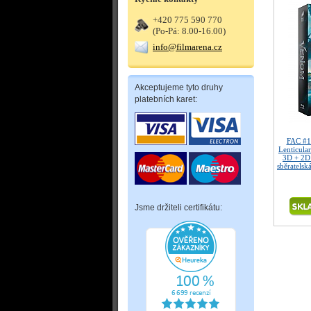
+420 775 590 770
(Po-Pá: 8.00-16.00)
info@filmarena.cz
Akceptujeme tyto druhy
platebních karet:
FAC #
Lenticula
3D + 2D
sběratelsk
Jsme držiteli certifikátu: