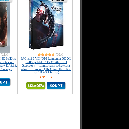
(19x)
(31x)
E FullSlip
FAC #113 VENOM Lenticular 3D XL
Limitovaná
FullSlip EDITION #3 3D + 2D
ovaná + DÁREK
Steelbook™ Limitovaná sběratelská
(Blu-ray)
edice - číslovaná (4K Ultra HD + Blu-
ray 3D + 2 Blu-ray)
4 999 Kč