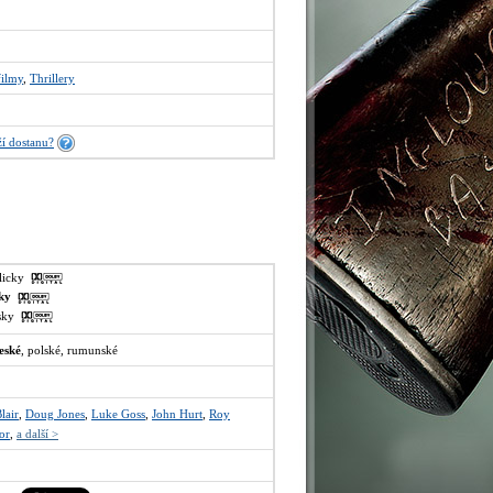
filmy
,
Thrillery
í dostanu?
glicky
sky
lsky
eské
, polské, rumunské
lair
,
Doug Jones
,
Luke Goss
,
John Hurt
,
Roy
or
,
a další >