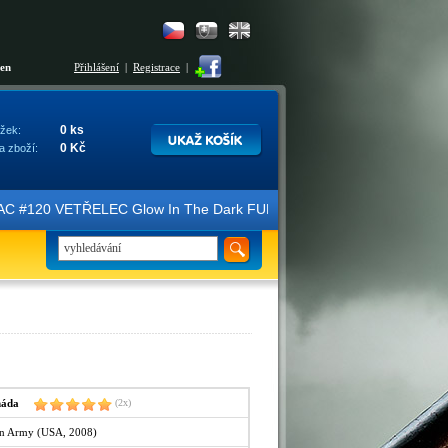
šen
Přihlášení
|
Registrace
|
0 ks
žek:
0 Kč
a zboží:
e FAC #120 VETŘELEC Glow In The Dark FULLSLIP XL EDITION #3 4K Ultr
máda
(2x)
en Army (USA, 2008)