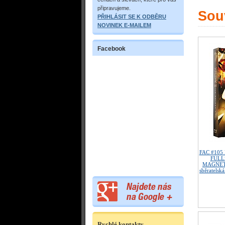
připravujeme.
Souv
PŘIHLÁSIT SE K ODBĚRU
NOVINEK E-MAILEM
Facebook
FAC #105 
FULL
MAGNET 
sběratelská
Rychlé kontakty