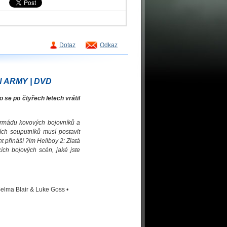
Dotaz
Odkaz
 ARMY | DVD
o se po čtyřech letech vrátil
u armádu kovových bojovníků a
ch souputníků musí postavit
t přináší ?lm Hellboy 2: Zlatá
ích bojových scén, jaké jste
Selma Blair & Luke Goss •