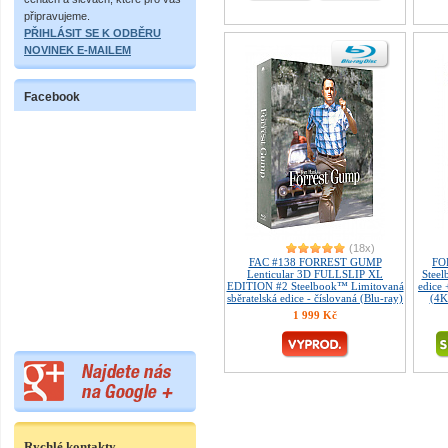
připravujeme.
PŘIHLÁSIT SE K ODBĚRU
NOVINEK E-MAILEM
Facebook
(18x)
FAC #138 FORREST GUMP
FO
Lenticular 3D FULLSLIP XL
Steel
EDITION #2 Steelbook™ Limitovaná
edice
sběratelská edice - číslovaná (Blu-ray)
(4K
1 999 Kč
Rychlé kontakty