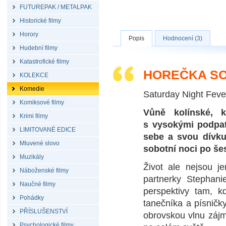
FUTUREPAK / METALPAK
Historické filmy
Horory
Popis
Hodnocení (3)
Hudební filmy
Katastrofické filmy
HOREČKA SO
KOLEKCE
Komedie
Saturday Night Feve
Komiksové filmy
Vůně kolínské, k
Krimi filmy
s vysokými podpat
LIMITOVANÉ EDICE
sebe a svou dívku
Mluvené slovo
sobotní noci po še
Muzikály
Život ale nejsou j
Náboženské filmy
partnerky Stephani
Naučné filmy
perspektivy tam, k
Pohádky
tanečníka a písničk
PŘÍSLUŠENSTVÍ
obrovskou vlnu zájmu
Psychologické filmy