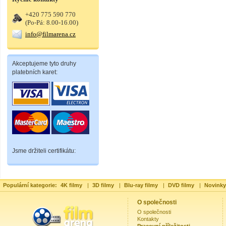
+420 775 590 770
(Po-Pá: 8.00-16.00)
info@filmarena.cz
Akceptujeme tyto druhy
platebních karet:
Jsme držiteli certifikátu:
Populární kategorie:
4K filmy
|
3D filmy
|
Blu-ray filmy
|
DVD filmy
|
Novinky
O společnosti
O společnosti
Kontakty