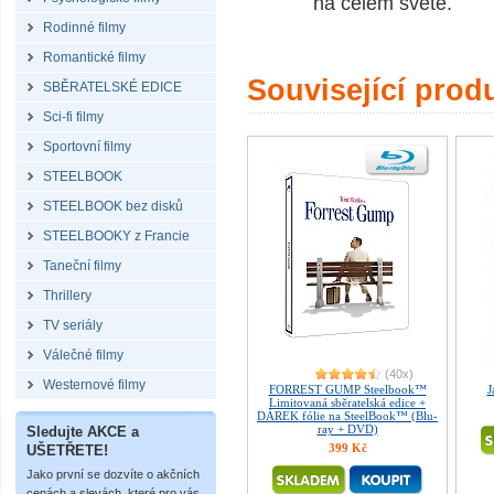
na celém světě.
Rodinné filmy
Romantické filmy
Související prod
SBĚRATELSKÉ EDICE
Sci-fi filmy
Sportovní filmy
STEELBOOK
STEELBOOK bez disků
STEELBOOKY z Francie
Taneční filmy
Thrillery
TV seriály
Válečné filmy
(40x)
Westernové filmy
FORREST GUMP Steelbook™
J
Limitovaná sběratelská edice +
DÁREK fólie na SteelBook™ (Blu-
ray + DVD)
Sledujte AKCE a
399 Kč
UŠETŘETE!
Jako první se dozvíte o akčních
cenách a slevách, které pro vás