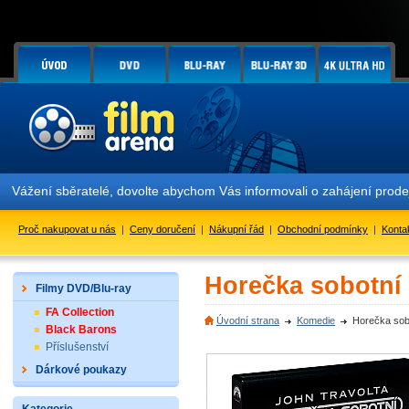
Vážení sběratelé, dovolte abychom Vás informovali o zahájení prode
Proč nakupovat u nás
|
Ceny doručení
|
Nákupní řád
|
Obchodní podmínky
|
Konta
Horečka sobotní
Filmy DVD/Blu-ray
FA Collection
Úvodní strana
Komedie
Horečka sob
Black Barons
Příslušenství
Dárkové poukazy