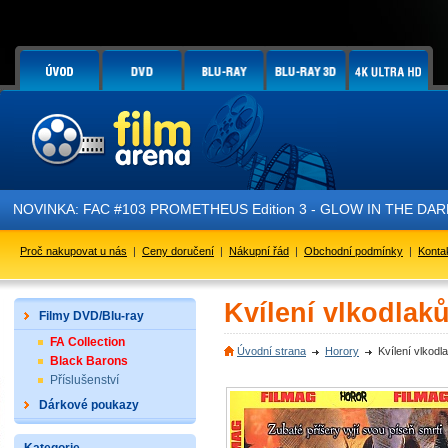
NOVINKA: FAC #103 PROMETHEUS Edition 3 - GLOW IN THE DARK - j
Proč nakupovat u nás
|
Ceny doručení
|
Nákupní řád
|
Obchodní podmínky
|
Konta
Kvílení vlkodlaků
Filmy DVD/Blu-ray
FA Collection
Úvodní strana
Horory
Kvílení vlkodl
Black Barons
Příslušenství
Dárkové poukazy