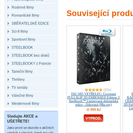
Rodinné filmy
Související prod
Romantické filmy
SBĚRATELSKÉ EDICE
Sci-fi filmy
Sportovní filmy
STEELBOOK
STEELBOOK bez disků
STEELBOOKY z Francie
Taneční filmy
Thrillery
TV seriály
(22x)
FAC #85 VETŘELEC: Covenant
Válečné filmy
FULLSLIP 3D EMBOSSED Edition 3
KAP
Steelbook™ Limitovaná sběratelská
CHAP
Westernové filmy
edice - číslovaná (Blu-ray)
3D Fu
Li
11 999 Kč
Sledujte AKCE a
UŠETŘETE!
Jako první se dozvíte o akčních
cenách a slevách, které pro vás