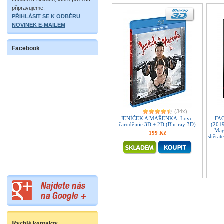
připravujeme.
PŘIHLÁSIT SE K ODBĚRU
NOVINEK E-MAILEM
Facebook
(34x)
JENÍČEK A MAŘENKA: Lovci
FA
čarodějnic 3D + 2D (Blu-ray 3D)
(2019
Mag
199 Kč
sběrate
Rychlé kontakty