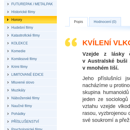
FUTUREPAK / METALPAK
Historické filmy
Horory
Popis
Hodnocení (0)
Hudební filmy
Katastrofické filmy
KVÍLENÍ VLK
KOLEKCE
Komedie
Vzejde z lásky 
Komiksové filmy
v Australské buši
Krimi filmy
v mnohém liší.
LIMITOVANÉ EDICE
Jeho příslušníci j
Mluvené slovo
nacházíme u protinož
Muzikály
skupina humanoidů 
Náboženské filmy
jeden ze sociologů 
vztahu vzejde vlkod
Naučné filmy
rasou, vyzbrojenou 
Pohádky
své soukromí a přeží
PŘÍSLUŠENSTVÍ
Psychologické filmy