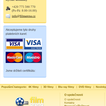
+420 775 590 770
(Po-Pá: 8.00-16.00)
info@filmarena.cz
Akceptujeme tyto druhy
platebních karet:
Jsme držiteli certifikátu:
Populární kategorie:
4K filmy
|
3D filmy
|
Blu-ray filmy
|
DVD filmy
|
Novinky
O společnosti
O společnosti
Kontakty