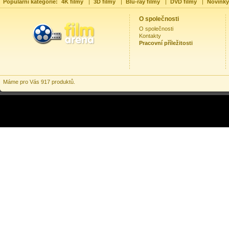
Populární kategorie:
4K filmy
|
3D filmy
|
Blu-ray filmy
|
DVD filmy
|
Novinky
O společnosti
O společnosti
Kontakty
Pracovní příležitosti
Máme pro Vás 917 produktů.