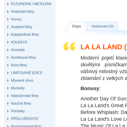
FUTUREPAK / METALPAK
Historické filmy
Horory
Popis
Hodnocení (0)
Hudební filmy
Katastrofické filmy
KOLEKCE
LA LA LAND 
Komedie
Moderní pojetí kla
Komiksové filmy
skvělými písničkam
Krimi filmy
vášnivý milostný vzt
LIMITOVANÉ EDICE
zklamání z velkých 
Mluvené slovo
Bonusy
:
Muzikály
Náboženské filmy
Another Day Of Sun
Naučné filmy
La La Land's Great P
Pohádky
Before Whiplash: Da
La La Land's Love Le
PŘÍSLUŠENSTVÍ
The Music Of La La 
Psychologické filmy