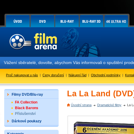
Vážení sběratelé, dovolte, abychom Vás informovali o spuštění pro
Proč nakupovat u nás
|
Ceny doručení
|
Nákupní řád
|
Obchodní podmínky
|
Konta
La La Land (DVD
Filmy DVD/Blu-ray
FA Collection
Úvodní strana
Dramatické filmy
La L
Black Barons
Příslušenství
Dárkové poukazy