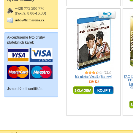
+420 775 590 770
(Po-Pá: 8.00-16.00)
info@filmarena.cz
Akceptujeme tyto druhy
platebních karet:
(22x)
Jak ukrást Venuši (Blu-ray)
FAC #
ED
129 Kč
Li
č
Jsme držiteli certifikátu: