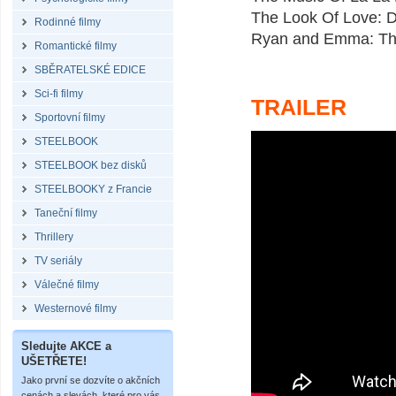
The Look Of Love: D
Rodinné filmy
Ryan and Emma: Thi
Romantické filmy
SBĚRATELSKÉ EDICE
Sci-fi filmy
TRAILER
Sportovní filmy
STEELBOOK
STEELBOOK bez disků
STEELBOOKY z Francie
Taneční filmy
Thrillery
TV seriály
Válečné filmy
Westernové filmy
Sledujte AKCE a
UŠETŘETE!
Jako první se dozvíte o akčních
cenách a slevách, které pro vás