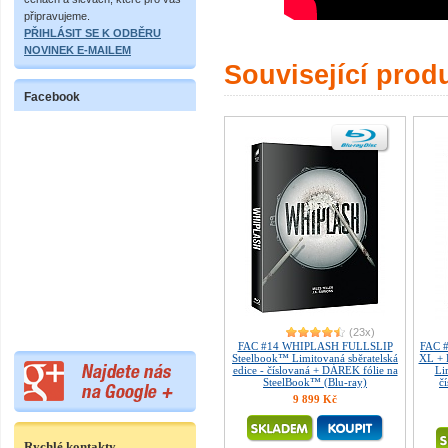
připravujeme.
PŘIHLÁSIT SE K ODBĚRU
NOVINEK E-MAILEM
Související prod
Facebook
(23x)
FAC #14 WHIPLASH FULLSLIP
FAC 
Steelbook™ Limitovaná sběratelská
XL + 
edice - číslovaná + DÁREK fólie na
Li
SteelBook™ (Blu-ray)
č
9 899 Kč
Rychlé kontakty