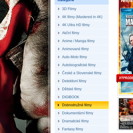
Kategorie
3D Filmy
4K filmy (Mastered in 4K)
4K Ultra HD filmy
Akční filmy
Anime / Manga filmy
Animované filmy
Auto-Moto filmy
Autobiografické filmy
České a Slovenské filmy
Detektivní filmy
Dětské filmy
DIGIBOOK
Dobrodružné filmy
Dokumentární filmy
Dramatické filmy
Fantasy filmy