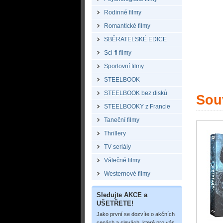
Rodinné filmy
Romantické filmy
SBĚRATELSKÉ EDICE
Sci-fi filmy
Sportovní filmy
STEELBOOK
STEELBOOK bez disků
Souv
STEELBOOKY z Francie
Taneční filmy
Thrillery
TV seriály
Válečné filmy
Westernové filmy
Sledujte AKCE a
UŠETŘETE!
Jako první se dozvíte o akčních
cenách a slevách, které pro vás