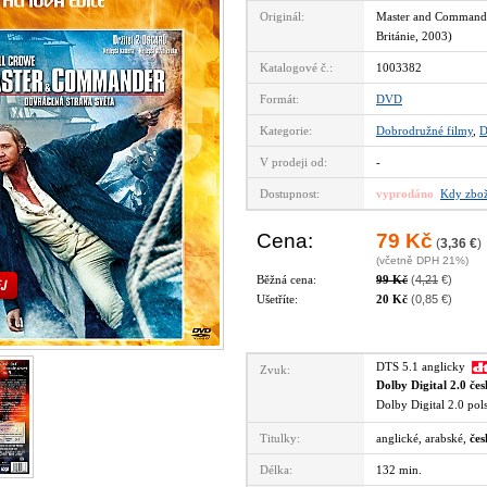
Originál:
Master and Commander
Británie, 2003)
Katalogové č.:
1003382
Formát:
DVD
Kategorie:
Dobrodružné filmy
,
D
V prodeji od:
-
Dostupnost:
vyprodáno
Kdy zbož
Cena:
79 Kč
(
3,36 €
)
(včetně DPH 21%)
Běžná cena:
99 Kč
(
4,21
€)
Ušetříte:
20 Kč
(0,85 €)
DTS 5.1 anglicky
Zvuk:
Dolby Digital 2.0 če
Dolby Digital 2.0 po
Titulky:
anglické, arabské,
čes
Délka:
132 min.