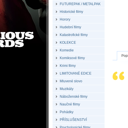
FUTUREPAK / METALPAK
Historické filmy
Horory
Hudební filmy
Katastrofické filmy
KOLEKCE
Komedie
Pop
Komiksové filmy
Krimi filmy
LIMITOVANÉ EDICE
Mluvené slovo
Muzikály
Náboženské filmy
Naučné filmy
Pohádky
PŘÍSLUŠENSTVÍ
Psychologické filmy