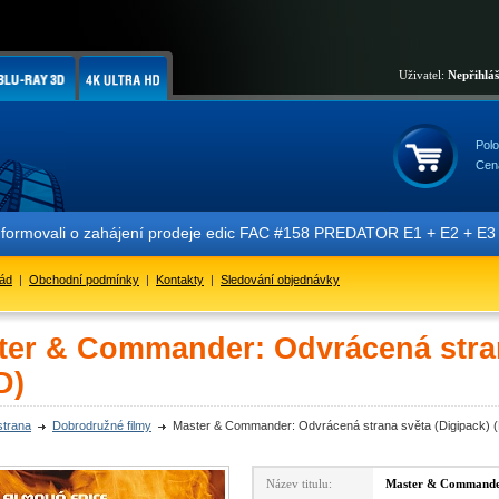
Uživatel:
Nepřihlá
Polo
Cen
formovali o zahájení prodeje edic FAC #158 PREDATOR E1 + E2 + E3 + 
řád
|
Obchodní podmínky
|
Kontakty
|
Sledování objednávky
ter & Commander: Odvrácená stran
D)
strana
Dobrodružné filmy
Master & Commander: Odvrácená strana světa (Digipack) 
Název titulu:
Master & Commander