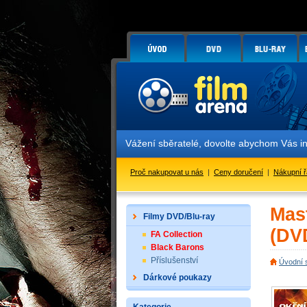
Vážení sběratelé, dovolte abychom Vás in
Proč nakupovat u nás
|
Ceny doručení
|
Nákupní 
Mas
Filmy DVD/Blu-ray
(DV
FA Collection
Black Barons
Příslušenství
Úvodní 
Dárkové poukazy