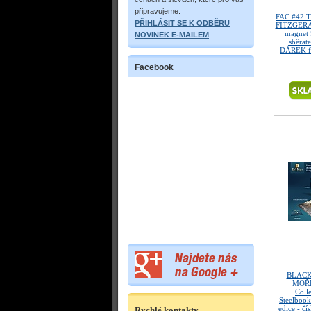
připravujeme.
FAC #42 
PŘIHLÁSIT SE K ODBĚRU
FITZGERAL
magnet 
NOVINEK E-MAILEM
sběrate
DÁREK fó
Facebook
BLACK
MOŘE 
Coll
Steelbook
edice - čí
Rychlé kontakty