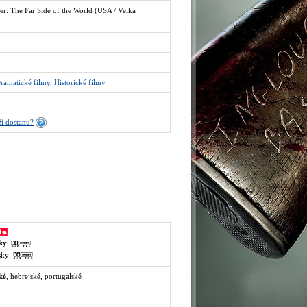
: The Far Side of the World (USA / Velká
ramatické filmy
,
Historické filmy
í dostanu?
sky
lsky
ké
, hebrejské, portugalské