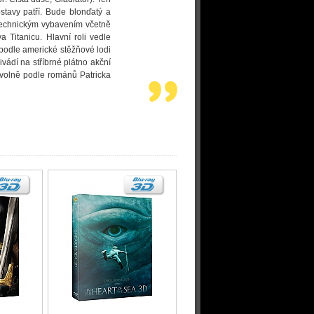
tavy patří. Bude blonďatý a
 technickým vybavením včetně
 Titanicu. Hlavní roli vedle
 podle americké stěžňové lodi
řivádí na stříbrné plátno akční
n volně podle románů Patricka