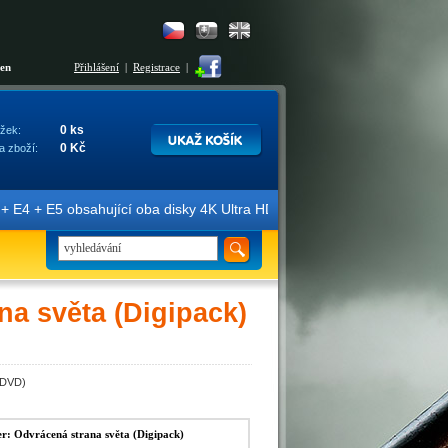
šen
Přihlášení
|
Registrace
|
0 ks
žek:
0 Kč
a zboží:
E4 + E5 obsahující oba disky 4K Ultra HD + Blu-ray 3D/2D. Edice jsou
a světa (Digipack)
(DVD)
: Odvrácená strana světa (Digipack)