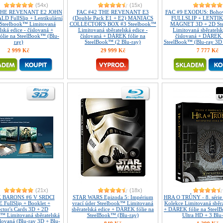
(54x)
(15x)
THE REVENANT E2 JOHN
FAC #42 THE REVENANT E3
FAC #9 EXODUS: Bohové
D FullSlip + Lentikulární
(Double Pack E1 + E2) MANIACS
FULLSLIP + LENTI
Steelbook™ Limitovaná
COLLECTOR'S BOX #3 Steelbook™
MAGNET 3D + 2D St
lská edice - číslovaná +
Limitovaná sběratelská edice -
Limitovaná sběratelsk
lie na SteelBook™ (Blu-
číslovaná + DÁREK fólie na
číslovaná + DÁREK f
ray)
SteelBook™ (2 Blu-ray)
SteelBook™ (Blu-ray 3D 
2 999 Kč
29 999 Kč
7 777 Kč
(21x)
(18x)
 BARONS #6 V SRDCI
STAR WARS Epizoda 5: Impérium
HRA O TRŮNY - 8. série
FullSlip + Booklet +
vrací úder Steelbook™ Limitovaná
Kolekce Limitovaná sběra
ector's Cards 3D + 2D
sběratelská edice + DÁREK fólie na
+ DÁREK fólie na Steel
™ Limitovaná sběratelská
SteelBook™ (Blu-ray)
Ultra HD + 3 Blu
slovaná (Blu-ray 3D + Blu-