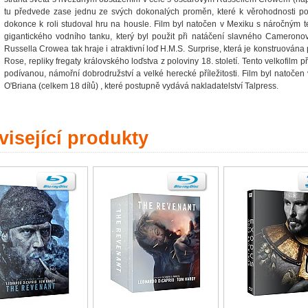
tu předvede zase jednu ze svých dokonalých proměn, které k věrohodnosti pos
dokonce k roli studoval hru na housle. Film byl natočen v Mexiku s náročným
gigantického vodního tanku, který byl použit při natáčení slavného Cameronova
Russella Crowea tak hraje i atraktivní loď H.M.S. Surprise, která je konstruována
Rose, repliky fregaty královského loďstva z poloviny 18. století. Tento velkofilm p
podívanou, námořní dobrodružství a velké herecké příležitosti. Film byl natoče
O'Briana (celkem 18 dílů) , které postupně vydává nakladatelství Talpress.
isející produkty