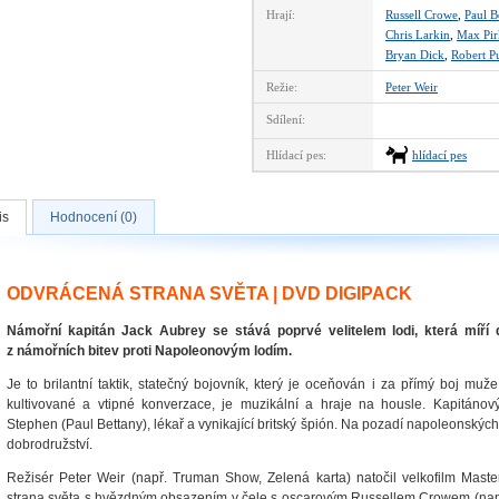
Hrají:
Russell Crowe
,
Paul B
Chris Larkin
,
Max Pir
Bryan Dick
,
Robert P
Režie:
Peter Weir
Sdílení:
Hlídací pes:
hlídací pes
is
Hodnocení (0)
ODVRÁCENÁ STRANA SVĚTA | DVD DIGIPACK
Námořní kapitán Jack Aubrey se stává poprvé velitelem lodi, která míří
z námořních bitev proti Napoleonovým lodím.
Je to brilantní taktik, statečný bojovník, který je oceňován i za přímý boj muže
kultivované a vtipné konverzace, je muzikální a hraje na housle. Kapitánový
Stephen (Paul Bettany), lékař a vynikající britský špión. Na pozadí napoleonských
dobrodružství.
Režisér Peter Weir (např. Truman Show, Zelená karta) natočil velkofilm Ma
strana světa s hvězdným obsazením v čele s oscarovým Russellem Crowem (např.