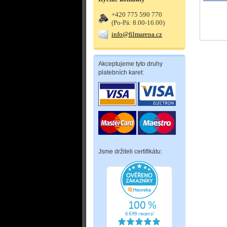
+420 775 590 770
(Po-Pá: 8.00-16.00)
info@filmarena.cz
Akceptujeme tyto druhy
platebních karet:
Jsme držiteli certifikátu: