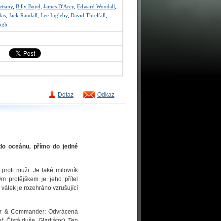
ettany
,
Billy Boyd
,
James D'Arcy
,
Edward Woodall
,
kis
,
Jack Randall
,
Lee Ingleby
,
David Threlfall
,
ugh
Dotaz
Odkaz
 do oceánu, přímo do jedné
 proti muži. Je také milovník
m protějškem je jeho přítel
 válek je rozehráno vzrušující
ster & Commander: Odvrácená
 Čistá duše, Gladiátor). Ten