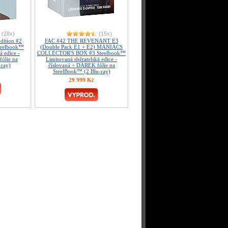
(28x)
(15x)
ition #2
FAC #42 THE REVENANT E3
Steelbook™
(Double Pack E1 + E2) MANIACS
á edice -
COLLECTOR'S BOX #3 Steelbook™
ólie na
Limitovaná sběratelská edice -
-ray)
číslovaná + DÁREK fólie na
SteelBook™ (2 Blu-ray)
29 999 Kč