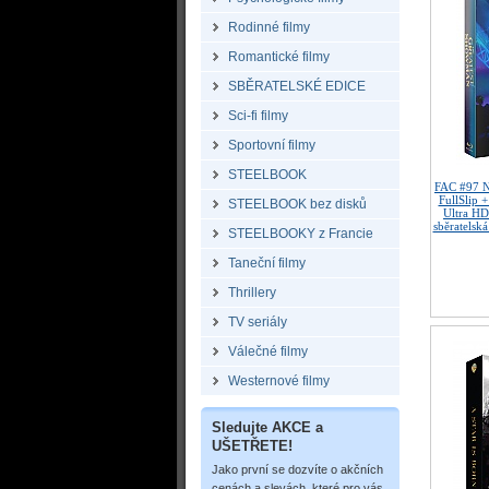
Rodinné filmy
Romantické filmy
SBĚRATELSKÉ EDICE
Sci-fi filmy
Sportovní filmy
STEELBOOK
FAC #97
FullSlip 
STEELBOOK bez disků
Ultra H
sběratelská
STEELBOOKY z Francie
Taneční filmy
Thrillery
TV seriály
Válečné filmy
Westernové filmy
Sledujte AKCE a
UŠETŘETE!
Jako první se dozvíte o akčních
cenách a slevách, které pro vás