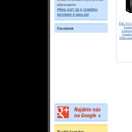
připravujeme.
PŘIHLÁSIT SE K ODBĚRU
NOVINEK E-MAILEM
FAC #11
Lenti
Facebook
Lentic
Limitov
číslovan
Rychlé kontakty