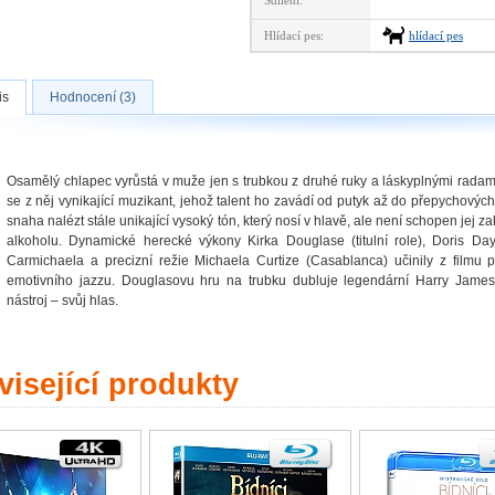
Sdílení:
Hlídací pes:
hlídací pes
is
Hodnocení (3)
Osamělý chlapec vyrůstá v muže jen s trubkou z druhé ruky a láskyplnými rada
se z něj vynikající muzikant, jehož talent ho zavádí od putyk až do přepychovýc
snaha nalézt stále unikající vysoký tón, který nosí v hlavě, ale není schopen jej 
alkoholu. Dynamické herecké výkony Kirka Douglase (titulní role), Doris D
Carmichaela a precizní režie Michaela Curtize (Casablanca) učinily z filmu 
emotivního jazzu. Douglasovu hru na trubku dubluje legendární Harry James.
nástroj – svůj hlas.
isející produkty