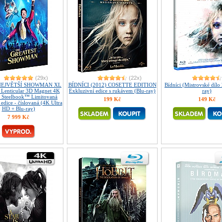
(29x)
(22x)
 NEJVĚTŠÍ SHOWMAN XL
BÍDNÍCI (2012) COSETTE EDITION
Bídníci (Mistrovské dílo
+ Lenticular 3D Magnet 4K
Exkluzivní edice s rukávem (Blu-ray)
ray)
D Steelbook™ Limitovaná
199 Kč
149 Kč
 edice - číslovaná (4K Ultra
HD + Blu-ray)
7 999 Kč