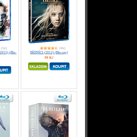
(1x)
(4x)
 2015) (Blu-
BÍDNÍCI (2012) (Blu-ray)
99 Kč