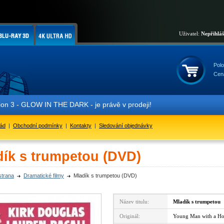
Uživatel:
Nepřihlá
Polo
Cen
LOW IN THE DARK - je právě v prodeji!
řád
|
Obchodní podmínky
|
Kontakty
|
Sledování objednávky
dík s trumpetou (DVD)
strana
Dramatické filmy
Mladík s trumpetou (DVD)
Název titulu:
Mladík s trumpetou
Originál:
Young Man with a Ho