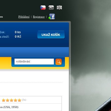
šen
Přihlášení
|
Registrace
|
0 ks
žek:
0 Kč
a zboží:
(3x)
rn (USA, 1950)