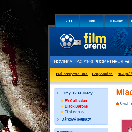
NOVINKA: FAC #103 PROMETHEUS Edition 3 - G
Proč nakupovat u nás
|
Ceny doručení
|
Nákupní 
Mla
Filmy DVD/Blu-ray
FA Collection
Úvodní 
Black Barons
Příslušenství
Dárkové poukazy