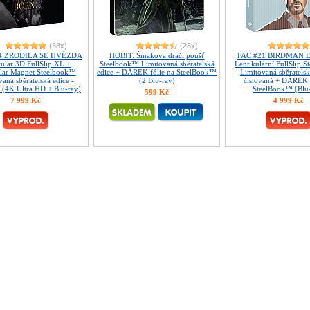
(38x)
(28x)
4 ZRODILA SE HVĚZDA
HOBIT: Šmakova dračí poušť
FAC #21 BIRDMAN Ed
cular 3D FullSlip XL +
Steelbook™ Limitovaná sběratelská
Lentikulární FullSlip 
ular Magnet Steelbook™
edice + DÁREK fólie na SteelBook™
Limitovaná sběratelsk
aná sběratelská edice -
(2 Blu-ray)
číslovaná + DÁREK f
á (4K Ultra HD + Blu-ray)
SteelBook™ (Blu
599 Kč
7 999 Kč
4 999 Kč