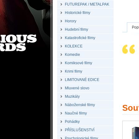
FUTUREPAK / METALPAK
Historické filmy
Horory
Pop
Hudební filmy
Katastrofické filmy
KOLEKCE
Komedie
Komiksové filmy
Krimi filmy
LIMITOVANÉ EDICE
Mluvené slovo
Muzikály
Náboženské filmy
Souv
Naučné filmy
Pohádky
PŘÍSLUŠENSTVÍ
Psychologické filmy