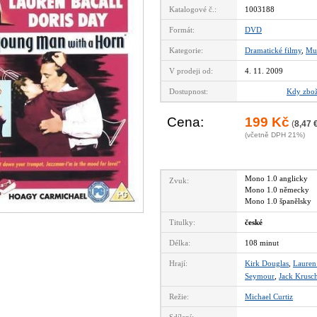
Katalogové č.:
1003188
Formát:
DVD
Kategorie:
Dramatické filmy
,
Mu
V prodeji od:
4. 11. 2009
Dostupnost:
vyprodáno
Kdy zbož
Cena:
199 Kč
(
8,47 
(včetně DPH 21%)
Mono 1.0 anglicky
Zvuk:
Mono 1.0 německy
Mono 1.0 španělsky
Titulky:
české
Délka:
108 minut
Hrají:
Kirk Douglas
,
Lauren
Seymour
,
Jack Krusc
Režie:
Michael Curtiz