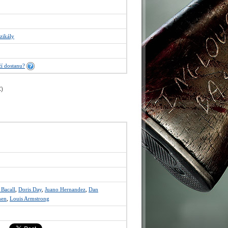
zikály
í dostanu?
€
)
 Bacall
,
Doris Day
,
Juano Hernandez
,
Dan
hen
,
Louis Armstrong