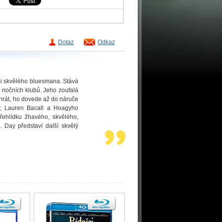
Dotaz
Odkaz
mi skvělého bluesmana. Stává
h nočních klubů. Jeho zoufalá
zahrát, ho dovede až do náruče
ay, Lauren Bacall a Hoagyho
přehlídku žhavého, skvělého,
 Day představí další skvělý