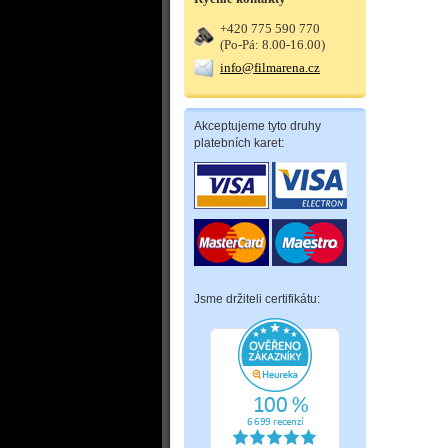
+420 775 590 770
(Po-Pá: 8.00-16.00)
info@filmarena.cz
Akceptujeme tyto druhy
platebních karet:
Jsme držiteli certifikátu: