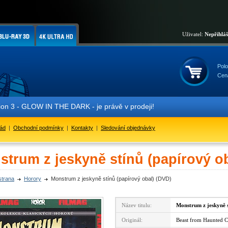
Uživatel:
Nepřihlá
Polo
Cen
3 - GLOW IN THE DARK - je právě v prodeji!
řád
|
Obchodní podmínky
|
Kontakty
|
Sledování objednávky
strum z jeskyně stínů (papírový o
strana
Horory
Monstrum z jeskyně stínů (papírový obal) (DVD)
Název titulu:
Monstrum z jeskyně s
Originál:
Beast from Haunted 