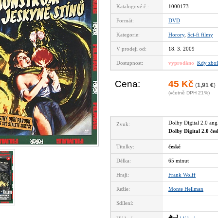
Katalogové č.:
1000173
Formát:
DVD
Kategorie:
Horory
,
Sci-fi filmy
V prodeji od:
18. 3. 2009
Dostupnost:
vyprodáno
Kdy zbož
Cena:
45 Kč
(
1,91 €
)
(včetně DPH 21%)
Dolby Digital 2.0 an
Zvuk:
Dolby Digital 2.0 če
Titulky:
české
Délka:
65 minut
Hrají:
Frank Wolff
Režie:
Monte Hellman
Sdílení: