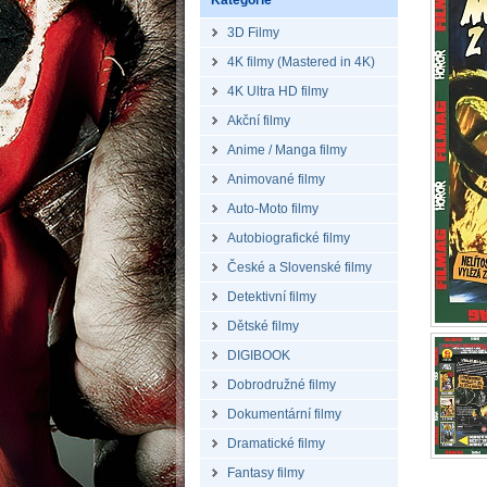
Kategorie
3D Filmy
4K filmy (Mastered in 4K)
4K Ultra HD filmy
Akční filmy
Anime / Manga filmy
Animované filmy
Auto-Moto filmy
Autobiografické filmy
České a Slovenské filmy
Detektivní filmy
Dětské filmy
DIGIBOOK
Dobrodružné filmy
Dokumentární filmy
Dramatické filmy
Fantasy filmy