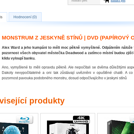
Hlídací pes:
hlídací pes
is
Hodnocení (0)
MONSTRUM Z JESKYNĚ STÍNŮ | DVD (PAPÍROVÝ 
Alex Ward a jeho kumpáni to měli moc pěkně vymyšlené. Odpálením nálož
pozornost všech obyvatel městečka Deadwood a zatímco místní budou zjišťov
klidu vyloupí banku.
Ano, vymyšlené to měli opravdu pěkně. Ale nepočítali se dvěma důležitými aspek
Dakoty nevypočitatelné a oni tak zůstávají uvězněni v opuštěné chatě. A co
pozornost pavouka podobného monstru, dosud odpočívajícího v jeskyni stínů
isející produkty