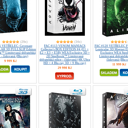
(29x)
(34x)
5 VETŘELEC: Covenant
FAC #113 VENOM MANIACS
FAC #120 VETŘELEC Ful
AR 3D FULLSLIP Edition
Collector's BOX EDITION #4 (E1 +
Lenticular 3D Magnet 
k™ Limitovaná sběratelská
E2 + E3 + E5B) WEA Exclusive 3D +
Exclusive WEA Ste
 - číslovaná (Blu-ray)
2D Steelbook™ Limitovaná
Limitovaná sběratelsk
sběratelská edice - číslovaná (4K Ultra
číslovaná (Blu-r
9 999 Kč
HD + 4 Blu-ray 3D + 9 Blu-ray)
11 999 Kč
29 990 Kč