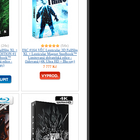
(24x)
(54x)
lSlip XL +
FAC #164 VĚC Lenticular 3D FullSlip
EDITION #1
XL + Lenticular Magnet Steelbook™
elbook™
Limitovaná sběratelská edice -
á edice -
číslovaná (4K Ultra HD + Blu-ray)
ay)
7 777 Kč