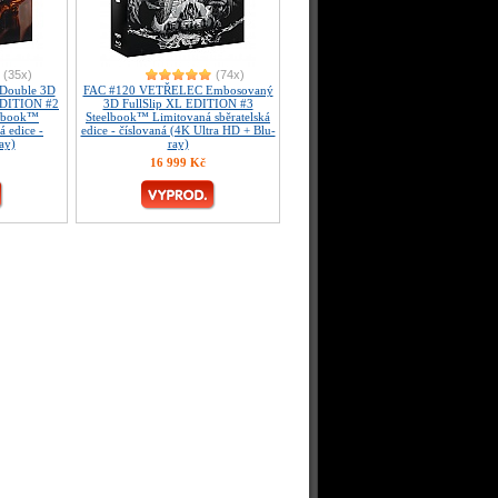
(35x)
(74x)
Double 3D
FAC #120 VETŘELEC Embosovaný
 EDITION #2
3D FullSlip XL EDITION #3
elbook™
Steelbook™ Limitovaná sběratelská
á edice -
edice - číslovaná (4K Ultra HD + Blu-
ay)
ray)
16 999 Kč