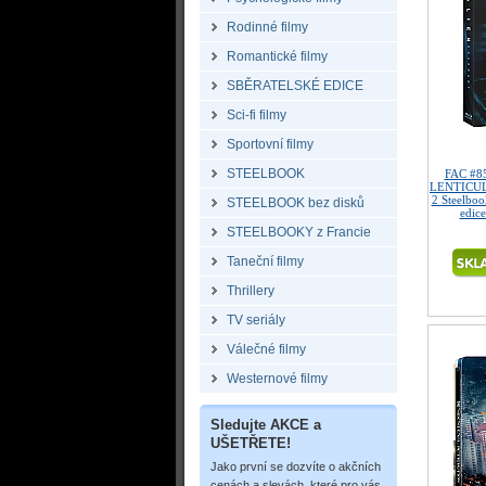
Rodinné filmy
Romantické filmy
SBĚRATELSKÉ EDICE
Sci-fi filmy
Sportovní filmy
STEELBOOK
FAC #8
LENTICUL
2 Steelboo
STEELBOOK bez disků
edice
STEELBOOKY z Francie
Taneční filmy
Thrillery
TV seriály
Válečné filmy
Westernové filmy
Sledujte AKCE a
UŠETŘETE!
Jako první se dozvíte o akčních
cenách a slevách, které pro vás