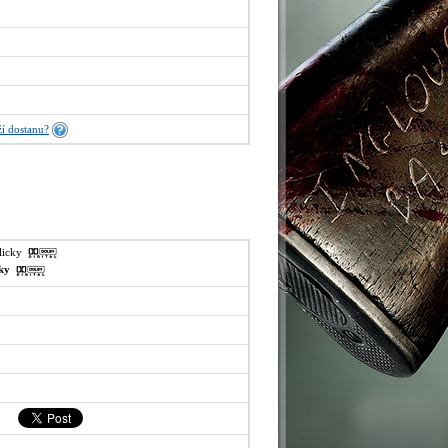
í dostanu?
glicky
sky