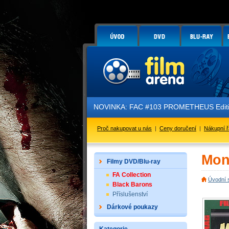
NOVINKA: FAC #103 PROMETHEUS Edition 
Proč nakupovat u nás
|
Ceny doručení
|
Nákupní 
Mon
Filmy DVD/Blu-ray
FA Collection
Úvodní 
Black Barons
Příslušenství
Dárkové poukazy