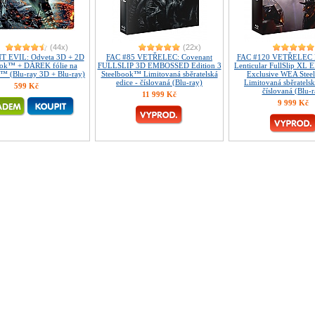
(44x)
(22x)
T EVIL: Odveta 3D + 2D
FAC #85 VETŘELEC: Covenant
FAC #120 VETŘELEC 
ook™ + DÁREK fólie na
FULLSLIP 3D EMBOSSED Edition 3
Lenticular FullSlip XL
™ (Blu-ray 3D + Blu-ray)
Steelbook™ Limitovaná sběratelská
Exclusive WEA Ste
edice - číslovaná (Blu-ray)
Limitovaná sběratelsk
599 Kč
číslovaná (Blu-r
11 999 Kč
9 999 Kč