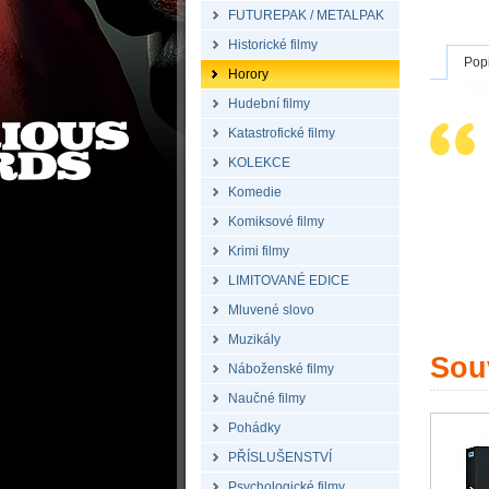
FUTUREPAK / METALPAK
Historické filmy
Pop
Horory
Hudební filmy
Katastrofické filmy
KOLEKCE
Komedie
Komiksové filmy
Krimi filmy
LIMITOVANÉ EDICE
Mluvené slovo
Muzikály
Souv
Náboženské filmy
Naučné filmy
Pohádky
PŘÍSLUŠENSTVÍ
Psychologické filmy