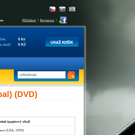
šen
Přihlášení
|
Registrace
|
0 ks
žek:
0 Kč
a zboží:
bal) (DVD)
tínů (papírový obal)
Cave (USA, 1959)