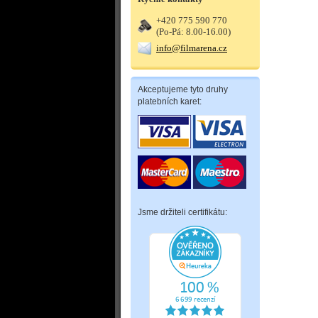
+420 775 590 770
(Po-Pá: 8.00-16.00)
info@filmarena.cz
Akceptujeme tyto druhy
platebních karet:
Jsme držiteli certifikátu: