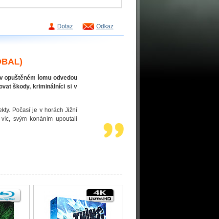
Dotaz
Odkaz
OBAL)
e v opuštěném ĺomu odvedou
at škody, kriminálníci si v
ty. Počasí je v horách Jižní
 víc, svým konáním upoutali