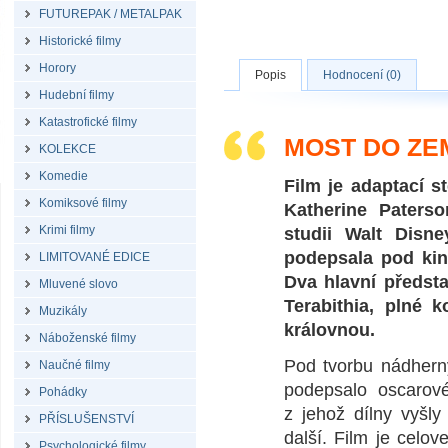
FUTUREPAK / METALPAK
Historické filmy
Horory
Popis
Hodnocení (0)
Hudební filmy
Katastrofické filmy
MOST DO ZEM
KOLEKCE
Komedie
Film je adaptací 
Komiksové filmy
Katherine Paters
Krimi filmy
studii Walt Disn
podepsala pod kino
LIMITOVANÉ EDICE
Dva hlavní představ
Mluvené slovo
Terabithia, plné 
Muzikály
královnou.
Náboženské filmy
Pod tvorbu nádherný
Naučné filmy
podepsalo oscarové
Pohádky
z jehož dílny vyšl
PŘÍSLUŠENSTVÍ
další. Film je celo
Psychologické filmy