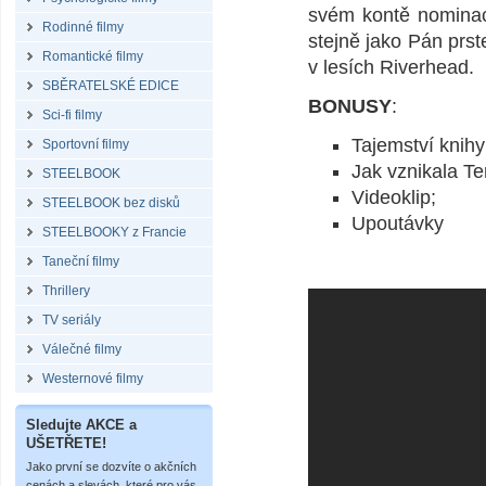
svém kontě nomina
Rodinné filmy
stejně jako Pán prs
Romantické filmy
v lesích Riverhead.
SBĚRATELSKÉ EDICE
BONUSY
:
Sci-fi filmy
Tajemství knihy
Sportovní filmy
Jak vznikala Ter
STEELBOOK
Videoklip;
STEELBOOK bez disků
Upoutávky
STEELBOOKY z Francie
Taneční filmy
Thrillery
TV seriály
Válečné filmy
Westernové filmy
Sledujte AKCE a
UŠETŘETE!
Jako první se dozvíte o akčních
cenách a slevách, které pro vás