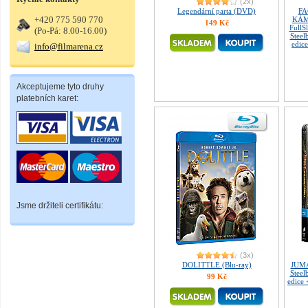
(2x)
Legendární parta (DVD)
FA
+420 775 590 770
KÁM
149 Kč
FullS
(Po-Pá: 8.00-16.00)
Steel
edice
info@filmarena.cz
Akceptujeme tyto druhy
platebních karet:
Jsme držiteli certifikátu:
(3x)
DOLITTLE (Blu-ray)
JUMA
Steel
99 Kč
edice