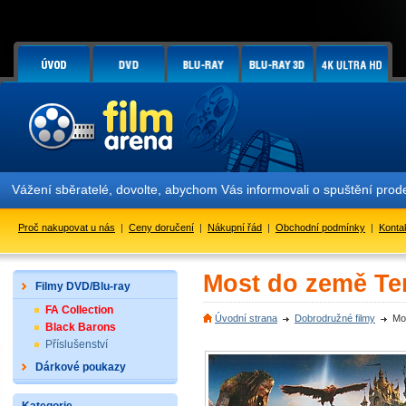
Vážení sběratelé, dovolte, abychom Vás informovali o spuštění pr
Proč nakupovat u nás
|
Ceny doručení
|
Nákupní řád
|
Obchodní podmínky
|
Konta
Most do země Ter
Filmy DVD/Blu-ray
FA Collection
Úvodní strana
Dobrodružné filmy
Mo
Black Barons
Příslušenství
Dárkové poukazy