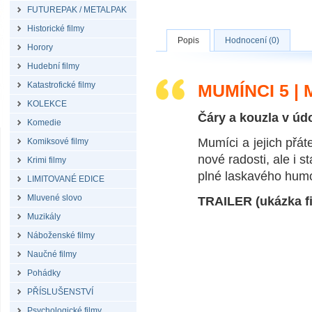
FUTUREPAK / METALPAK
Historické filmy
Popis
Hodnocení (0)
Horory
Hudební filmy
Katastrofické filmy
MUMÍNCI 5 |
KOLEKCE
Čáry a kouzla v úd
Komedie
Mumíci a jejich přát
Komiksové filmy
nové radosti, ale i s
Krimi filmy
plné laskavého humo
LIMITOVANÉ EDICE
Mluvené slovo
TRAILER (ukázka fi
Muzikály
Náboženské filmy
Naučné filmy
Pohádky
PŘÍSLUŠENSTVÍ
Psychologické filmy