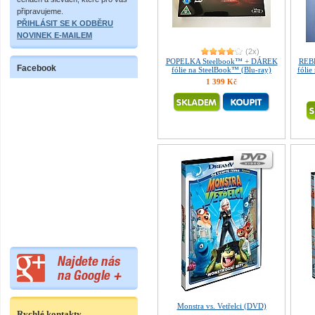
připravujeme.
PŘIHLÁSIT SE K ODBĚRU
NOVINEK E-MAILEM
(2x)
POPELKA Steelbook™ + DÁREK
REB
Facebook
fólie na SteelBook™ (Blu-ray)
fólie
1 399 Kč
Monstra vs. Vetřelci (DVD)
Rychlé kontakty