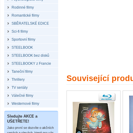
Rodinné filmy
Romantické filmy
SBĚRATELSKÉ EDICE
Sci-fi filmy
Sportovní filmy
STEELBOOK
STEELBOOK bez disků
STEELBOOKY z Francie
Taneční filmy
Související prod
Thrillery
TV seriály
Válečné filmy
Westernové filmy
Sledujte AKCE a
UŠETŘETE!
Jako první se dozvíte o akčních
cenách a slevách, které pro vás