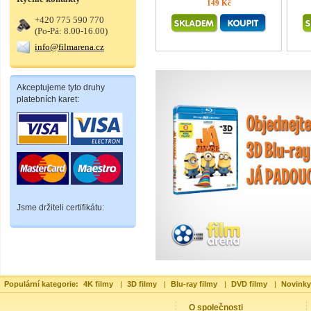
149 Kč
+420 775 590 770
(Po-Pá: 8.00-16.00)
info@filmarena.cz
Akceptujeme tyto druhy
platebních karet:
Jsme držiteli certifikátu:
Populární kategorie:
4K filmy
|
3D filmy
|
Blu-ray filmy
|
DVD filmy
|
Novinky
O společnosti