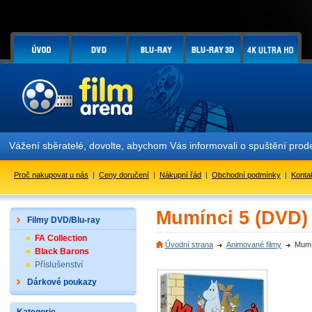
Vážení sběratelé, dovolte, abychom Vás informovali o spuštění pr
Proč nakupovat u nás
|
Ceny doručení
|
Nákupní řád
|
Obchodní podmínky
|
Konta
Mumínci 5 (DVD)
Filmy DVD/Blu-ray
FA Collection
Úvodní strana
Animované filmy
Mumí
Black Barons
Příslušenství
Dárkové poukazy