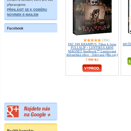
připravujeme.
PŘIHLÁSIT SE K ODBĚRU
NOVINEK E-MAILEM
Facebook
(33x)
FAC #49 KRAMPUS: Táhni k čertu
MUŽI 
FULLSLIP + LENTIKULÁRNÍ
MAGNET Steelbook™ Limitovaná
sběratelská edice - číslovaná (Blu-ray)
7 999 Kč
Rychlé kontakty