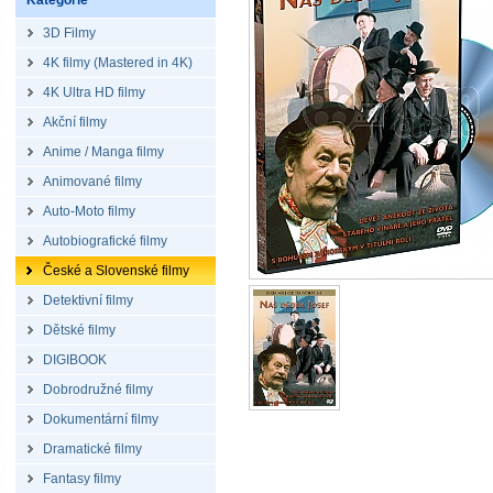
Kategorie
3D Filmy
4K filmy (Mastered in 4K)
4K Ultra HD filmy
Akční filmy
Anime / Manga filmy
Animované filmy
Auto-Moto filmy
Autobiografické filmy
České a Slovenské filmy
Detektivní filmy
Dětské filmy
DIGIBOOK
Dobrodružné filmy
Dokumentární filmy
Dramatické filmy
Fantasy filmy