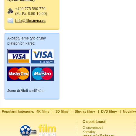
+420 775 590 770
(Po-Pá: 8.00-16.00)
info@filmarena.cz
Akceptujeme tyto druhy
platebních karet:
Jsme držiteli certifikátu:
Populární kategorie:
4K filmy
|
3D filmy
|
Blu-ray filmy
|
DVD filmy
|
Novinky
O společnosti
O společnosti
Kontakty