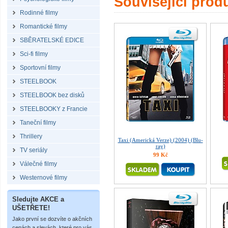
Související prod
Rodinné filmy
Romantické filmy
SBĚRATELSKÉ EDICE
Sci-fi filmy
Sportovní filmy
STEELBOOK
STEELBOOK bez disků
STEELBOOKY z Francie
Taneční filmy
Thrillery
Taxi (Americká Verze) (2004) (Blu-
ray)
TV seriály
99 Kč
Válečné filmy
Westernové filmy
Sledujte AKCE a
UŠETŘETE!
Jako první se dozvíte o akčních
cenách a slevách, které pro vás