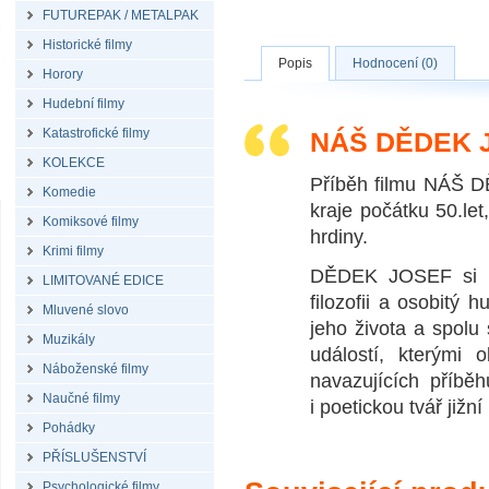
FUTUREPAK / METALPAK
Historické filmy
Popis
Hodnocení (0)
Horory
Hudební filmy
Katastrofické filmy
NÁŠ DĚDEK 
KOLEKCE
Příběh filmu NÁŠ D
Komedie
kraje počátku 50.let
Komiksové filmy
hrdiny.
Krimi filmy
DĚDEK JOSEF si př
LIMITOVANÉ EDICE
filozofii a osobitý
Mluvené slovo
jeho života a spolu 
Muzikály
událostí, kterými 
Náboženské filmy
navazujících příběh
Naučné filmy
i poetickou tvář jižn
Pohádky
PŘÍSLUŠENSTVÍ
Psychologické filmy