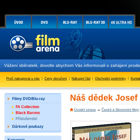
Vážení sběratelé, dovolte abychom Vás informovali o zahájení prod
Proč nakupovat u nás
|
Ceny doručení
|
Nákupní řád
|
Obchodní podmínky
|
Konta
Náš dědek Josef
Filmy DVD/Blu-ray
FA Collection
Úvodní strana
České a Slovenské filmy
Black Barons
Příslušenství
Dárkové poukazy