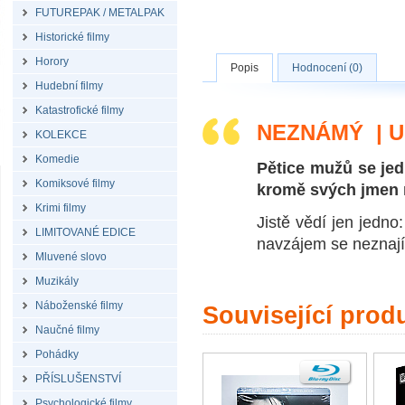
FUTUREPAK / METALPAK
Historické filmy
Horory
Popis
Hodnocení (0)
Hudební filmy
Katastrofické filmy
NEZNÁMÝ | 
KOLEKCE
Komedie
Pětice mužů se jed
Komiksové filmy
kromě svých jmen 
Krimi filmy
Jistě vědí jen jedno
LIMITOVANÉ EDICE
navzájem se neznají 
Mluvené slovo
Muzikály
Náboženské filmy
Související prod
Naučné filmy
Pohádky
PŘÍSLUŠENSTVÍ
Psychologické filmy