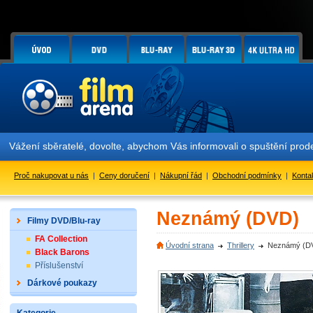
Vážení sběratelé, dovolte, abychom Vás informovali o spuštění pr
Proč nakupovat u nás
|
Ceny doručení
|
Nákupní řád
|
Obchodní podmínky
|
Konta
Neznámý (DVD)
Filmy DVD/Blu-ray
FA Collection
Úvodní strana
Thrillery
Neznámý (D
Black Barons
Příslušenství
Dárkové poukazy