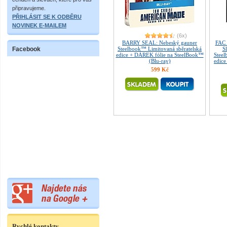
připravujeme.
PŘIHLÁSIT SE K ODBĚRU
NOVINEK E-MAILEM
(6x)
BARRY SEAL: Nebeský gauner
FAC 
Facebook
Steelbook™ Limitovaná sběratelská
S
edice + DÁREK fólie na SteelBook™
Steel
(Blu-ray)
edice
599 Kč
Rychlé kontakty