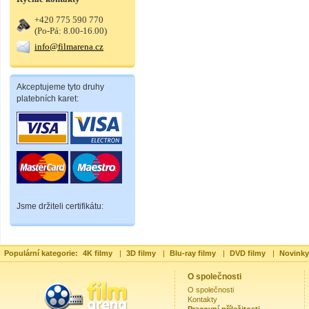
+420 775 590 770
(Po-Pá: 8.00-16.00)
info@filmarena.cz
Akceptujeme tyto druhy
platebních karet:
Jsme držiteli certifikátu:
Populární kategorie:
4K filmy
|
3D filmy
|
Blu-ray filmy
|
DVD filmy
|
Novinky
O společnosti
O společnosti
Kontakty