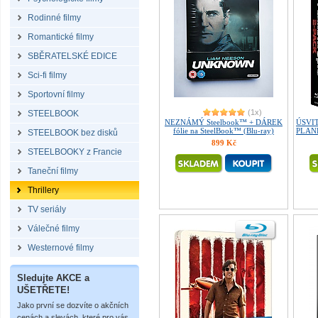
Rodinné filmy
Romantické filmy
SBĚRATELSKÉ EDICE
Sci-fi filmy
Sportovní filmy
(1x)
STEELBOOK
NEZNÁMÝ Steelbook™ + DÁREK
ÚSVI
fólie na SteelBook™ (Blu-ray)
PLANE
STEELBOOK bez disků
899 Kč
STEELBOOKY z Francie
Taneční filmy
Thrillery
TV seriály
Válečné filmy
Westernové filmy
Sledujte AKCE a
UŠETŘETE!
Jako první se dozvíte o akčních
cenách a slevách, které pro vás