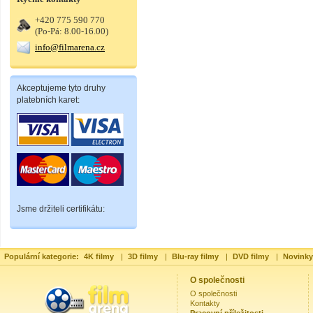
+420 775 590 770
(Po-Pá: 8.00-16.00)
info@filmarena.cz
Akceptujeme tyto druhy
platebních karet:
Jsme držiteli certifikátu:
Populární kategorie:
4K filmy
|
3D filmy
|
Blu-ray filmy
|
DVD filmy
|
Novinky
O společnosti
O společnosti
Kontakty