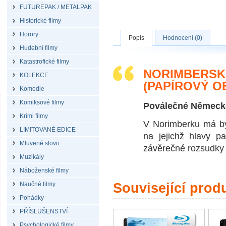
FUTUREPAK / METALPAK
Historické filmy
Horory
Popis
Hodnocení (0)
Hudební filmy
Katastrofické filmy
NORIMBERSK
KOLEKCE
(PAPÍROVÝ O
Komedie
Komiksové filmy
Poválečné Německo 
Krimi filmy
V Norimberku má být
LIMITOVANÉ EDICE
na jejichž hlavy p
Mluvené slovo
závěrečné rozsudky u
Muzikály
Náboženské filmy
Naučné filmy
Související prod
Pohádky
PŘÍSLUŠENSTVÍ
Psychologické filmy