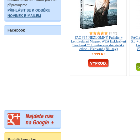
připravujeme.
PŘIHLÁSIT SE K ODBĚRU
NOVINEK E-MAILEM
Facebook
(37x)
FAC #87 NEZLOMNÝ Fullslip +
FAC 
Lentikulární Magnet WEA Exkluzívní
XL + 
Steelbook™ Limitovaná sběratelská
Li
edice - číslovaná (Blu-ray)
č
3 999 Kč
Rychlé kontakty