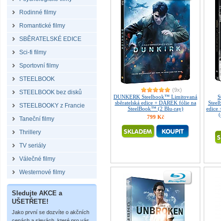
Rodinné filmy
Romantické filmy
SBĚRATELSKÉ EDICE
Sci-fi filmy
Sportovní filmy
STEELBOOK
(9x)
STEELBOOK bez disků
DUNKERK Steelbook™ Limitovaná
sběratelská edice + DÁREK fólie na
Steel
STEELBOOKY z Francie
SteelBook™ (2 Blu-ray)
edice
(
799 Kč
Taneční filmy
Thrillery
TV seriály
Válečné filmy
Westernové filmy
Sledujte AKCE a
UŠETŘETE!
Jako první se dozvíte o akčních
cenách a slevách, které pro vás