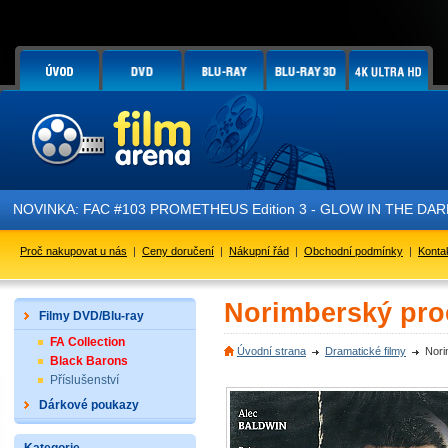
NOVINKA: FAC #103 PROMETHEUS Edition 3 - GLOW IN THE DARK - 
Proč nakupovat u nás
|
Ceny doručení
|
Nákupní řád
|
Obchodní podmínky
|
Konta
Norimberský proc
Filmy DVD/Blu-ray
FA Collection
Úvodní strana
Dramatické filmy
Nori
Black Barons
Příslušenství
Dárkové poukazy