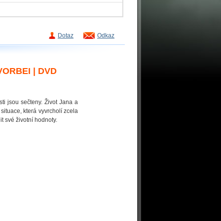
Dotaz
Odkaz
ORBEI | DVD
i jsou sečteny. Život Jana a
situace, která vyvrcholí zcela
t své životní hodnoty.