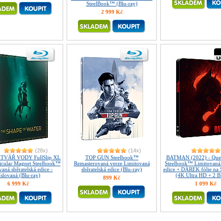
SteelBook™ (Blu-ray)
2 999 Kč
(28x)
(14x)
 TVÁŘ VODY FullSlip XL
TOP GUN Steelbook™
BATMAN (2022) - Ques
icular Magnet Steelbook™
Remasterovaná verze Limitovaná
Steelbook™ Limitovaná 
aná sběratelská edice -
sběratelská edice (Blu-ray)
edice + DÁREK fólie na
íslovaná (Blu-ray)
(4K Ultra HD + 2 B
899 Kč
6 999 Kč
1 099 Kč