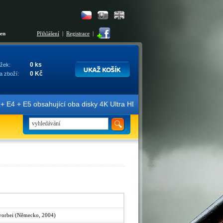
šen
Přihlášení
|
Registrace
|
0 ks
žek:
0 Kč
a zboží:
 + E5 obsahující oba disky 4K Ultra HD + Blu-ray 3D/2D. Edice jsou o
d vorbei (Německo, 2004)