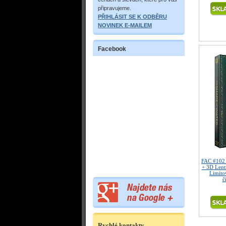
připravujeme.
PŘIHLÁSIT SE K ODBĚRU
NOVINEK E-MAILEM
Facebook
FAC #102
+ 3D Lent
Limitov
č
Rychlé kontakty