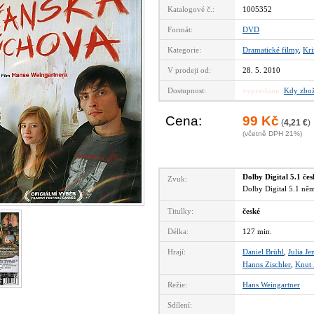
Katalogové č.:
1005352
Formát:
DVD
Kategorie:
Dramatické filmy
,
Kri
V prodeji od:
28. 5. 2010
Dostupnost:
vyprodáno
Kdy zbož
Cena:
99 Kč
(
4,21 €
)
(včetně DPH 21%)
Dolby Digital 5.1 če
Zvuk:
Dolby Digital 5.1 n
Titulky:
české
Délka:
127 min.
Hrají:
Daniel Brühl
,
Julia Je
Hanns Zischler
,
Knut 
Režie:
Hans Weingartner
Sdílení: