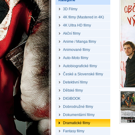
Kategorie
3D Filmy
4K filmy (Mastered in 4K)
4K Ultra HD filmy
Akční filmy
Anime / Manga filmy
Animované filmy
Auto-Moto filmy
Autobiografické filmy
České a Slovenské filmy
Detektivní filmy
Dětské filmy
DIGIBOOK
Dobrodružné filmy
Dokumentární filmy
Dramatické filmy
Fantasy filmy