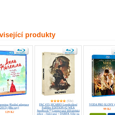
isející produkty
(53x)
renina (Knižní adaptace
FAC #35 SICARIO Lentikulární
VODA PRO SLONY (B
2015) (Blu-ray)
FullSlip EDITION #2 WEA
99 Kč
Steelbook™ Limitovaná sběratelská
129 Kč
edice - číslovaná + DÁREK fólie na