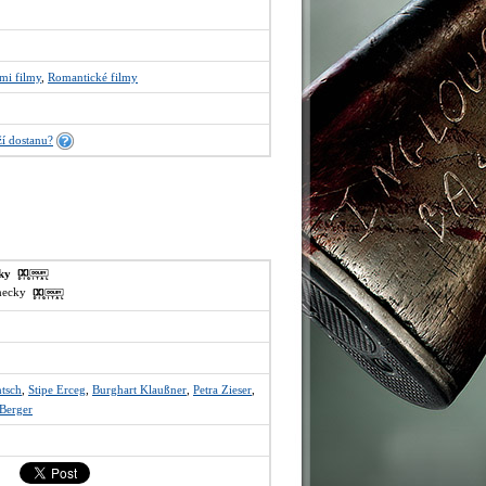
mi filmy
,
Romantické filmy
í dostanu?
sky
ěmecky
ntsch
,
Stipe Erceg
,
Burghart Klaußner
,
Petra Zieser
,
Berger