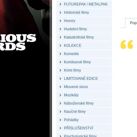
FUTUREPAK / METALPAK
Historické filmy
Horory
Pop
Hudební filmy
Katastrofické filmy
KOLEKCE
Komedie
Komiksové filmy
Krimi filmy
LIMITOVANÉ EDICE
Mluvené slovo
Muzikály
Náboženské filmy
Naučné filmy
Pohádky
PŘÍSLUŠENSTVÍ
Psychologické filmy