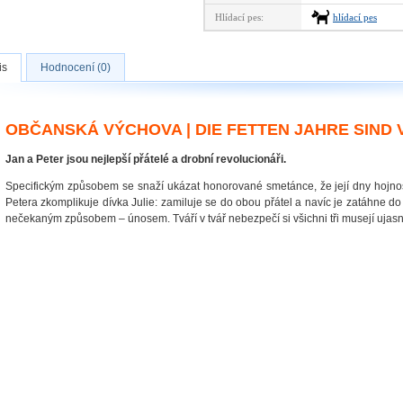
Hlídací pes:
hlídací pes
is
Hodnocení (0)
OBČANSKÁ VÝCHOVA | DIE FETTEN JAHRE SIND V
Jan a Peter jsou nejlepší přátelé a drobní revolucionáři.
Specifickým způsobem se snaží ukázat honorované smetánce, že její dny hojnost
Petera zkomplikuje dívka Julie: zamiluje se do obou přátel a navíc je zatáhne do 
nečekaným způsobem – únosem. Tváří v tvář nebezpečí si všichni tři musejí ujasni