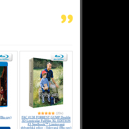
(20x)
lu-ray)
FAC #138 FORREST GUMP Double
3D Lenticular FullSlip XL EDITION
#3 Steelbook™ Limitovaná
sběratelská edice - číslovaná (Blu-ray)