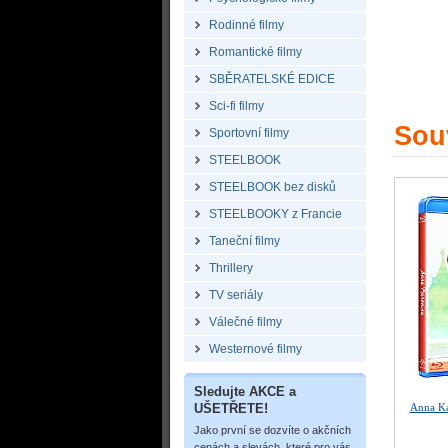
Rodinné filmy
Romantické filmy
SBĚRATELSKÉ EDICE
Sci-fi filmy
Souv
Sportovní filmy
STEELBOOK
STEELBOOK bez disků
STEELBOOKY z Francie
Taneční filmy
Thrillery
TV seriály
Válečné filmy
Westernové filmy
Sledujte AKCE a
UŠETŘETE!
Anna Ka
Jako první se dozvíte o akčních
cenách a slevách, které pro vás