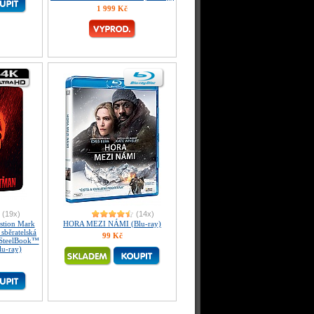
1 999 Kč
(19x)
(14x)
tion Mark
HORA MEZI NÁMI (Blu-ray)
sběratelská
99 Kč
 SteelBook™
lu-ray)