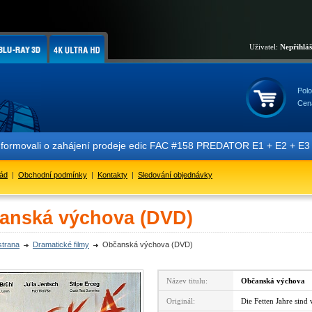
Uživatel:
Nepřihlá
Polo
Cen
rmovali o zahájení prodeje edic FAC #158 PREDATOR E1 + E2 + E3 + E4
řád
|
Obchodní podmínky
|
Kontakty
|
Sledování objednávky
anská výchova (DVD)
strana
Dramatické filmy
Občanská výchova (DVD)
Název titulu:
Občanská výchova
Originál:
Die Fetten Jahre sin