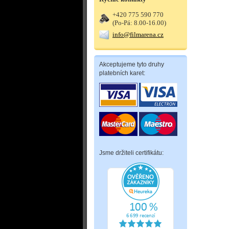
+420 775 590 770
(Po-Pá: 8.00-16.00)
info@filmarena.cz
Akceptujeme tyto druhy
platebních karet:
Jsme držiteli certifikátu: