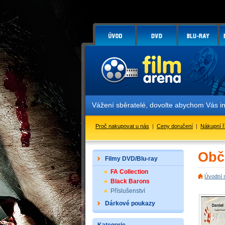
Vážení sběratelé, dovolte abychom Vás info
Proč nakupovat u nás
|
Ceny doručení
|
Nákupní 
Obč
Filmy DVD/Blu-ray
FA Collection
Úvodní 
Black Barons
Příslušenství
Dárkové poukazy