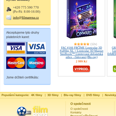
+420 775 590 770
(Po-Pá: 8.00-16.00)
info@filmarena.cz
Akceptujeme tyto druhy
platebních karet:
(12x)
FAC #166 FRČÍME Lenticular 3D
GR
FullSlip XL + Lenticular 3D Magnet
Lim
Steelbook™ Limitovaná sběratelská
DÁREK 
edice - číslovaná (Blu-ray)
2 999 Kč
Jsme držiteli certifikátu:
Populární kategorie:
4K filmy
|
3D filmy
|
Blu-ray filmy
|
DVD filmy
|
Novinky
O společnosti
O společnosti
Kontakty