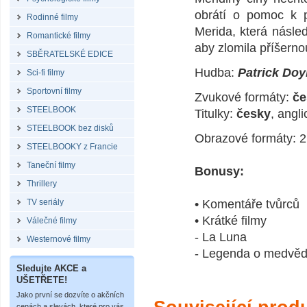
obrátí o pomoc k po
Rodinné filmy
Merida, která násle
Romantické filmy
aby zlomila příšerno
SBĚRATELSKÉ EDICE
Hudba:
Patrick Doy
Sci-fi filmy
Sportovní filmy
Zvukové formáty:
če
STEELBOOK
Titulky:
česky
, angl
STEELBOOK bez disků
Obrazové formáty: 2
STEELBOOKY z Francie
Taneční filmy
Bonusy:
Thrillery
TV seriály
• Komentáře tvůrců
• Krátké filmy
Válečné filmy
- La Luna
Westernové filmy
- Legenda o medvěd
Sledujte AKCE a
UŠETŘETE!
Jako první se dozvíte o akčních
cenách a slevách, které pro vás