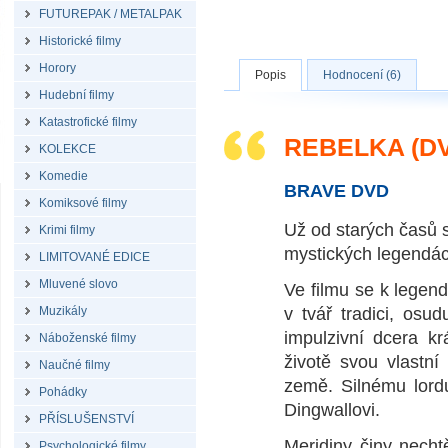
FUTUREPAK / METALPAK
Historické filmy
Horory
Popis
Hodnocení (6)
Hudební filmy
Katastrofické filmy
REBELKA (D
KOLEKCE
Komedie
BRAVE DVD
Komiksové filmy
Už od starých časů 
Krimi filmy
mystických legendác
LIMITOVANÉ EDICE
Mluvené slovo
Ve filmu se k legen
Muzikály
v tvář tradici, osud
impulzivní dcera kr
Náboženské filmy
životě svou vlastn
Naučné filmy
země. Silnému lord
Pohádky
Dingwallovi.
PŘÍSLUŠENSTVÍ
Meridiny činy necht
Psychologické filmy