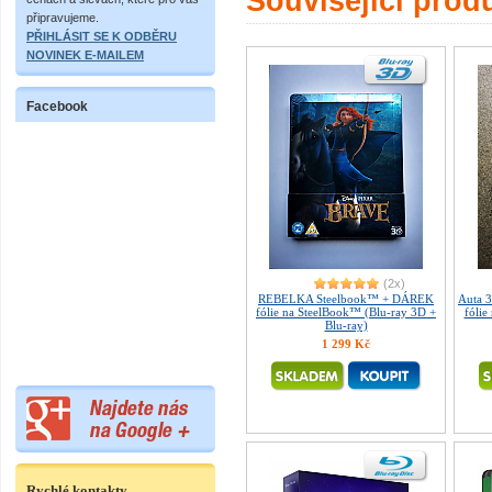
Související prod
připravujeme.
PŘIHLÁSIT SE K ODBĚRU
NOVINEK E-MAILEM
Facebook
(2x)
REBELKA Steelbook™ + DÁREK
Auta 
fólie na SteelBook™ (Blu-ray 3D +
fólie
Blu-ray)
1 299 Kč
Rychlé kontakty