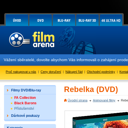
Vážení sběratelé, dovolte abychom Vás informovali o zahájení prod
Proč nakupovat u nás
|
Ceny doručení
|
Nákupní řád
|
Obchodní podmínky
|
Konta
Rebelka (DVD)
Filmy DVD/Blu-ray
FA Collection
Úvodní strana
Animované filmy
Rebe
Black Barons
Příslušenství
Dárkové poukazy