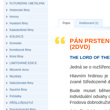
FUTUREPAK / METALPAK
Historické filmy
Horory
Popis
Hodnocení (1)
Hudební filmy
Katastrofické filmy
KOLEKCE
PÁN PRSTEN
Komedie
(2DVD)
Komiksové filmy
Krimi filmy
THE LORD OF THE
LIMITOVANÉ EDICE
Jedná se o rozšířeno
Mluvené slovo
Hlavním hrdinou je 
Muzikály
zvané Středozemě do
Náboženské filmy
Naučné filmy
Bude muset během
individuální odvahy 
Pohádky
Frodova dobrodružstv
PŘÍSLUŠENSTVÍ
Psychologické filmy