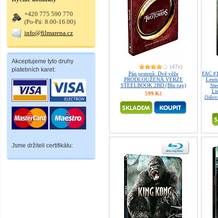
+420 775 590 770
(Po-Pá: 8.00-16.00)
info@filmarena.cz
Akceptujeme tyto druhy
(47x)
platebních karet:
Pán prstenů: Dvě věže
FAC #
PRODLOUŽENÁ VERZE
Lent
STEELBOOK 2BD (Blu-ray)
Ste
Li
599 Kč
číslo
Jsme držiteli certifikátu: