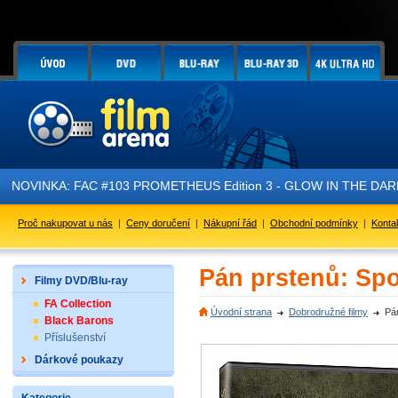
NOVINKA: FAC #103 PROMETHEUS Edition 3 - GLOW IN THE DARK - 
Proč nakupovat u nás
|
Ceny doručení
|
Nákupní řád
|
Obchodní podmínky
|
Konta
Pán prstenů: Sp
Filmy DVD/Blu-ray
FA Collection
Úvodní strana
Dobrodružné filmy
Pá
Black Barons
Příslušenství
Dárkové poukazy