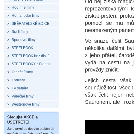
Od něj získá magick
Rodinné filmy
reprezentovanými 
získat prsten, prot
Romantické filmy
pomocí se mu může
SBĚRATELSKÉ EDICE
neomezeným pánem
Sci-fi filmy
Sportovní filmy
Ve snaze čelit Sa
několika dalšími by
STEELBOOK
z jeho přátel, čarod
STEELBOOK bez disků
vydá na cestu na j
STEELBOOKY z Francie
provždy zničit.
Taneční filmy
Jejich cesta však
Thrillery
sounáležitost všec
TV seriály
však čelit nejen n
Válečné filmy
Sauronem, ale i roz
Westernové filmy
Sledujte AKCE a
UŠETŘETE!
Jako první se dozvíte o akčních
cenách a slevách, které pro vás