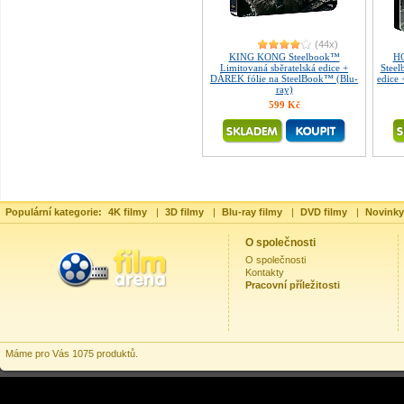
(44x)
KING KONG Steelbook™
HO
Limitovaná sběratelská edice +
Steel
DÁREK fólie na SteelBook™ (Blu-
edice
ray)
599 Kč
Populární kategorie:
4K filmy
|
3D filmy
|
Blu-ray filmy
|
DVD filmy
|
Novinky
O společnosti
O společnosti
Kontakty
Pracovní příležitosti
Máme pro Vás 1075 produktů.