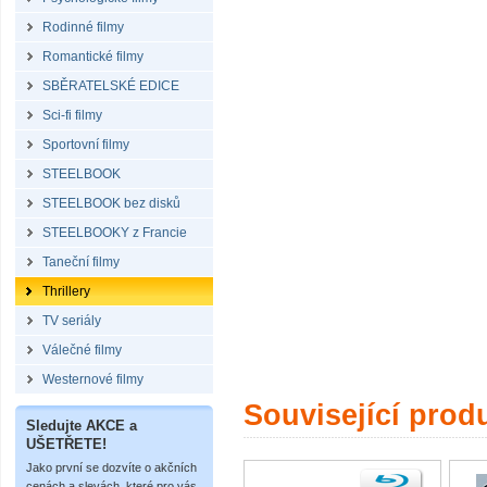
Rodinné filmy
Romantické filmy
SBĚRATELSKÉ EDICE
Sci-fi filmy
Sportovní filmy
STEELBOOK
STEELBOOK bez disků
STEELBOOKY z Francie
Taneční filmy
Thrillery
TV seriály
Válečné filmy
Westernové filmy
Související prod
Sledujte AKCE a
UŠETŘETE!
Jako první se dozvíte o akčních
cenách a slevách, které pro vás