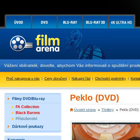
Vážení sběratelé, dovolte, abychom Vás informovali o spuštění pr
Proč nakupovat u nás
|
Ceny doručení
|
Nákupní řád
|
Obchodní podmínky
|
Konta
Peklo (DVD)
Filmy DVD/Blu-ray
FA Collection
Úvodní strana
Thrillery
Peklo (DVD)
Black Barons
Příslušenství
Dárkové poukazy