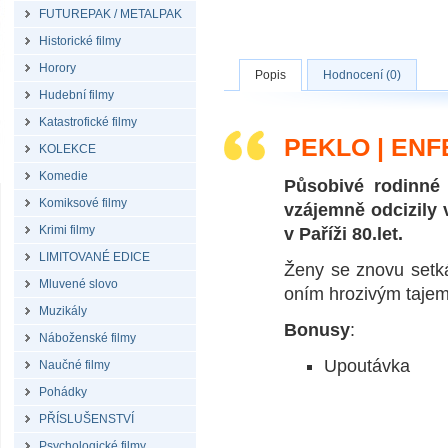
FUTUREPAK / METALPAK
Historické filmy
Horory
Popis
Hodnocení (0)
Hudební filmy
Katastrofické filmy
PEKLO | ENFE
KOLEKCE
Komedie
Působivé rodinné 
Komiksové filmy
vzájemně odcizily 
Krimi filmy
v Paříži 80.let.
LIMITOVANÉ EDICE
Ženy se znovu setká
Mluvené slovo
oním hrozivým tajem
Muzikály
Bonusy
:
Náboženské filmy
Upoutávka
Naučné filmy
Pohádky
PŘÍSLUŠENSTVÍ
Psychologické filmy