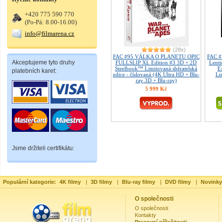
+420 775 590 770
(Po-Pá: 8.00-16.00)
info@filmarena.cz
(28x)
FAC #95 VÁLKA O PLANETU OPIC
FAC #
Akceptujeme tyto druhy
FULLSLIP XL Edition #3 3D + 2D
Lent
Steelbook™ Limitovaná sběratelská
E
platebních karet:
edice - číslovaná (4K Ultra HD + Blu-
Li
ray 3D + Blu-ray)
5 999 Kč
Jsme držiteli certifikátu:
Populární kategorie:
4K filmy
|
3D filmy
|
Blu-ray filmy
|
DVD filmy
|
Novinky
O společnosti
O společnosti
Kontakty