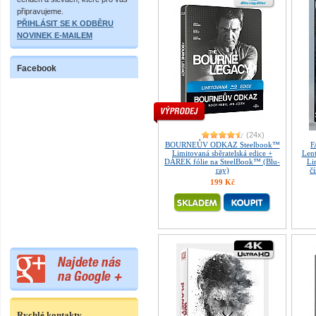
připravujeme.
PŘIHLÁSIT SE K ODBĚRU
NOVINEK E-MAILEM
Facebook
(24x)
BOURNEŮV ODKAZ Steelbook™
F
Limitovaná sběratelská edice +
Len
DÁREK fólie na SteelBook™ (Blu-
Li
ray)
č
199 Kč
Rychlé kontakty