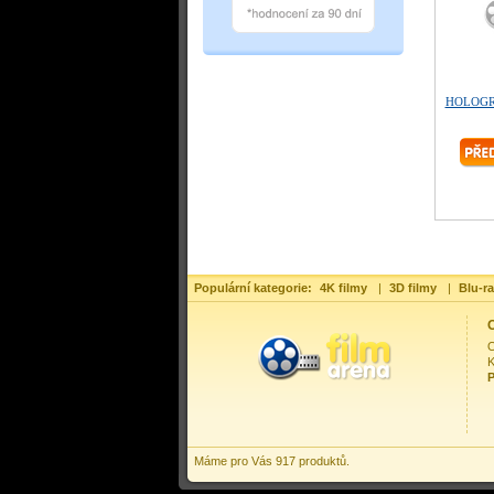
HOLOGR
Populární kategorie:
4K filmy
|
3D filmy
|
Blu-ra
O
O
K
P
Máme pro Vás 917 produktů.