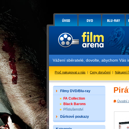
Vážení sběratelé, dovolte, abychom Vás inform
Proč nakupovat u nás
|
Ceny doručení
|
Nákupní 
Pirá
Filmy DVD/Blu-ray
FA Collection
Úvodní 
Black Barons
Příslušenství
Dárkové poukazy