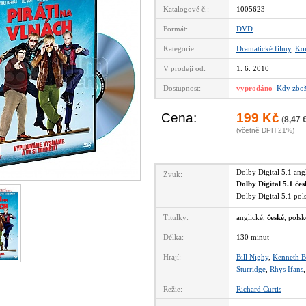
Katalogové č.:
1005623
Formát:
DVD
Kategorie:
Dramatické filmy
,
Ko
V prodeji od:
1. 6. 2010
Dostupnost:
vyprodáno
Kdy zbož
Cena:
199 Kč
(
8,47 
(včetně DPH 21%)
Dolby Digital 5.1 an
Zvuk:
Dolby Digital 5.1 če
Dolby Digital 5.1 po
Titulky:
anglické,
české
, polsk
Délka:
130 minut
Hrají:
Bill Nighy
,
Kenneth B
Sturridge
,
Rhys Ifans
Režie:
Richard Curtis