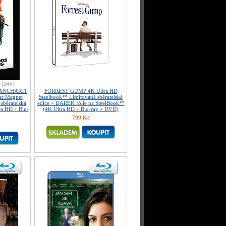
(24x)
PANCHARTI
FORREST GUMP 4K Ultra HD
lar Magnet
Steelbook™ Limitovaná sběratelská
sběratelská
edice + DÁREK fólie na SteelBook™
ra HD + Blu-
(4K Ultra HD + Blu-ray + DVD)
799 Kč