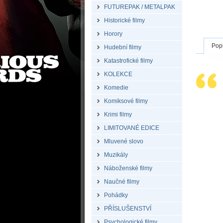
FUTUREPAK / METALPAK
Historické filmy
Horory
Pop
Hudební filmy
Katastrofické filmy
KOLEKCE
Komedie
Komiksové filmy
Krimi filmy
LIMITOVANÉ EDICE
Mluvené slovo
Muzikály
Náboženské filmy
Naučné filmy
Pohádky
PŘÍSLUŠENSTVÍ
Psychologické filmy