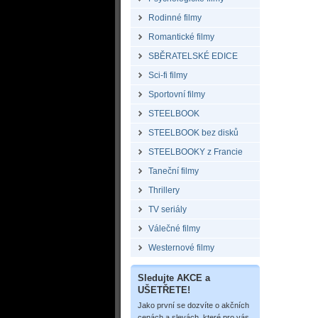
Rodinné filmy
Romantické filmy
SBĚRATELSKÉ EDICE
Sci-fi filmy
Sportovní filmy
STEELBOOK
STEELBOOK bez disků
STEELBOOKY z Francie
Taneční filmy
Thrillery
TV seriály
Válečné filmy
Westernové filmy
Sledujte AKCE a
UŠETŘETE!
Jako první se dozvíte o akčních
cenách a slevách, které pro vás