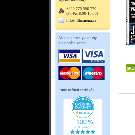
+420 775 590 770
(Po-Pá: 8.00-16.00)
info@filmarena.cz
Akceptujeme tyto druhy
platebních karet:
Jsme držiteli certifikátu: