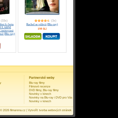
(33x)
(3x)
ni k čertu
Rachel se vdává (Blu-ray)
KULÁRNÍ
199 Kč
imitovaná
aná (Blu-ray)
Partnerské weby
my
Blu-ray filmy
Filmové recenze
DVD filmy, Blu-ray filmy
Novinky v kinech
Novinky na Blu-ray i DVD pro Vás
Novinky v kinech
 © 2026
filmarena.cz
| Vytvořil:
tvorba webových stránek