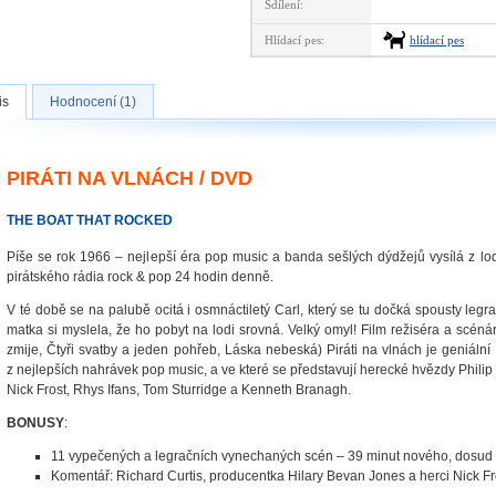
Sdílení:
Hlídací pes:
hlídací pes
is
Hodnocení (1)
PIRÁTI NA VLNÁCH / DVD
THE BOAT THAT ROCKED
Píše se rok 1966 – nejlepší éra pop music a banda sešlých dýdžejů vysílá z lo
pirátského rádia rock & pop 24 hodin denně.
V té době se na palubě ocitá i osmnáctiletý Carl, který se tu dočká spousty legrac
matka si myslela, že ho pobyt na lodi srovná. Velký omyl! Film režiséra a scéná
zmije, Čtyři svatby a jeden pohřeb, Láska nebeská) Piráti na vlnách je geniální
z nejlepších nahrávek pop music, a ve které se představují herecké hvězdy Philip
Nick Frost, Rhys Ifans, Tom Sturridge a Kenneth Branagh.
BONUSY
:
11 vypečených a legračních vynechaných scén – 39 minut nového, dosud
Komentář: Richard Curtis, producentka Hilary Bevan Jones a herci Nick F