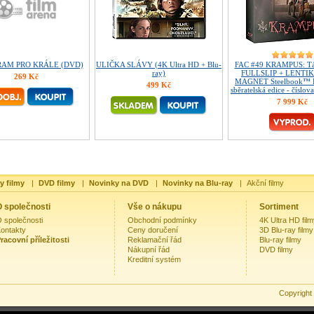
AM PRO KRÁLE (DVD)
ULIČKA SLÁVY (4K Ultra HD + Blu-
FAC #49 KRAMPUS: Táh
ray)
FULLSLIP + LENTI
269 Kč
MAGNET Steelbook™ L
499 Kč
sběratelská edice - číslov
7 999 Kč
y filmy
|
DVD filmy
|
Novinky na DVD
|
Novinky na Blu-ray
|
Akční filmy
 společnosti
Vše o nákupu
Sortiment
 společnosti
Obchodní podmínky
4K Ultra HD fil
ontakty
Ceny doručení
3D Blu-ray filmy
racovní příležitosti
Reklamační řád
Blu-ray filmy
Nákupní řád
DVD filmy
Kreditní systém
Copyright