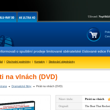
Uživatel:
Nepřihlá
Polo
Cen
ovali o spuštění prodeje limitované sběratelské číslované edice FA
řád
|
Obchodní podmínky
|
Kontakty
|
Sledování objednávky
ti na vlnách (DVD)
strana
Dramatické filmy
Piráti na vlnách (DVD)
Název titulu:
Piráti na vlnách
Originál:
The Boat That Rocked