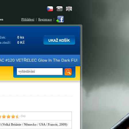
šen
Přihlášení
|
Registrace
|
0 ks
žek:
0 Kč
a zboží:
C #120 VETŘELEC Glow In The Dark FULLSLIP XL EDITION #3 4K Ultra HD
(1x)
 (Velká Británie / Německo / USA / Francie, 2009)