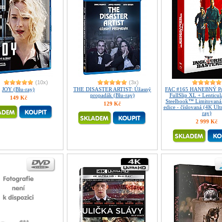
(10x)
(3x)
JOY (Blu-ray)
THE DISASTER ARTIST: Úžasný
FAC #165 HANEBNÝ 
propadák (Blu-ray)
FullSlip XL + Lenticu
149 Kč
Steelbook™ Limitovaná 
129 Kč
edice - číslovaná (4K Ult
ray)
2 999 Kč