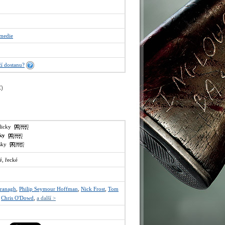
medie
í dostanu?
€
)
glicky
sky
lsky
é, řecké
ranagh
,
Philip Seymour Hoffman
,
Nick Frost
,
Tom
,
Chris O'Dowd
,
a další >