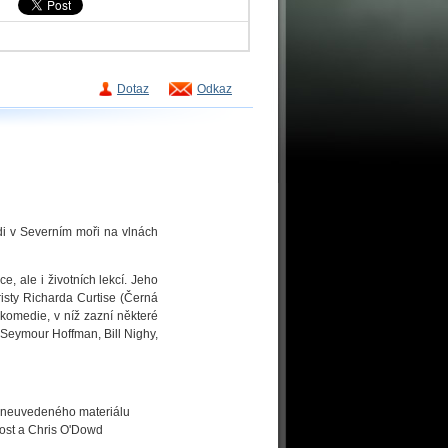
Dotaz
Odkaz
di v Severním moři na vlnách
e, ale i životních lekcí. Jeho
risty Richarda Curtise (Černá
 komedie, v níž zazní některé
 Seymour Hoffman, Bill Nighy,
 neuvedeného materiálu
rost a Chris O'Dowd