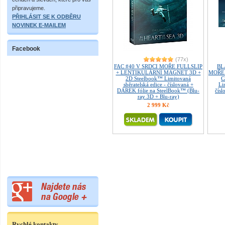
připravujeme.
PŘIHLÁSIT SE K ODBĚRU
NOVINEK E-MAILEM
Facebook
(77x)
FAC #40 V SRDCI MOŘE FULLSLIP
BL
+ LENTIKULÁRNÍ MAGNET 3D +
MOŘE F
2D Steelbook™ Limitovaná
C
sběratelská edice - číslovaná +
Li
DÁREK fólie na SteelBook™ (Blu-
čísl
ray 3D + Blu-ray)
2 999 Kč
Rychlé kontakty