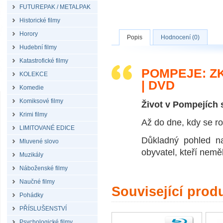
FUTUREPAK / METALPAK
Historické filmy
Horory
Popis
Hodnocení (0)
Hudební filmy
Katastrofické filmy
POMPEJE: ZK
KOLEKCE
| DVD
Komedie
Komiksové filmy
Život v Pompejích s
Krimi filmy
Až do dne, kdy se r
LIMITOVANÉ EDICE
Důkladný pohled na
Mluvené slovo
obyvatel, kteří neměl
Muzikály
Náboženské filmy
Naučné filmy
Související prod
Pohádky
PŘÍSLUŠENSTVÍ
Psychologické filmy