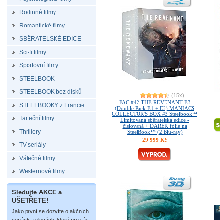
Rodinné filmy
Romantické filmy
SBĚRATELSKÉ EDICE
Sci-fi filmy
Sportovní filmy
STEELBOOK
STEELBOOK bez disků
(15x)
FAC #42 THE REVENANT E3
STEELBOOKY z Francie
(Double Pack E1 + E2) MANIACS
COLLECTOR'S BOX #3 Steelbook™
Taneční filmy
Limitovaná sběratelská edice -
číslovaná + DÁREK fólie na
Thrillery
SteelBook™ (2 Blu-ray)
29 999 Kč
TV seriály
Válečné filmy
Westernové filmy
Sledujte AKCE a
UŠETŘETE!
Jako první se dozvíte o akčních
cenách a slevách, které pro vás