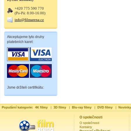
+420 775 590 770
(Po-Pá: 8.00-16.00)
info@filmarena.cz
Akceptujeme tyto druhy
platebních karet:
Jsme držiteli certifikátu:
Populární kategorie:
4K filmy
|
3D filmy
|
Blu-ray filmy
|
DVD filmy
|
Novinky
O společnosti
O společnosti
Kontakty