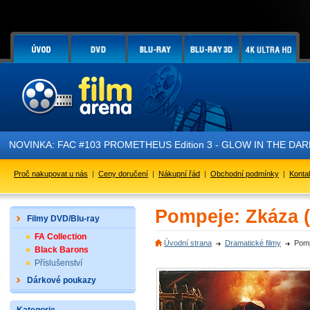
NOVINKA: FAC #103 PROMETHEUS Edition 3 - GLOW IN THE DARK - je
Proč nakupovat u nás
|
Ceny doručení
|
Nákupní řád
|
Obchodní podmínky
|
Konta
Pompeje: Zkáza 
Filmy DVD/Blu-ray
FA Collection
Úvodní strana
Dramatické filmy
Pomp
Black Barons
Příslušenství
Dárkové poukazy