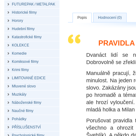
FUTUREPAK / METALPAK
Historické filmy
Popis
Hodnocení (0)
Horory
Hudební filmy
Katastrofické filmy
PRAVIDLA 
KOLEKCE
Komedie
Dvanáct lidí se 
Dobrovolně se zřekl
Komiksové filmy
Krimi filmy
Manuálně pracují, ž
LIMITOVANÉ EDICE
minulost. Na jeden 
Mluvené slovo
slovo. Zakázány jsou
po hromadě a témat 
Muzikály
ale hrozí vyloučení
Náboženské filmy
mladá holka a Milan (
Naučné filmy
Pohádky
Porušovat pravidla 
všechno a ohrozit
PŘÍSLUŠENSTVÍ
Švehlík). A někdo d
Psychologické filmy