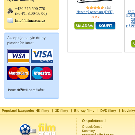
(1x)
+420 775 590 770
Hanebný pancharti (DVD)
FAC
(Po-Pá: 8.00-16.00)
EDITI
99 Kč
WE
info@filmarena.cz
sb
DÁREK
Akceptujeme tyto druhy
platebních karet:
Jsme držiteli certifikátu:
Populární kategorie:
4K filmy
|
3D filmy
|
Blu-ray filmy
|
DVD filmy
|
Novinky
O společnosti
O společnosti
Kontakty