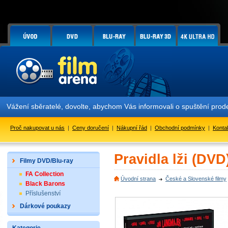
Vážení sběratelé, dovolte, abychom Vás informovali o spuštění pr
Proč nakupovat u nás
|
Ceny doručení
|
Nákupní řád
|
Obchodní podmínky
|
Konta
Pravidla lži (DVD
Filmy DVD/Blu-ray
FA Collection
Úvodní strana
České a Slovenské filmy
Black Barons
Příslušenství
Dárkové poukazy