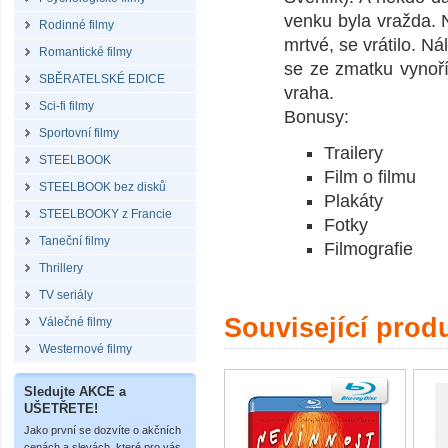
venku byla vražda. 
Rodinné filmy
mrtvé, se vrátilo. N
Romantické filmy
se ze zmatku vynoří
SBĚRATELSKÉ EDICE
vraha.
Sci-fi filmy
Bonusy:
Sportovní filmy
Trailery
STEELBOOK
Film o filmu
STEELBOOK bez disků
Plakáty
STEELBOOKY z Francie
Fotky
Taneční filmy
Filmografie
Thrillery
TV seriály
Související prod
Válečné filmy
Westernové filmy
Sledujte AKCE a
UŠETŘETE!
Jako první se dozvíte o akčních
cenách a slevách, které pro vás