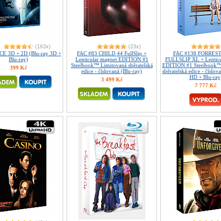
(163x)
(23x)
E 3D + 2D (Blu-ray 3D +
FAC #83 CHILD 44 FullSlip +
FAC #138 FORRES
Blu-ray)
Lenticular magnet EDITION #1
FULLSLIP XL + Lenticu
Steelbook™ Limitovaná sběratelská
EDITION #1 Steelbook™
399 Kč
edice - číslovaná (Blu-ray)
sběratelská edice - číslov
HD + Blu-ray
3 499 Kč
7 777 Kč