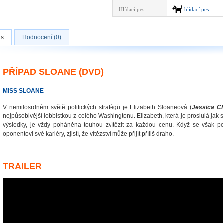
Hlídací pes:
hlídací pes
is
Hodnocení (0)
PŘÍPAD SLOANE (DVD)
MISS SLOANE
V nemilosrdném světě politických stratégů je Elizabeth Sloaneová (
Jessica C
nejpůsobivější lobbistkou z celého Washingtonu. Elizabeth, která je proslulá jak 
výsledky, je vždy poháněna touhou zvítězit za každou cenu. Když se však po
oponentovi své kariéry, zjistí, že vítězství může přijít příliš draho.
TRAILER