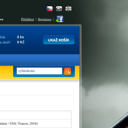
šen
Přihlášení
|
Registrace
|
0 ks
žek:
0 Kč
a zboží:
itánie / USA / Francie, 2016)