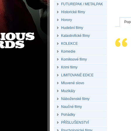
FUTUREPAK / METALPAK
Historické filmy
Horory
Pop
Hudební filmy
Katastrofické filmy
KOLEKCE
Komedie
Komiksové filmy
Krimi filmy
LIMITOVANÉ EDICE
Mluvené slovo
Muzikály
Náboženské filmy
Naučné filmy
Pohádky
PŘÍSLUŠENSTVÍ
Psychologické filmy