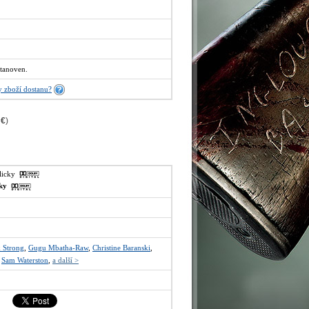
tanoven.
 zboží dostanu?
 €
)
glicky
sky
 Strong
,
Gugu Mbatha-Raw
,
Christine Baranski
,
,
Sam Waterston
,
a další >