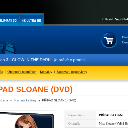
Uživatel:
Nepřihlá
Polo
Cen
 3 - GLOW IN THE DARK - je právě v prodeji!
řád
|
Obchodní podmínky
|
Kontakty
|
Sledování objednávky
PAD SLOANE (DVD)
strana
Dramatické filmy
PŘÍPAD SLOANE (DVD)
Název titulu:
PŘÍPAD SLOANE
Originál:
Miss Sloane (Velká Br