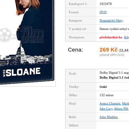
Katalogové č.:
1023478
Formát:
DVD
Kategorie:
Dramatické filmy
V prodeji od:
Datum vydání nebyl s
Dostupnost:
předobjednávka
Kdy
Cena:
269 Kč
(
11,44
(včetně DPH 21%)
Dolby Digital 5.1 an
Zvuk:
Dolby Digital 5.1 če
Titulky:
české
Délka:
132 minut
Hrají:
Jessica Chastain
,
Mark
Jake Lacy
,
Alison Pill
Režie:
John Madden
Sdílení: