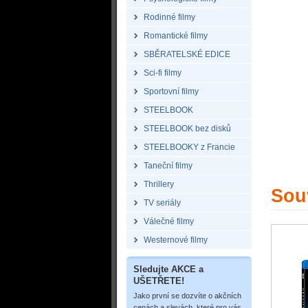
Rodinné filmy
Romantické filmy
SBĚRATELSKÉ EDICE
Sci-fi filmy
Sportovní filmy
STEELBOOK
STEELBOOK bez disků
STEELBOOKY z Francie
Taneční filmy
Thrillery
Souv
TV seriály
Válečné filmy
Westernové filmy
Sledujte AKCE a
UŠETŘETE!
Jako první se dozvíte o akčních
cenách a slevách, které pro vás