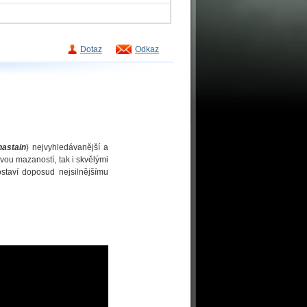
Dotaz
Odkaz
hastain
) nejvyhledávanější a
svou mazaností, tak i skvělými
staví doposud nejsilnějšímu