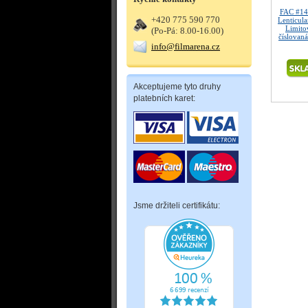
FAC #14
+420 775 590 770
Lenticul
Limitov
(Po-Pá: 8.00-16.00)
číslovan
info@filmarena.cz
Akceptujeme tyto druhy
platebních karet:
Jsme držiteli certifikátu: