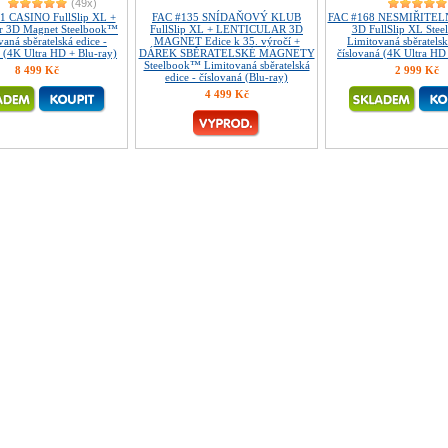
(49x)
1 CASINO FullSlip XL +
FAC #135 SNÍDAŇOVÝ KLUB
FAC #168 NESMIŘITELNÍ
ar 3D Magnet Steelbook™
FullSlip XL + LENTICULAR 3D
3D FullSlip XL Ste
aná sběratelská edice -
MAGNET Edice k 35. výročí +
Limitovaná sběratelsk
á (4K Ultra HD + Blu-ray)
DÁREK SBĚRATELSKÉ MAGNETY
číslovaná (4K Ultra HD
Steelbook™ Limitovaná sběratelská
8 499 Kč
2 999 Kč
edice - číslovaná (Blu-ray)
4 499 Kč