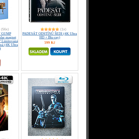
(56x)
(1x)
T GUMP
PADESÁT ODSTÍNŮ ŠEDI (4K Ultra
lar magnet
HD + Blu-ray)
 Limitovaná
599 Kč
aná (4K Ultra
)