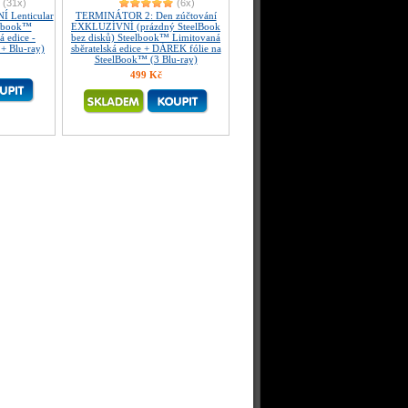
(31x)
(6x)
 Lenticular
TERMINÁTOR 2: Den zúčtování
elbook™
EXKLUZÍVNÍ (prázdný SteelBook
á edice -
bez disků) Steelbook™ Limitovaná
 + Blu-ray)
sběratelská edice + DÁREK fólie na
SteelBook™ (3 Blu-ray)
499 Kč