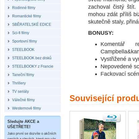
zachoval čistý štít
Rodinné filmy
mohou zdát příliš bi
Romantické filmy
skutečně staly, přin
SBĚRATELSKÉ EDICE
BONUSY:
Sci-fi filmy
Sportovní filmy
Komentář r
STEELBOOK
Campbella&kam
STEELBOOK bez disků
Vystřižené a v
Nepovedené s
STEELBOOKY z Francie
Fackovací scén
Taneční filmy
Thrillery
TV seriály
Související prod
Válečné filmy
Westernové filmy
Sledujte AKCE a
UŠETŘETE!
Jako první se dozvíte o akčních
cenách a slevách, které pro vás