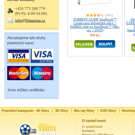
+420 775 590 770
(Po-Pá: 8.00-16.00)
(40x)
FORREST GUMP Steelbook™
FA
info@filmarena.cz
Limitovaná sběratelská edice +
EXPR
DÁREK fólie na SteelBook™ (Blu-
ray + DVD)
Steel
e
399 Kč
Akceptujeme tyto druhy
platebních karet:
Jsme držiteli certifikátu:
Populární kategorie:
4K filmy
|
3D filmy
|
Blu-ray filmy
|
DVD filmy
|
Novinky
O společnosti
O společnosti
Kontakty