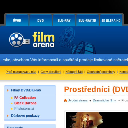
!
e, abychom Vás informovali o spuštění prodeje limitované sběratels
Proč nakupovat u nás
|
Ceny doručení
|
Nákupní řád
|
Obchodní podmínky
|
Konta
Prostředníci (DV
Filmy DVD/Blu-ray
FA Collection
Úvodní strana
Dramatické filmy
Pros
Black Barons
Příslušenství
Dárkové poukazy