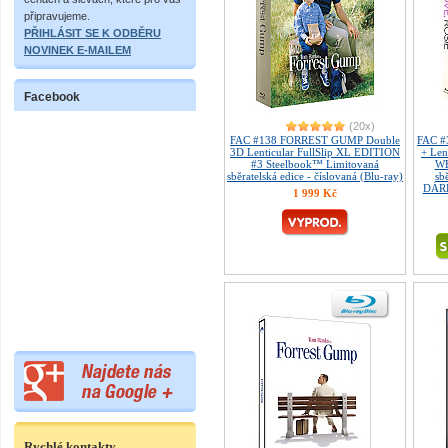
připravujeme.
PŘIHLÁSIT SE K ODBĚRU
NOVINEK E-MAILEM
Facebook
(20x)
FAC #138 FORREST GUMP Double
FAC #
3D Lenticular FullSlip XL EDITION
+ Len
#3 Steelbook™ Limitovaná
WE
sběratelská edice - číslovaná (Blu-ray)
sb
DÁRE
1 999 Kč
Rychlé kontakty