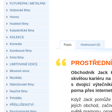
FUTUREPAK / METALPAK
Historické filmy
Horory
Hudební filmy
Katastrofické filmy
KOLEKCE
Komedie
Popis
Hodnocení (0)
Komiksové filmy
Krimi filmy
PROSTŘEDNÍC
LIMITOVANÉ EDICE
Mluvené slovo
Obchodník Jack H
Muzikály
skvělou kariéru na
s dvojicí výteční
Náboženské filmy
porna přes internet
Naučné filmy
Pohádky
Když Jack pomůže W
PŘÍSLUŠENSTVÍ
jejích obchod, zač
světě mamonu, organ
Psychologické filmy