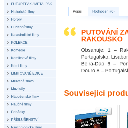
FUTUREPAK / METALPAK
Popis
Hodnocení (0)
Historické filmy
Horory
Hudební filmy
PUTOVÁNÍ ZA
Katastrofické filmy
RAKOUSKO
KOLEKCE
Obsahuje: 1 – Rak
Komedie
Portugalsko: Lisabon
Komiksové filmy
Beira-Dao 6 – Port
Krimi filmy
Douro 8 – Portugals
LIMITOVANÉ EDICE
Mluvené slovo
Muzikály
Související prod
Náboženské filmy
Naučné filmy
Pohádky
PŘÍSLUŠENSTVÍ
Psychologické filmy