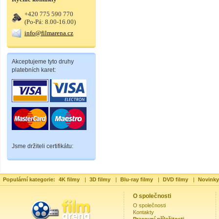
+420 775 590 770
(Po-Pá: 8.00-16.00)
info@filmarena.cz
Akceptujeme tyto druhy
platebních karet:
Jsme držiteli certifikátu:
Populární kategorie:
4K filmy
|
3D filmy
|
Blu-ray filmy
|
DVD filmy
|
Novinky
O společnosti
O společnosti
Kontakty