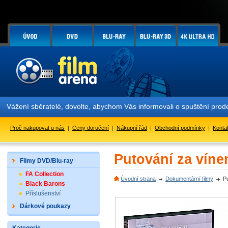
Vážení sběratelé, dovolte, abychom Vás informovali o spuštění pr
Proč nakupovat u nás
|
Ceny doručení
|
Nákupní řád
|
Obchodní podmínky
|
Konta
Putování za víne
Filmy DVD/Blu-ray
FA Collection
Úvodní strana
Dokumentární filmy
P
Black Barons
Příslušenství
Dárkové poukazy