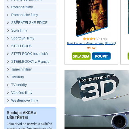
Rodinné filmy
Romantické filmy
SBĚRATELSKÉ EDICE
Sci-fi filmy
Sportovní filmy
(7x)
Kurt Cobain - About a Son (Blu-ray)
STEELBOOK
99 Kč
STEELBOOK bez disků
STEELBOOKY z Francie
Taneční filmy
Thrillery
TV seriály
Válečné filmy
Westernové filmy
Sledujte AKCE a
UŠETŘETE!
Jako první se dozvíte o akčních
cenách a slevách, které pro vás