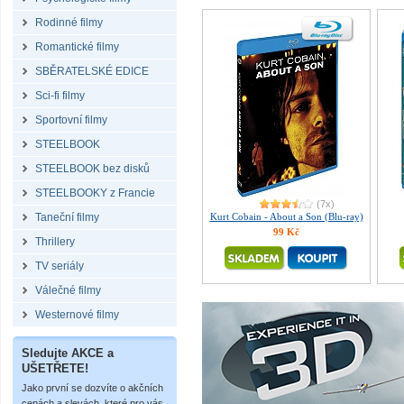
Rodinné filmy
Romantické filmy
SBĚRATELSKÉ EDICE
Sci-fi filmy
Sportovní filmy
STEELBOOK
STEELBOOK bez disků
STEELBOOKY z Francie
(7x)
Taneční filmy
Kurt Cobain - About a Son (Blu-ray)
99 Kč
Thrillery
TV seriály
Válečné filmy
Westernové filmy
Sledujte AKCE a
UŠETŘETE!
Jako první se dozvíte o akčních
cenách a slevách, které pro vás