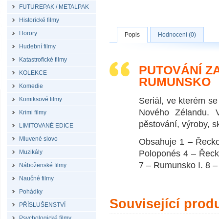
FUTUREPAK / METALPAK
Historické filmy
Horory
Popis
Hodnocení (0)
Hudební filmy
Katastrofické filmy
PUTOVÁNÍ ZA
KOLEKCE
RUMUNSKO
Komedie
Komiksové filmy
Seriál, ve kterém s
Nového Zélandu. V
Krimi filmy
pěstování, výroby, 
LIMITOVANÉ EDICE
Mluvené slovo
Obsahuje 1 – Řecko:
Muzikály
Poloponés 4 – Řecko
7 – Rumunsko I. 8 –
Náboženské filmy
Naučné filmy
Pohádky
Související prod
PŘÍSLUŠENSTVÍ
Psychologické filmy