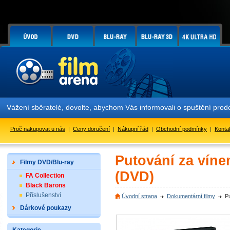
Vážení sběratelé, dovolte, abychom Vás informovali o spuštění prod
Proč nakupovat u nás
|
Ceny doručení
|
Nákupní řád
|
Obchodní podmínky
|
Konta
Putování za vín
Filmy DVD/Blu-ray
(DVD)
FA Collection
Black Barons
Příslušenství
Úvodní strana
Dokumentární filmy
P
Dárkové poukazy