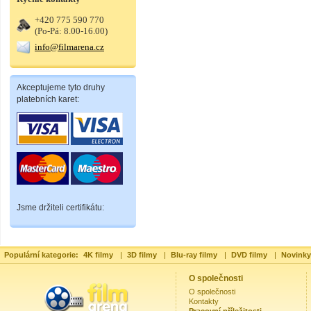
+420 775 590 770
(Po-Pá: 8.00-16.00)
info@filmarena.cz
Akceptujeme tyto druhy
platebních karet:
Jsme držiteli certifikátu:
Populární kategorie:
4K filmy
|
3D filmy
|
Blu-ray filmy
|
DVD filmy
|
Novinky
O společnosti
O společnosti
Kontakty