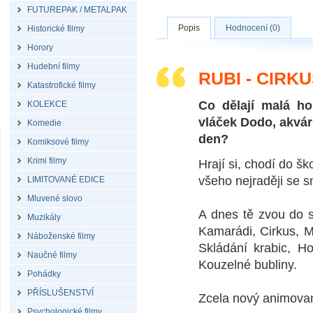
FUTUREPAK / METALPAK
Popis
Hodnocení (0)
Historické filmy
Horory
Hudební filmy
RUBI - CIRKU
Katastrofické filmy
Co dělají malá ho
KOLEKCE
vláček Dodo, akvári
Komedie
den?
Komiksové filmy
Krimi filmy
Hrají si, chodí do šk
všeho nejraději se sm
LIMITOVANÉ EDICE
Mluvené slovo
A dnes tě zvou do s
Muzikály
Kamarádi, Cirkus, M
Náboženské filmy
Skládání krabic, Ho
Naučné filmy
Kouzelné bubliny.
Pohádky
PŘÍSLUŠENSTVÍ
Zcela nový animovaný
Psychologické filmy