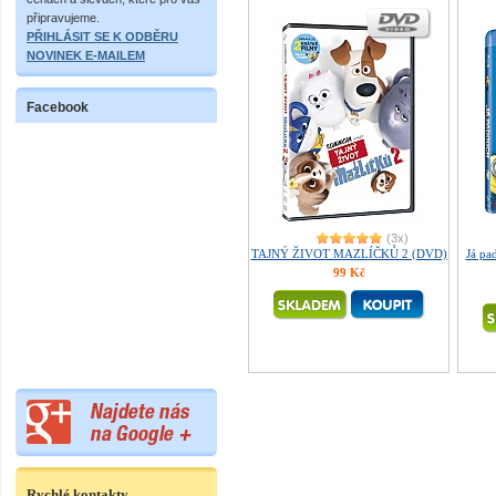
připravujeme.
PŘIHLÁSIT SE K ODBĚRU
NOVINEK E-MAILEM
Facebook
(3x)
TAJNÝ ŽIVOT MAZLÍČKŮ 2 (DVD)
Já p
99 Kč
Rychlé kontakty