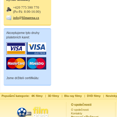
+420 775 590 770
(Po-Pá: 8.00-16.00)
info@filmarena.cz
Akceptujeme tyto druhy
platebních karet:
Jsme držiteli certifikátu:
Populární kategorie:
4K filmy
|
3D filmy
|
Blu-ray filmy
|
DVD filmy
|
Novinky
O společnosti
O společnosti
Kontakty