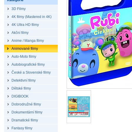
Kategorie
3D Filmy
4K filmy (Mastered in 4K)
4K Ultra HD filmy
Akční filmy
Anime / Manga filmy
Animované filmy
Auto-Moto filmy
Autobiografické filmy
České a Slovenské filmy
Detektivní filmy
Dětské filmy
DIGIBOOK
Dobrodružné filmy
Dokumentární filmy
Dramatické filmy
Fantasy filmy