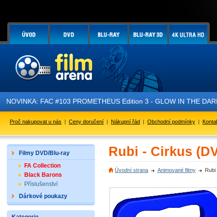
NOVINKA: FAC #103 PROMETHEUS Edition 3 - GLOW IN THE DARK - 
Proč nakupovat u nás
|
Ceny doručení
|
Nákupní řád
|
Obchodní podmínky
|
Konta
Rubi - Cirkus (D
Filmy DVD/Blu-ray
FA Collection
Úvodní strana
Animované filmy
Rubi
Black Barons
Příslušenství
Dárkové poukazy