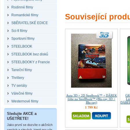
Rodinné filmy
Související prod
Romantické filmy
SBĚRATELSKÉ EDICE
Sci-fi filmy
Sportovní filmy
STEELBOOK
STEELBOOK bez disků
STEELBOOKY z Francie
Taneční filmy
Thrillery
TV seriály
Válečné filmy
Auta 3D + 2D Steelbook™ + DÁREK
GR
fólie na SteelBook™ (Blu-ray 3D +
Lim
Westernové filmy
Blu-ray)
DÁREK 
1 799 Kč
Sledujte AKCE a
UŠETŘETE!
Jako první se dozvíte o akčních
cenách a slevách, které pro vás