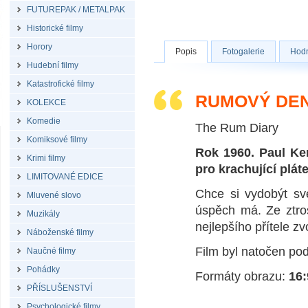
FUTUREPAK / METALPAK
Historické filmy
Horory
Popis
Fotogalerie
Hodn
Hudební filmy
Katastrofické filmy
RUMOVÝ DEN
KOLEKCE
Komedie
The Rum Diary
Komiksové filmy
Rok 1960. Paul Ke
Krimi filmy
pro krachující plát
LIMITOVANÉ EDICE
Chce si vydobýt sv
Mluvené slovo
úspěch má. Ze ztros
Muzikály
nejlepšího přítele zv
Náboženské filmy
Film byl natočen po
Naučné filmy
Pohádky
Formáty obrazu:
16:
PŘÍSLUŠENSTVÍ
Psychologické filmy