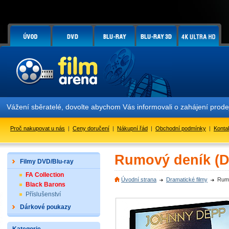
Vážení sběratelé, dovolte abychom Vás informovali o zahájení prodeje
Proč nakupovat u nás
|
Ceny doručení
|
Nákupní řád
|
Obchodní podmínky
|
Konta
Rumový deník (
Filmy DVD/Blu-ray
FA Collection
Úvodní strana
Dramatické filmy
Rum
Black Barons
Příslušenství
Dárkové poukazy