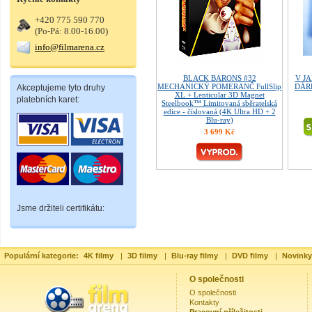
+420 775 590 770
(Po-Pá: 8.00-16.00)
info@filmarena.cz
BLACK BARONS #32
V JA
MECHANICKÝ POMERANČ FullSlip
DÁRE
Akceptujeme tyto druhy
XL + Lenticular 3D Magnet
platebních karet:
Steelbook™ Limitovaná sběratelská
edice - číslovaná (4K Ultra HD + 2
Blu-ray)
3 699 Kč
Jsme držiteli certifikátu:
Populární kategorie:
4K filmy
|
3D filmy
|
Blu-ray filmy
|
DVD filmy
|
Novinky
O společnosti
O společnosti
Kontakty