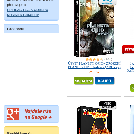
připravujeme.
PŘIHLÁSIT SE K ODBĚRU
NOVINEK E-MAILEM
Facebook
(14x)
ÚSVIT PLANETY OPIC + ZROZENÍ
LA
PLANETY OPIC Kolekce (2 Blu-ray)
Lim
DÁRE
299 Kč
Rychlé kontakty