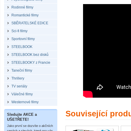
Rodinné filmy
Romantické filmy
SBĚRATELSKÉ EDICE
Sci-fi filmy
Sportovní filmy
STEELBOOK
STEELBOOK bez disků
STEELBOOKY z Francie
Taneční filmy
Thrillery
TV seriály
Válečné filmy
Westernové filmy
Související prod
Sledujte AKCE a
UŠETŘETE!
Jako první se dozvíte o akčních
cenách a slevách, které pro vás