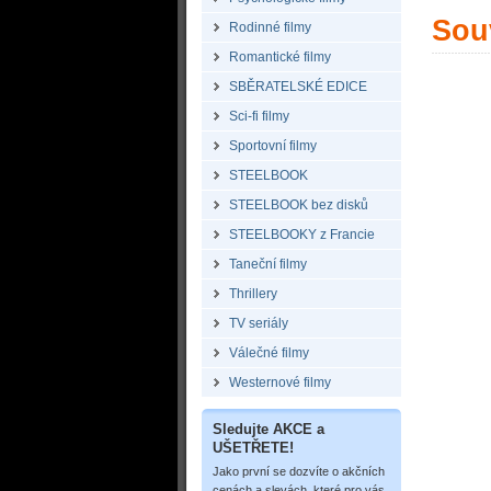
Souv
Rodinné filmy
Romantické filmy
SBĚRATELSKÉ EDICE
Sci-fi filmy
Sportovní filmy
STEELBOOK
STEELBOOK bez disků
STEELBOOKY z Francie
Taneční filmy
Thrillery
TV seriály
Válečné filmy
Westernové filmy
Sledujte AKCE a
UŠETŘETE!
Jako první se dozvíte o akčních
cenách a slevách, které pro vás