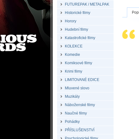
FUTUREPAK / METALPAK
Pop
Historické filmy
Horory
Hudební filmy
Katastrofické filmy
KOLEKCE
Komedie
Komiksové filmy
Krimi filmy
LIMITOVANÉ EDICE
Mluvené slovo
Muzikály
Náboženské filmy
Naučné filmy
Pohádky
PŘÍSLUŠENSTVÍ
Psychologické filmy