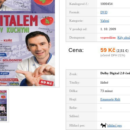
Katalogové č.:
1000454
Formát:
DVD
Kategorie:
Vaření
V prodeji od:
1. 10. 2009
Dostupnost:
vyprodáno
Kdy zbož
Cena:
59 Kč
(
2,51 €
)
(včetně DPH 21%)
Dolby Digital 2.0 če
Zvuk:
Titulky:
žádné
Délka:
73 minut
Hrají:
Emanuele Ridi
Režie:
-
Sdílení:
Hlídací pes:
hlídací pes