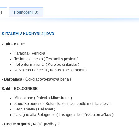
is
Hodnocení (0)
S ITALEM V KUCHYNI 4 | DVD
7. díl – KUŘE
Faraona ( Perlička )
Testaroli al pesto ( Testaroli s pestem )
Pollo dei mattonai ( Kuře po cihlářsku )
Verza con Pancetta ( Kapusta se slaninou )
- Barbajada
( Čokoládovo-kávová pěna )
8. díl – BOLOGNESE
Minestrone ( Polévka Minestrone )
Sugo Bolognese ( Boloňská omáčka podle mojí babičky )
Besciamella ( Bešamel )
Lasagne alla Bolognese ( Lasagne s boloňskou omáčkou )
- Lingue di gatto
( Kočičí jazýčky )