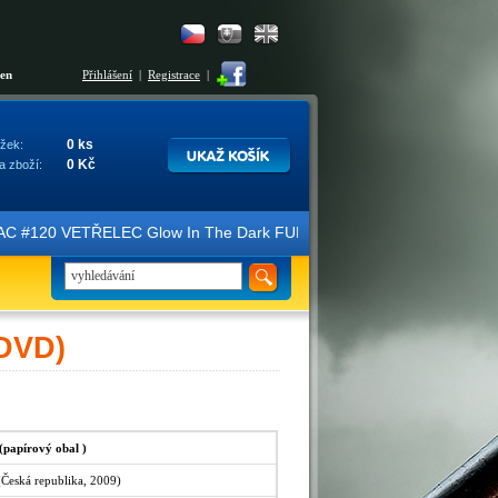
šen
Přihlášení
|
Registrace
|
0 ks
žek:
0 Kč
a zboží:
ice FAC #120 VETŘELEC Glow In The Dark FULLSLIP XL EDITION #3 4K U
(DVD)
 (papírový obal )
(Česká republika, 2009)