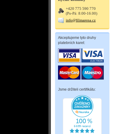
+420 775 590 770
(Po-Pá: 8.00-16.00)
info@filmarena.cz
Akceptujeme tyto druhy
platebních karet:
Jsme držiteli certifikátu: