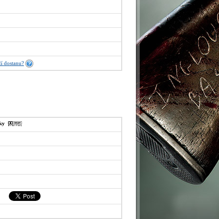
í dostanu?
sky