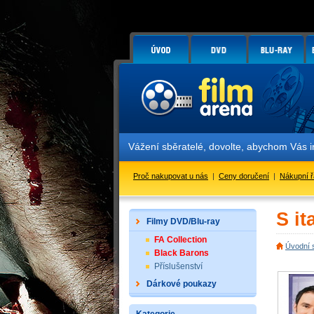
Vážení sběratelé, dovolte, abychom Vás 
Proč nakupovat u nás
|
Ceny doručení
|
Nákupní 
S it
Filmy DVD/Blu-ray
FA Collection
Úvodní 
Black Barons
Příslušenství
Dárkové poukazy