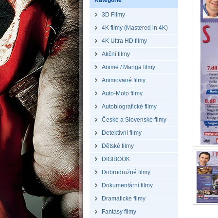
Kategorie
3D Filmy
4K filmy (Mastered in 4K)
4K Ultra HD filmy
Akční filmy
Anime / Manga filmy
Animované filmy
Auto-Moto filmy
Autobiografické filmy
České a Slovenské filmy
Detektivní filmy
Dětské filmy
DIGIBOOK
Dobrodružné filmy
Dokumentární filmy
Dramatické filmy
Fantasy filmy