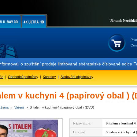
Uživatel:
Nepřihlá
Polo
Cen
informovali o spuštění prodeje limitované sběratelské číslované ed
řád
|
Obchodní podmínky
|
Kontakty
|
Sledování objednávky
alem v kuchyni 4 (papírový obal ) 
strana
Vaření
S italem v kuchyni 4 (papírový obal ) (DVD)
Název titulu:
S italem v kuchyni 4
Originál:
S italem v kuchyni 4 