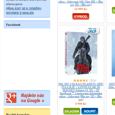
edice - číslovaná (4K Ultra HD + Blu-
připravujeme.
ray 3D + Blu-ray)
PŘIHLÁSIT SE K ODBĚRU
14 999 Kč
NOVINEK E-MAILEM
Facebook
(31x)
FAC #95 VÁLKA O PLANETU OPIC
ANT
FULLSLIP + LENTICULAR 3D
fólie
MAGNET Edition #1 3D + 2D
Steelbook™ Limitovaná sběratelská
edice - číslovaná (Blu-ray 3D + Blu-
ray)
4 999 Kč
Rychlé kontakty