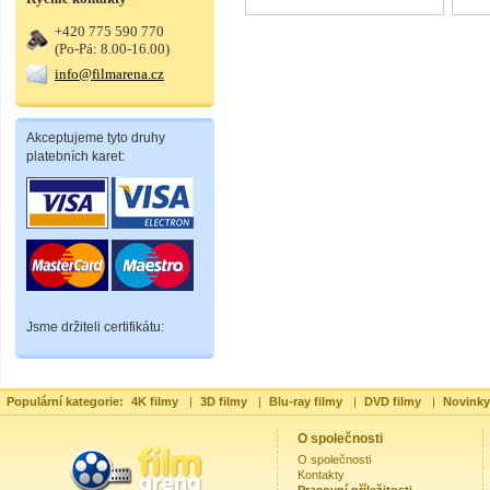
+420 775 590 770
(Po-Pá: 8.00-16.00)
info@filmarena.cz
Akceptujeme tyto druhy
platebních karet:
Jsme držiteli certifikátu:
Populární kategorie:
4K filmy
|
3D filmy
|
Blu-ray filmy
|
DVD filmy
|
Novinky
O společnosti
O společnosti
Kontakty