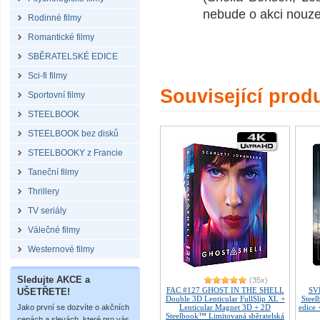
nebude o akci nouze
Rodinné filmy
Romantické filmy
SBĚRATELSKÉ EDICE
Sci-fi filmy
Související prod
Sportovní filmy
STEELBOOK
STEELBOOK bez disků
STEELBOOKY z Francie
Taneční filmy
Thrillery
TV seriály
Válečné filmy
Westernové filmy
Sledujte AKCE a
(35x)
FAC #127 GHOST IN THE SHELL
SV
UŠETŘETE!
Double 3D Lenticular FullSlip XL +
Steel
Jako první se dozvíte o akčních
Lenticular Magnet 3D + 2D
edice
Steelbook™ Limitovaná sběratelská
cenách a slevách, které pro vás