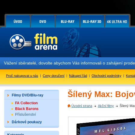
Vážení sběratelé, dovolte abychom Vás informovali o zahájení prod
Proč nakupovat u nás
|
Ceny doručení
|
Nákupní řád
|
Obchodní podmínky
|
Konta
Šílený Max: Bojo
Filmy DVD/Blu-ray
FA Collection
Úvodní strana
Akční filmy
Šílený Max
Black Barons
Příslušenství
Dárkové poukazy