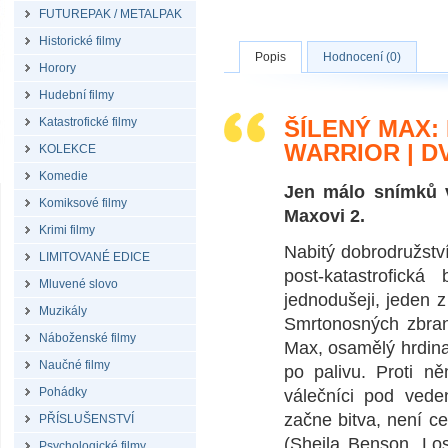
FUTUREPAK / METALPAK
Historické filmy
Popis
Hodnocení (0)
Horory
Hudební filmy
Katastrofické filmy
ŠÍLENÝ MAX:
WARRIOR | 
KOLEKCE
Komedie
Jen málo snímků v
Komiksové filmy
Maxovi 2.
Krimi filmy
Nabitý dobrodružstvím
LIMITOVANÉ EDICE
post-katastrofick
Mluvené slovo
jednodušeji, jeden 
Muzikály
Smrtonosných zbran
Náboženské filmy
Max, osamělý hrdina 
Naučné filmy
po palivu. Proti n
Pohádky
válečníci pod ved
začne bitva, není ce
PŘÍSLUŠENSTVÍ
(Sheila Benson, Lo
Psychologické filmy