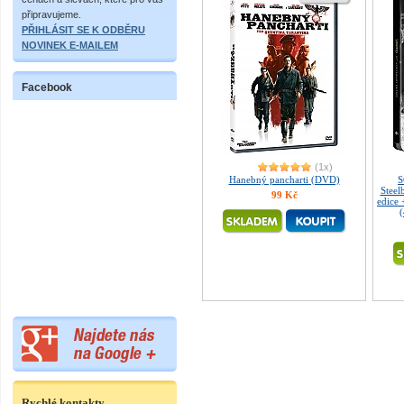
připravujeme.
PŘIHLÁSIT SE K ODBĚRU
NOVINEK E-MAILEM
Facebook
(1x)
Hanebný pancharti (DVD)
Steel
99 Kč
edice
(
Rychlé kontakty