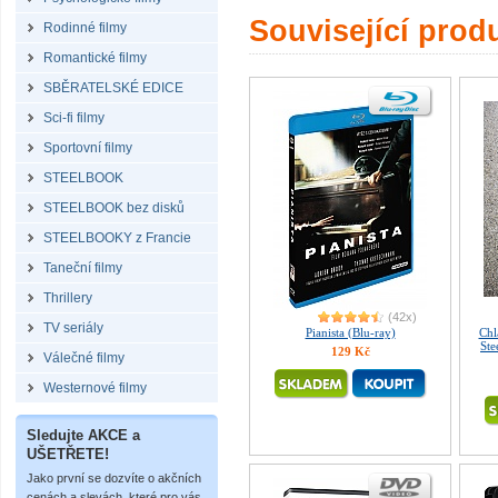
Související prod
Rodinné filmy
Romantické filmy
SBĚRATELSKÉ EDICE
Sci-fi filmy
Sportovní filmy
STEELBOOK
STEELBOOK bez disků
STEELBOOKY z Francie
Taneční filmy
Thrillery
(42x)
TV seriály
Pianista (Blu-ray)
Chl
St
129 Kč
Válečné filmy
Westernové filmy
Sledujte AKCE a
UŠETŘETE!
Jako první se dozvíte o akčních
cenách a slevách, které pro vás