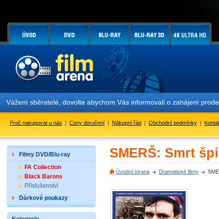
Vážení sběratelé, dovolte abychom Vás informovali o zahájení prod
Proč nakupovat u nás
|
Ceny doručení
|
Nákupní řád
|
Obchodní podmínky
|
Konta
SMERŠ: Smrt šp
Filmy DVD/Blu-ray
FA Collection
Úvodní strana
Dramatické filmy
SMER
Black Barons
Příslušenství
Dárkové poukazy