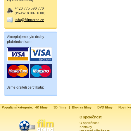
+420 775 590 770
(Po-Pá: 8.00-16.00)
info@filmarena.cz
Akceptujeme tyto druhy
platebních karet:
Jsme držiteli certifikátu:
Populární kategorie:
4K filmy
|
3D filmy
|
Blu-ray filmy
|
DVD filmy
|
Novinky
O společnosti
O společnosti
Kontakty