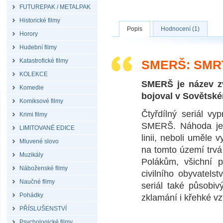
FUTUREPAK / METALPAK
Historické filmy
Popis
Hodnocení (1)
Horory
Hudební filmy
Katastrofické filmy
SMERŠ: SMRT
KOLEKCE
SMERŠ je název zv
Komedie
bojoval v Sovětské
Komiksové filmy
Čtyřdílný seriál vy
Krimi filmy
SMERŠ. Náhoda je
LIMITOVANÉ EDICE
linii, neboli uměle 
Mluvené slovo
na tomto území trvá 
Muzikály
Polákům, všichní p
Náboženské filmy
civilního obyvatel
Naučné filmy
seriál také působiv
Pohádky
zklamání i křehké vz
PŘÍSLUŠENSTVÍ
Psychologické filmy