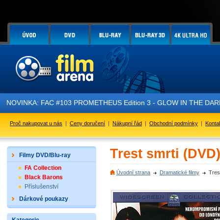
NOVINKA: FAC #103 PROMETHEUS Edition 3 - GLOW IN THE DARK - 
Proč nakupovat u nás
|
Ceny doručení
|
Nákupní řád
|
Obchodní podmínky
|
Konta
Trest smrti (DVD
Filmy DVD/Blu-ray
FA Collection
Úvodní strana
Dramatické filmy
Tres
Black Barons
Příslušenství
Dárkové poukazy