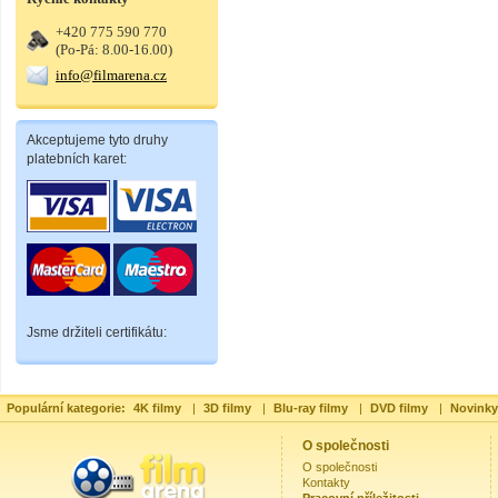
+420 775 590 770
(Po-Pá: 8.00-16.00)
info@filmarena.cz
Akceptujeme tyto druhy
platebních karet:
Jsme držiteli certifikátu:
Populární kategorie:
4K filmy
|
3D filmy
|
Blu-ray filmy
|
DVD filmy
|
Novinky
O společnosti
O společnosti
Kontakty