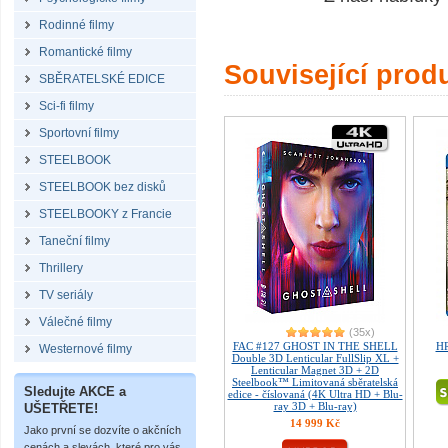
Rodinné filmy
Romantické filmy
Související prod
SBĚRATELSKÉ EDICE
Sci-fi filmy
Sportovní filmy
STEELBOOK
STEELBOOK bez disků
STEELBOOKY z Francie
Taneční filmy
Thrillery
TV seriály
Válečné filmy
(35x)
FAC #127 GHOST IN THE SHELL
HR
Westernové filmy
Double 3D Lenticular FullSlip XL +
Lenticular Magnet 3D + 2D
Steelbook™ Limitovaná sběratelská
Sledujte AKCE a
edice - číslovaná (4K Ultra HD + Blu-
ray 3D + Blu-ray)
UŠETŘETE!
14 999 Kč
Jako první se dozvíte o akčních
cenách a slevách, které pro vás