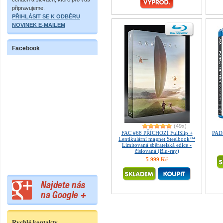
připravujeme.
PŘIHLÁSIT SE K ODBĚRU
NOVINEK E-MAILEM
Facebook
(49x)
FAC #68 PŘÍCHOZÍ FullSlip +
PAD
Lentikulární magnet Steelbook™
Limitovaná sběratelská edice -
číslovaná (Blu-ray)
5 999 Kč
Rychlé kontakty