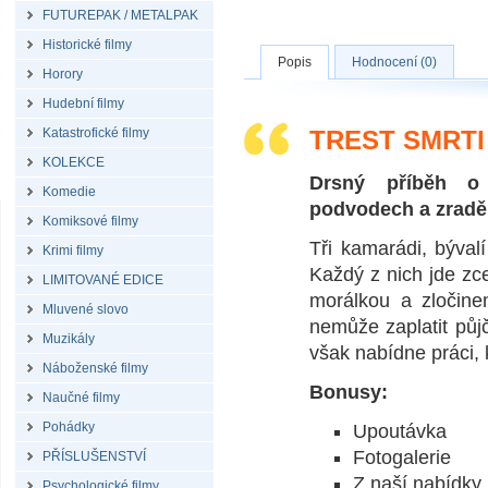
FUTUREPAK / METALPAK
Historické filmy
Popis
Hodnocení (0)
Horory
Hudební filmy
Katastrofické filmy
TREST SMRTI 
KOLEKCE
Drsný příběh o 
Komedie
podvodech a zradě
Komiksové filmy
Tři kamarádi, býval
Krimi filmy
Každý z nich jde zce
LIMITOVANÉ EDICE
morálkou a zločine
Mluvené slovo
nemůže zaplatit půj
Muzikály
však nabídne práci, k
Náboženské filmy
Bonusy:
Naučné filmy
Pohádky
Upoutávka
Fotogalerie
PŘÍSLUŠENSTVÍ
Z naší nabídky
Psychologické filmy