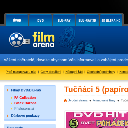
Vážení sběratelé, dovolte abychom Vás informovali o zahájení prod
Proč nakupovat u nás
|
Ceny doručení
|
Nákupní řád
|
Obchodní podmínky
|
Konta
Tučňáci 5 (papír
Filmy DVD/Blu-ray
FA Collection
Úvodní strana
Animované filmy
Tučň
Black Barons
Příslušenství
Dárkové poukazy