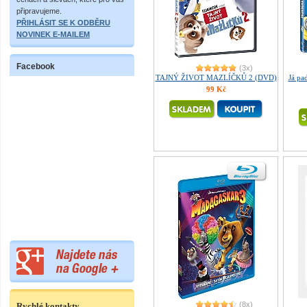
připravujeme.
PŘIHLÁSIT SE K ODBĚRU
NOVINEK E-MAILEM
Facebook
(3x)
TAJNÝ ŽIVOT MAZLÍČKŮ 2 (DVD)
Já p
99 Kč
(8x)
Rychlé kontakty