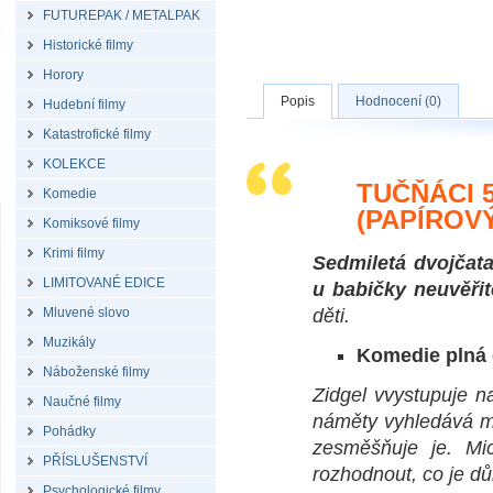
FUTUREPAK / METALPAK
Historické filmy
Horory
Popis
Hodnocení (0)
Hudební filmy
Katastrofické filmy
KOLEKCE
TUČŇÁCI 5
Komedie
(PAPÍROV
Komiksové filmy
Krimi filmy
Sedmiletá dvojčata
LIMITOVANÉ EDICE
u babičky neuvěřit
Mluvené slovo
děti.
Muzikály
Komedie plná
Náboženské filmy
Zidgel vvystupuje na
Naučné filmy
náměty vyhledává mez
Pohádky
zesměšňuje je. Mic
PŘÍSLUŠENSTVÍ
rozhodnout, co je důl
Psychologické filmy