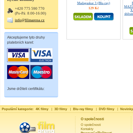
Madagaskar 3 (Blu-ray)
MAZLÍ
+420 775 590 770
129 Kč
X
(Po-Pá: 8.00-16.00)
sběrat
info@filmarena.cz
Akceptujeme tyto druhy
platebních karet:
Jsme držiteli certifikátu:
Populární kategorie:
4K filmy
|
3D filmy
|
Blu-ray filmy
|
DVD filmy
|
Novinky
O společnosti
O společnosti
Kontakty