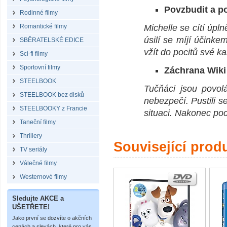
Povzbudit a p
Rodinné filmy
Romantické filmy
Michelle se cítí úpln
úsilí se míjí účinkem
SBĚRATELSKÉ EDICE
vžít do pocitů své 
Sci-fi filmy
Sportovní filmy
Záchrana Wiki 
STEELBOOK
Tučňáci jsou povolá
STEELBOOK bez disků
nebezpečí. Pustili s
STEELBOOKY z Francie
situaci. Nakonec poc
Taneční filmy
Thrillery
Související prod
TV seriály
Válečné filmy
Westernové filmy
Sledujte AKCE a
UŠETŘETE!
Jako první se dozvíte o akčních
cenách a slevách, které pro vás