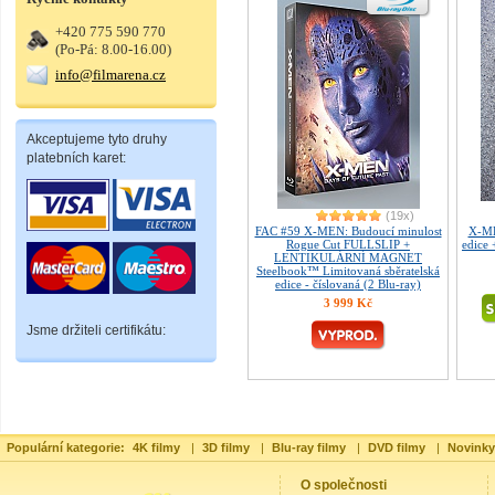
+420 775 590 770
(Po-Pá: 8.00-16.00)
info@filmarena.cz
Akceptujeme tyto druhy
platebních karet:
(19x)
FAC #59 X-MEN: Budoucí minulost
X-ME
Rogue Cut FULLSLIP +
edice
LENTIKULÁRNÍ MAGNET
Steelbook™ Limitovaná sběratelská
edice - číslovaná (2 Blu-ray)
3 999 Kč
Jsme držiteli certifikátu:
Populární kategorie:
4K filmy
|
3D filmy
|
Blu-ray filmy
|
DVD filmy
|
Novinky
O společnosti