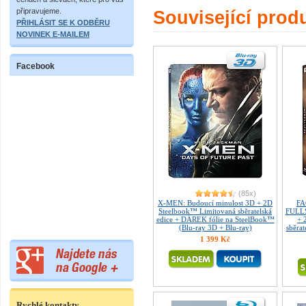
připravujeme.
Související prod
PŘIHLÁSIT SE K ODBĚRU
NOVINEK E-MAILEM
Facebook
(85x)
X-MEN: Budoucí minulost 3D + 2D
FA
Steelbook™ Limitovaná sběratelská
FULLS
edice + DÁREK fólie na SteelBook™
+ 
(Blu-ray 3D + Blu-ray)
sběrat
1 399 Kč
Rychlé kontakty