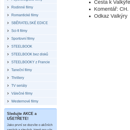
Cesta k Valkýř
Rodinné filmy
Komentář: CH. 
Romantické filmy
Odkaz Valkýry
SBĚRATELSKÉ EDICE
Sci-fi filmy
Sportovní filmy
STEELBOOK
STEELBOOK bez disků
STEELBOOKY z Francie
Taneční filmy
Thrillery
TV seriály
Válečné filmy
Westernové filmy
Sledujte AKCE a
UŠETŘETE!
Jako první se dozvíte o akčních
cenách a slevách, které pro vás