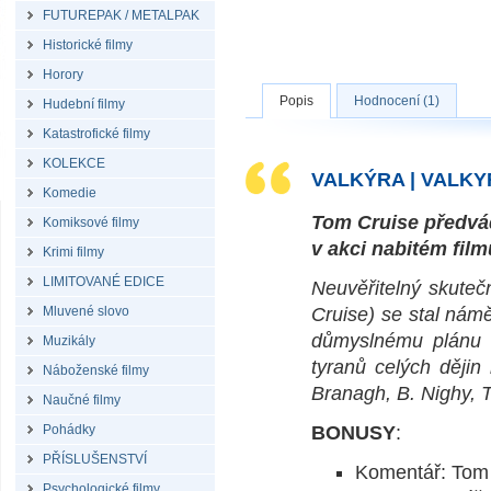
FUTUREPAK / METALPAK
Historické filmy
Horory
Popis
Hodnocení (1)
Hudební filmy
Katastrofické filmy
KOLEKCE
VALKÝRA | VALKYR
Komedie
Tom Cruise předvád
Komiksové filmy
v akci nabitém film
Krimi filmy
LIMITOVANÉ EDICE
Neuvěřitelný skuteč
Mluvené slovo
Cruise) se stal námě
důmyslnému plánu n
Muzikály
tyranů celých dějin 
Náboženské filmy
Branagh, B. Nighy, T
Naučné filmy
Pohádky
BONUSY
:
PŘÍSLUŠENSTVÍ
Komentář: Tom 
Psychologické filmy