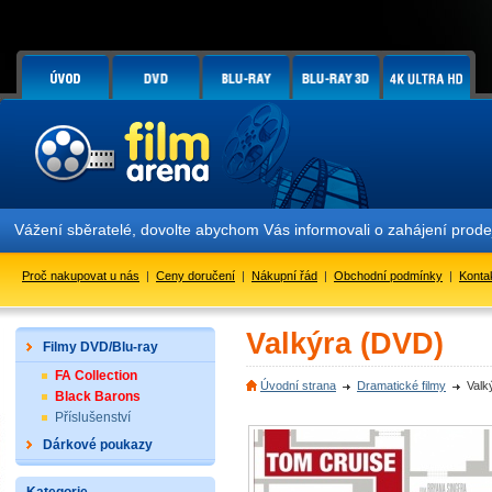
Vážení sběratelé, dovolte abychom Vás informovali o zahájení prod
Proč nakupovat u nás
|
Ceny doručení
|
Nákupní řád
|
Obchodní podmínky
|
Konta
Valkýra (DVD)
Filmy DVD/Blu-ray
FA Collection
Úvodní strana
Dramatické filmy
Valk
Black Barons
Příslušenství
Dárkové poukazy