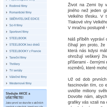
Život na Zemi by vl
Rodinné filmy
jiného než jeden g
Romantické filmy
Velkého třesku. V 
SBĚRATELSKÉ EDICE
Tlakové vlny Velkéh
Sci-fi filmy
V mračnu postupně vz
Sportovní filmy
STEELBOOK
Náš příběh vypráví o
číhají jen proto, ž
STEELBOOK bez disků
která nás kdysi mál
STEELBOOKY z Francie
ohrožují veškerý ž
Taneční filmy
příšerami - černými
Thrillery
rozměrů, které moh
TV seriály
Válečné filmy
Už od dob prvních 
Westernové filmy
fascinován tím, co 
uvidíte miliony svě
Sledujte AKCE a
Dovolte nám, abych
UŠETŘETE!
grafiky vás vzali 
Jako první se dozvíte o akčních
cenách a slevách, které pro vás