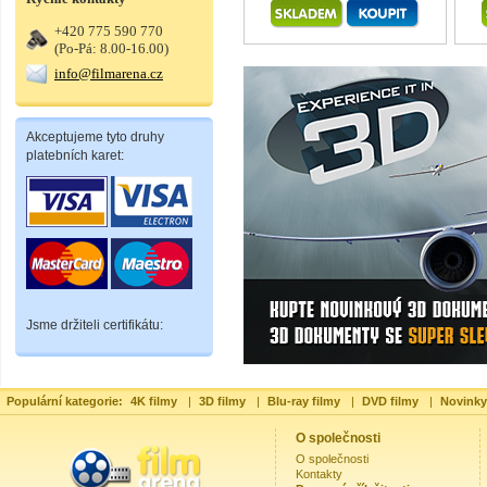
+420 775 590 770
(Po-Pá: 8.00-16.00)
info@filmarena.cz
Akceptujeme tyto druhy
platebních karet:
Jsme držiteli certifikátu:
Populární kategorie:
4K filmy
|
3D filmy
|
Blu-ray filmy
|
DVD filmy
|
Novinky
O společnosti
O společnosti
Kontakty