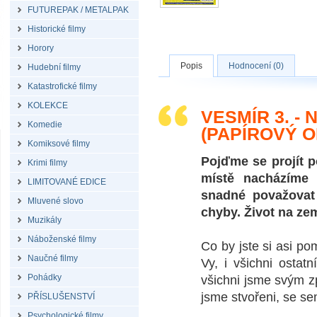
FUTUREPAK / METALPAK
Historické filmy
Horory
Popis
Hodnocení (0)
Hudební filmy
Katastrofické filmy
KOLEKCE
VESMÍR 3. 
Komedie
(PAPÍROVÝ O
Komiksové filmy
Pojďme se projít p
Krimi filmy
místě nacházíme 
LIMITOVANÉ EDICE
snadné považovat
Mluvené slovo
chyby. Život na zem
Muzikály
Náboženské filmy
Co by jste si asi po
Naučné filmy
Vy, i všichni ostat
Pohádky
všichni jsme svým 
jsme stvořeni, se s
PŘÍSLUŠENSTVÍ
Psychologické filmy