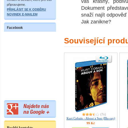
vás krásný, podiv
připravujeme.
Dokument představ
PŘIHLÁSIT SE K ODBĚRU
snaží najít odpověď
NOVINEK E-MAILEM
Jak zanikne?
Facebook
Související prod
(7x)
Kurt Cobain - About a Son (Blu-ray)
99 Kč
Rychlé kontakty