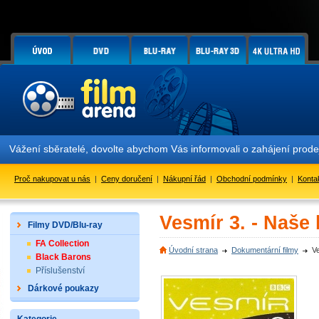
Vážení sběratelé, dovolte abychom Vás informovali o zahájení prod
Proč nakupovat u nás
|
Ceny doručení
|
Nákupní řád
|
Obchodní podmínky
|
Konta
Vesmír 3. - Naše
Filmy DVD/Blu-ray
FA Collection
Úvodní strana
Dokumentární filmy
V
Black Barons
Příslušenství
Dárkové poukazy