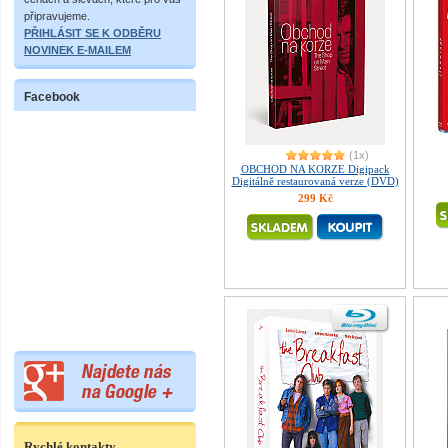
připravujeme.
PŘIHLÁSIT SE K ODBĚRU
NOVINEK E-MAILEM
Facebook
(1x)
OBCHOD NA KORZE Digipack
Digitálně restaurovaná verze (DVD)
299 Kč
Rychlé kontakty