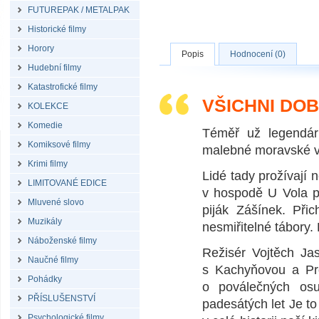
FUTUREPAK / METALPAK
Historické filmy
Horory
Popis
Hodnocení (0)
Hudební filmy
Katastrofické filmy
VŠICHNI DOB
KOLEKCE
Komedie
Téměř už legendár
Komiksové filmy
malebné moravské ve
Krimi filmy
Lidé tady prožívají 
LIMITOVANÉ EDICE
v hospodě U Vola př
Mluvené slovo
piják Zášínek. Při
Muzikály
nesmiřitelné tábory
Náboženské filmy
Režisér Vojtěch Ja
Naučné filmy
s Kachyňovou a Pro
Pohádky
o poválečných os
PŘÍSLUŠENSTVÍ
padesátých let Je to
Psychologické filmy