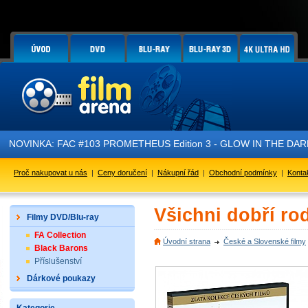
VINKA: FAC #103 PROMETHEUS Edition 3 - GLOW IN THE DARK - je p
Proč nakupovat u nás
|
Ceny doručení
|
Nákupní řád
|
Obchodní podmínky
|
Konta
Všichni dobří ro
Filmy DVD/Blu-ray
FA Collection
Úvodní strana
České a Slovenské filmy
Black Barons
Příslušenství
Dárkové poukazy