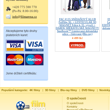
+420 775 590 770
(Po-Pá: 8.00-16.00)
info@filmarena.cz
FAC #135 SNÍDAŇOVÝ KLUB
F
FullSlip XL + LENTICULAR 3D
Le
MAGNET Edice k 35. výročí +
EDITI
DÁREK SBĚRATELSKÉ MAGNETY
sběrat
Akceptujeme tyto druhy
Steelbook™ Limitovaná sběratelská
edice - číslovaná (Blu-ray)
platebních karet:
4 499 Kč
Jsme držiteli certifikátu:
Populární kategorie:
4K filmy
|
3D filmy
|
Blu-ray filmy
|
DVD filmy
|
Novinky
O společnosti
O společnosti
Kontakty