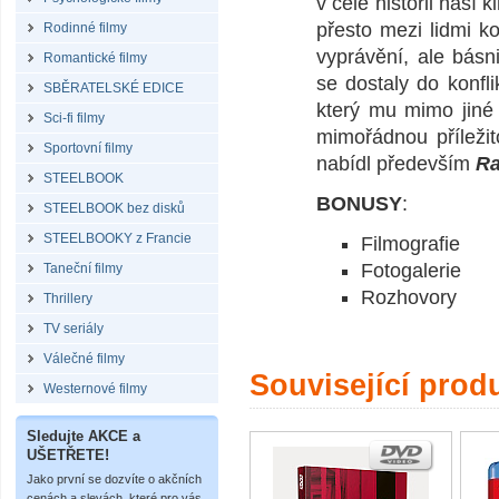
v celé historii naší 
přesto mezi lidmi k
Rodinné filmy
vyprávění, ale básn
Romantické filmy
se dostaly do konfli
SBĚRATELSKÉ EDICE
který mu mimo jiné 
Sci-fi filmy
mimořádnou příležit
Sportovní filmy
nabídl především
Ra
STEELBOOK
BONUSY
:
STEELBOOK bez disků
STEELBOOKY z Francie
Filmografie
Fotogalerie
Taneční filmy
Rozhovory
Thrillery
TV seriály
Válečné filmy
Související prod
Westernové filmy
Sledujte AKCE a
UŠETŘETE!
Jako první se dozvíte o akčních
cenách a slevách, které pro vás