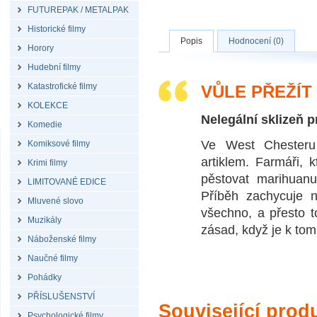
FUTUREPAK / METALPAK
Historické filmy
Popis
Hodnocení (0)
Horory
Hudební filmy
Katastrofické filmy
VŮLE PŘEŽÍT
KOLEKCE
Nelegální sklizeň 
Komedie
Ve West Chesteru 
Komiksové filmy
artiklem. Farmáři, 
Krimi filmy
pěstovat marihuanu
LIMITOVANÉ EDICE
Příběh zachycuje 
Mluvené slovo
všechno, a přesto t
Muzikály
zásad, když je k to
Náboženské filmy
Naučné filmy
Pohádky
PŘÍSLUŠENSTVÍ
Související prod
Psychologické filmy