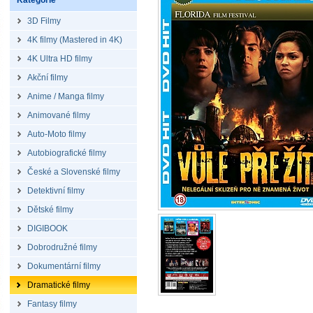
Kategorie
3D Filmy
4K filmy (Mastered in 4K)
4K Ultra HD filmy
Akční filmy
Anime / Manga filmy
Animované filmy
Auto-Moto filmy
Autobiografické filmy
České a Slovenské filmy
Detektivní filmy
Dětské filmy
DIGIBOOK
Dobrodružné filmy
Dokumentární filmy
Dramatické filmy
Fantasy filmy