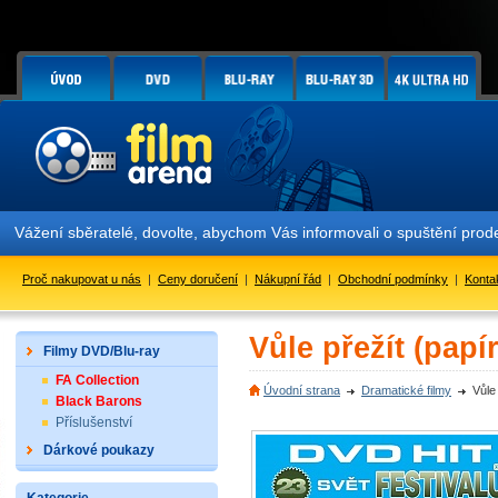
Vážení sběratelé, dovolte, abychom Vás informovali o spuštění pro
Proč nakupovat u nás
|
Ceny doručení
|
Nákupní řád
|
Obchodní podmínky
|
Konta
Vůle přežít (papí
Filmy DVD/Blu-ray
FA Collection
Úvodní strana
Dramatické filmy
Vůle
Black Barons
Příslušenství
Dárkové poukazy