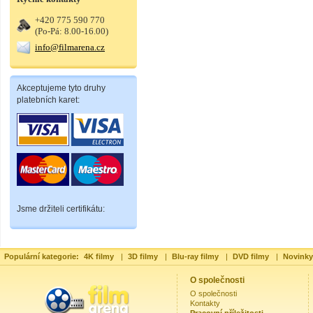
+420 775 590 770
(Po-Pá: 8.00-16.00)
info@filmarena.cz
Akceptujeme tyto druhy
platebních karet:
Jsme držiteli certifikátu:
Populární kategorie:
4K filmy
|
3D filmy
|
Blu-ray filmy
|
DVD filmy
|
Novinky
O společnosti
O společnosti
Kontakty