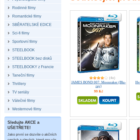
Rodinné filmy
Romantické filmy
SBĚRATELSKÉ EDICE
Sci-fi filmy
Sportovní filmy
STEELBOOK
STEELBOOK bez disků
STEELBOOKY z Francie
Taneční filmy
(4x)
JAMES BOND 007: Moonraker (Blu-
Hv
Thrillery
ray)
99 Kč
TV seriály
Válečné filmy
Westernové filmy
Sledujte AKCE a
UŠETŘETE!
Jako první se dozvíte o akčních
cenách a slevách, které pro vás