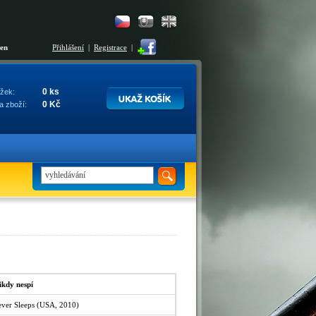
šen
Přihlášení
|
Registrace
|
0 ks
žek:
0 Kč
a zboží:
ikdy nespí
ever Sleeps (USA, 2010)