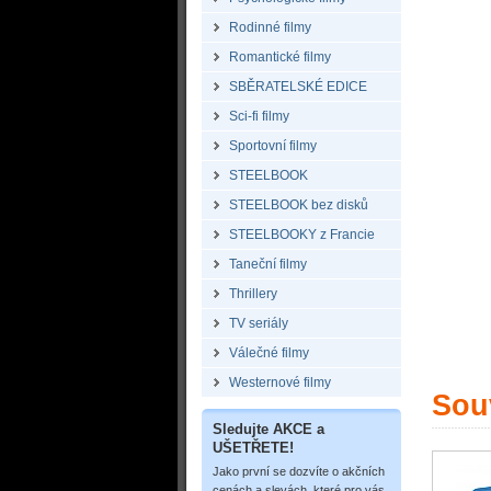
Rodinné filmy
Romantické filmy
SBĚRATELSKÉ EDICE
Sci-fi filmy
Sportovní filmy
STEELBOOK
STEELBOOK bez disků
STEELBOOKY z Francie
Taneční filmy
Thrillery
TV seriály
Válečné filmy
Westernové filmy
Souv
Sledujte AKCE a
UŠETŘETE!
Jako první se dozvíte o akčních
cenách a slevách, které pro vás