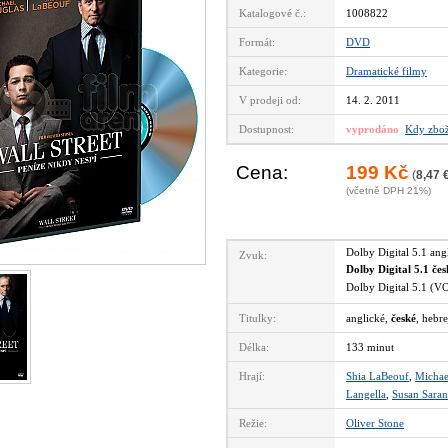
Katalogové č.:
1008822
Formát:
DVD
Kategorie:
Dramatické filmy
V prodeji od:
14. 2. 2011
Dostupnost:
vyprodáno
Kdy zbož
Cena:
199 Kč
(
8,47 
(včetně DPH 21%)
Dolby Digital 5.1 an
Zvuk:
Dolby Digital 5.1 če
Dolby Digital 5.1 (
Titulky:
anglické,
české
, hebre
Délka:
133 minut
Hrají:
Shia LaBeouf
,
Michae
Langella
,
Susan Sara
Režie:
Oliver Stone