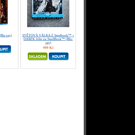
lu-ray)
SVĚTOVÁ VÁLKA Z Steelbook™ +
DÁREK fólie na SteelBook™ (Blu-
ray)
999 Kč