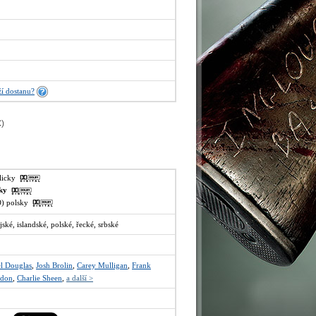
í dostanu?
€
)
glicky
sky
VO) polsky
jské, islandské, polské, řecké, srbské
l Douglas
,
Josh Brolin
,
Carey Mulligan
,
Frank
ndon
,
Charlie Sheen
,
a další >