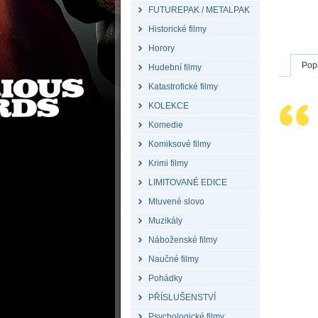
FUTUREPAK / METALPAK
Historické filmy
Horory
Pop
Hudební filmy
Katastrofické filmy
KOLEKCE
Komedie
Komiksové filmy
Krimi filmy
LIMITOVANÉ EDICE
Mluvené slovo
Muzikály
Náboženské filmy
Naučné filmy
Pohádky
PŘÍSLUŠENSTVÍ
Psychologické filmy