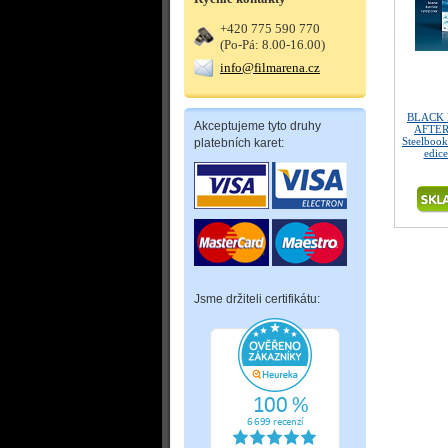
+420 775 590 770
(Po-Pá: 8.00-16.00)
info@filmarena.cz
BLACK 
Akceptujeme tyto druhy
AFTER
Steelbook
platebních karet:
edice
Jsme držiteli certifikátu: