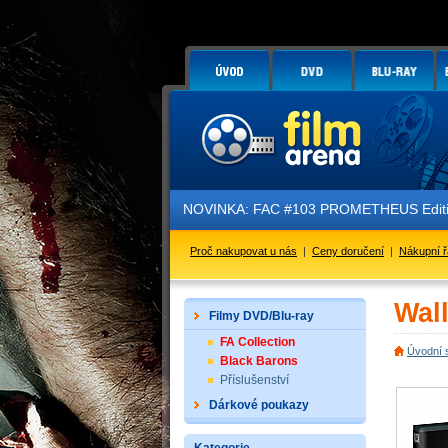
NOVINKA: FAC #103 PROMETHEUS Edition
Proč nakupovat u nás
|
Ceny doručení
|
Nákupní 
Wall
Filmy DVD/Blu-ray
FA Collection
Úvodní 
Black Barons
Příslušenství
Dárkové poukazy