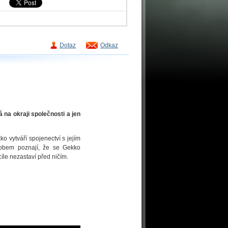
Dotaz
Odkaz
na okraji společnosti a jen
 vytváří spojenectví s jejím
obem poznají, že se Gekko
íle nezastaví před ničím.