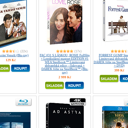
(22x)
(17x)
krást Venuši (Blu-ray)
FAC #31 S LÁSKOU, ROSIE FullSlip
FORREST GUMP Ste
+ Lentikulární magnet EDITION #1
Limitovaná sběratelsk
129 Kč
WEA Steelbook™ Limitovaná
DÁREK fólie na SteelBo
sběratelská edice - číslovaná +
+ DVD)
DÁREK fólie na SteelBook™ (Blu-
399 Kč
ray)
2 999 Kč