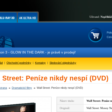
Uživatel:
Nepřihlá
Polo
Cen
 3 - GLOW IN THE DARK - je právě v prodeji!
řád
|
Obchodní podmínky
|
Kontakty
|
Sledování objednávky
 Street: Peníze nikdy nespí (DVD)
strana
Dramatické filmy
Wall Street: Peníze nikdy nespí (DVD)
Název titulu:
Wall Street: Peníze n
Originál:
Wall Street: Money N