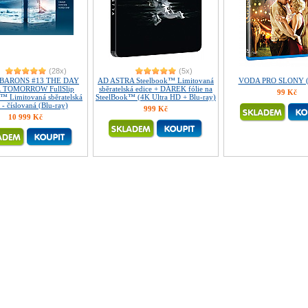
(28x)
(5x)
BARONS #13 THE DAY
AD ASTRA Steelbook™ Limitovaná
VODA PRO SLONY (B
 TOMORROW FullSlip
sběratelská edice + DÁREK fólie na
99 Kč
™ Limitovaná sběratelská
SteelBook™ (4K Ultra HD + Blu-ray)
 - číslovaná (Blu-ray)
999 Kč
10 999 Kč