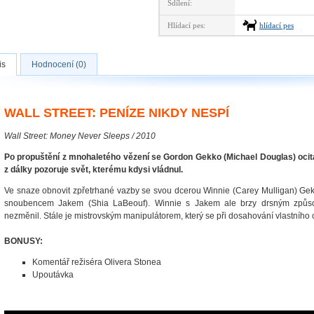
Sdílení:
Hlídací pes:
hlídací pes
is
Hodnocení (0)
WALL STREET: PENÍZE NIKDY NESPÍ
Wall Street: Money Never Sleeps / 2010
Po propuštění z mnohaletého vězení se Gordon Gekko (Michael Douglas) ocitá 
z dálky pozoruje svět, kterému kdysi vládnul.
Ve snaze obnovit zpřetrhané vazby se svou dcerou Winnie (Carey Mulligan) Gekko
snoubencem Jakem (Shia LaBeouf). Winnie s Jakem ale brzy drsným způs
nezměnil. Stále je mistrovským manipulátorem, který se při dosahování vlastního c
BONUSY:
Komentář režiséra Olivera Stonea
Upoutávka