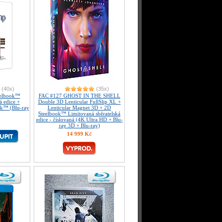
(40x)
(35x)
elbook™
FAC #127 GHOST IN THE SHELL
á edice +
Double 3D Lenticular FullSlip XL +
ok™ (Blu-ray
Lenticular Magnet 3D + 2D
Steelbook™ Limitovaná sběratelská
edice - číslovaná (4K Ultra HD + Blu-
ray 3D + Blu-ray)
14 999 Kč