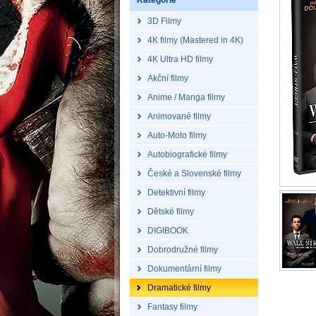
Kategorie
3D Filmy
4K filmy (Mastered in 4K)
4K Ultra HD filmy
Akční filmy
Anime / Manga filmy
Animované filmy
Auto-Moto filmy
Autobiografické filmy
České a Slovenské filmy
Detektivní filmy
Dětské filmy
DIGIBOOK
Dobrodružné filmy
Dokumentární filmy
Dramatické filmy
Fantasy filmy