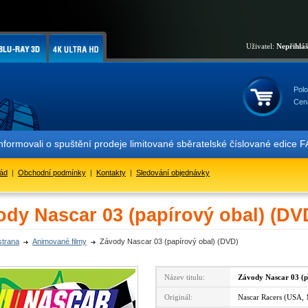
Uživatel:
Nepřihlá
Polo
Cen
nformovali o spuštění prodeje limitované sběratelské číslované edi
řád
|
Obchodní podmínky
|
Kontakty
|
Sledování objednávky
ody Nascar 03 (papírový obal) (DV
strana
Animované filmy
Závody Nascar 03 (papírový obal) (DVD)
Název titulu:
Závody Nascar 03 (p
Originál:
Nascar Racers (USA, 