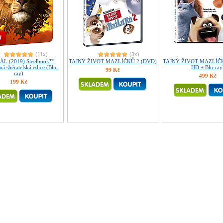
(11x)
(3x)
ÁL (2019) Steelbook™
TAJNÝ ŽIVOT MAZLÍČKŮ 2 (DVD)
TAJNÝ ŽIVOT MAZLÍČKŮ
á sběratelská edice (Blu-
HD + Blu-ray
99 Kč
ray)
499 Kč
199 Kč