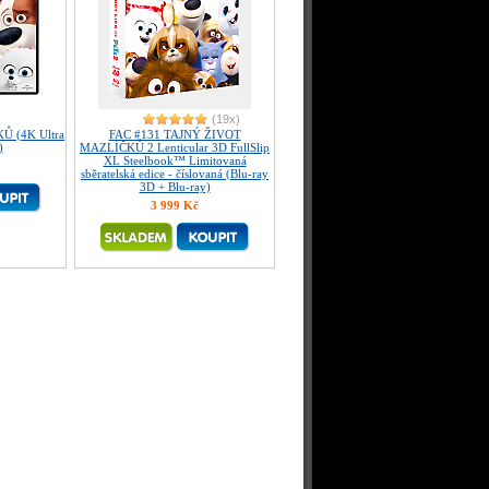
(19x)
 (4K Ultra
FAC #131 TAJNÝ ŽIVOT
)
MAZLÍČKŮ 2 Lenticular 3D FullSlip
XL Steelbook™ Limitovaná
sběratelská edice - číslovaná (Blu-ray
3D + Blu-ray)
3 999 Kč