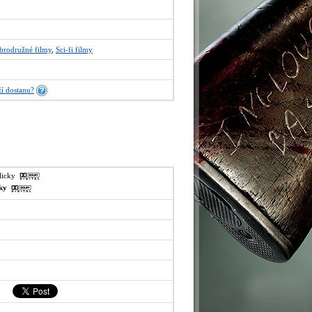
brodružné filmy
,
Sci-fi filmy
í dostanu?
glicky
sky