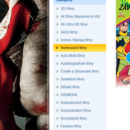
Kategorie
3D Filmy
4K filmy (Mastered in 4K)
4K Ultra HD filmy
Akční filmy
Anime / Manga filmy
Animované filmy
Auto-Moto filmy
Autobiografické filmy
České a Slovenské filmy
Detektivní filmy
Dětské filmy
DIGIBOOK
Dobrodružné filmy
Dokumentární filmy
Dramatické filmy
Fantasy filmy