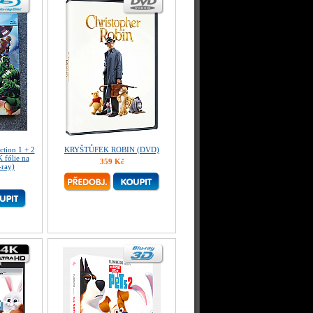
ction 1 + 2
KRYŠTŮFEK ROBIN (DVD)
fólie na
359 Kč
-ray)