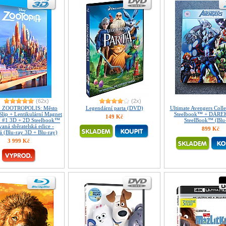
(62x)
(2x)
2 ZOOTROPOLIS: Město
Legendární parta (DVD)
Ultimate Avengers Colle
lSlip + Lentikulární Magnet
Steelbook™ + DÁREK 
149 Kč
 #1 3D + 2D Steelbook™
SteelBook™ (Blu
aná sběratelská edice -
899 Kč
á (Blu-ray 3D + Blu-ray)
3 999 Kč