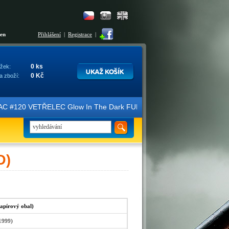
šen
Přihlášení
|
Registrace
|
0 ks
žek:
0 Kč
a zboží:
ce FAC #120 VETŘELEC Glow In The Dark FULLSLIP XL EDITION #3 4K Ult
D)
apírový obal)
1999)