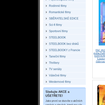
Rodinné filmy
Romantické filmy
SBĚRATELSKÉ EDICE
Sci-fi filmy
Sportovní filmy
STEELBOOK
STEELBOOK bez disků
STEELBOOKY z Francie
FAC #6
zvířat Ful
EDITION
Taneční filmy
Limitov
číslovan
Thrillery
TV seriály
Válečné filmy
Westernové filmy
Sledujte AKCE a
UŠETŘETE!
Jako první se dozvíte o akčních
cenách a slevách, které pro vás