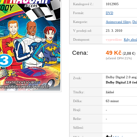
Katalogové č.:
1012905
Formát:
DVD
Kategorie:
Animované filmy
,
Do
V prodeji od:
23. 3. 2010
Dostupnost:
vyprodáno
Kdy zbož
Cena:
49 Kč
(
2,08 €
)
(včetně DPH 21%)
Dolby Digital 2.0 an
Zvuk:
Dolby Digital 2.0 če
Titulky:
žádné
Délka:
63 minut
Hrají:
-
Režie:
-
Sdílení: