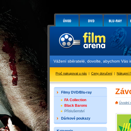
Vážení sběratelé, dovolte, abychom Vás i
Proč nakupovat u nás
|
Ceny doručení
|
Nákupní 
Záv
Filmy DVD/Blu-ray
FA Collection
Úvodní 
Black Barons
Příslušenství
Dárkové poukazy