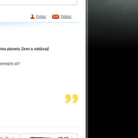
Dotaz
Odkaz
lou planetu Zemi a oddávají
jemných sil?