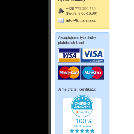
+420 775 590 770
(Po-Pá: 8.00-16.00)
info@filmarena.cz
Akceptujeme tyto druhy
platebních karet:
Jsme držiteli certifikátu: