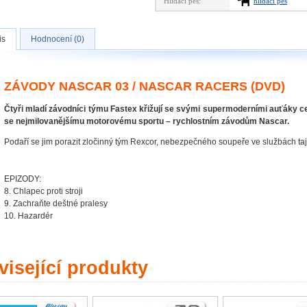
Hlídací pes:
hlídací pes
is
Hodnocení (0)
ZÁVODY NASCAR 03 / NASCAR RACERS (DVD)
Čtyři mladí závodníci týmu Fastex křižují se svými supermoderními auťáky ce
se nejmilovanějšímu motorovému sportu – rychlostním závodům Nascar.
Podaří se jim porazit zločinný tým Rexcor, nebezpečného soupeře ve službách ta
EPIZODY:
8. Chlapec proti stroji
9. Zachraňte deštné pralesy
10. Hazardér
isející produkty