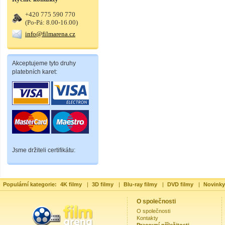
+420 775 590 770
(Po-Pá: 8.00-16.00)
info@filmarena.cz
Akceptujeme tyto druhy
platebních karet:
Jsme držiteli certifikátu:
Populární kategorie:
4K filmy
|
3D filmy
|
Blu-ray filmy
|
DVD filmy
|
Novinky
O společnosti
O společnosti
Kontakty