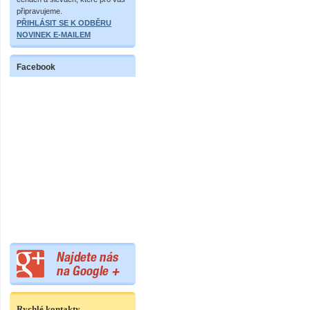
připravujeme.
PŘIHLÁSIT SE K ODBĚRU
NOVINEK E-MAILEM
Facebook
Rychlé kontakty