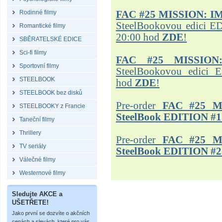
Rodinné filmy
FAC #25
MISSION: I
SteelBookovou edici ED
Romantické filmy
20:00 hod
ZDE
!
SBĚRATELSKÉ EDICE
Sci-fi filmy
FAC #25 MISSION
Sportovní filmy
SteelBookovou edici 
STEELBOOK
hod
ZDE
!
STEELBOOK bez disků
Pre-order
FAC #25 M
STEELBOOKY z Francie
SteelBook EDITION #1
Taneční filmy
Thrillery
Pre-order
FAC #25 M
TV seriály
SteelBook EDITION #2
Válečné filmy
Westernové filmy
Sledujte AKCE a
UŠETŘETE!
Jako první se dozvíte o akčních
cenách a slevách, které pro vás