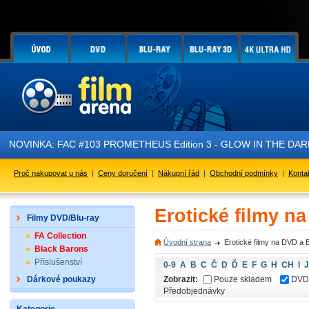
NOVINKA: FAC #103 PROMETHEUS Edition 3 - GLOW IN THE DARK - 
Proč nakupovat u nás
|
Ceny doručení
|
Nákupní řád
|
Obchodní podmínky
|
Konta
Erotické filmy n
Filmy DVD/Blu-ray
FA Collection
Úvodní strana
Erotické filmy na DVD a 
Black Barons
Příslušenství
0-9
A
B
C
Č
D
Ď
E
F
G
H
CH
I
J
Zobrazit:
Pouze skladem
DVD
Dárkové poukazy
Předobjednávky