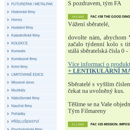
S pozdravem, tým FA
FUTUREPAK / METALPAK
Historické filmy
FAC #38 THE GOOD DINO
10.6.2016
Horory
Vážení sběratelé,
Hudební filmy
Katastrofické filmy
dovolte nám, abychom V
začalo týdenní kolo s t
KOLEKCE
stálá sběratelská čísla 0 -
Komedie
Komiksové filmy
Více informací o produ
Krimi filmy
+ LENTIKULÁRNÍ M
LIMITOVANÉ EDICE
Mluvené slovo
Sběratelé s vyšším čísle
čekat na uvolněný kus.
Muzikály
Náboženské filmy
Těšíme se na Vaše objed
Naučné filmy
Tým Filmareny
Pohádky
PŘÍSLUŠENSTVÍ
FAC #25 MISSION: IMPO
11.1.2016
Psychologické filmy