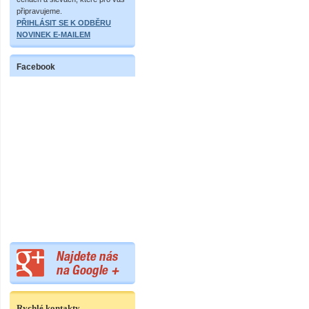
připravujeme.
PŘIHLÁSIT SE K ODBĚRU
NOVINEK E-MAILEM
Facebook
Rychlé kontakty