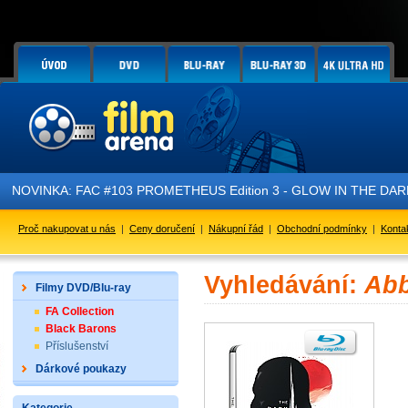
NOVINKA: FAC #103 PROMETHEUS Edition 3 - GLOW IN THE DARK - 
Proč nakupovat u nás
|
Ceny doručení
|
Nákupní řád
|
Obchodní podmínky
|
Konta
Vyhledávání:
Abb
Filmy DVD/Blu-ray
FA Collection
Black Barons
Příslušenství
Dárkové poukazy