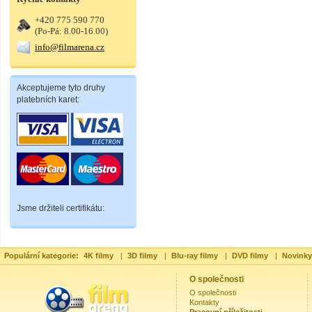
+420 775 590 770
(Po-Pá: 8.00-16.00)
info@filmarena.cz
Akceptujeme tyto druhy
platebních karet:
Jsme držiteli certifikátu:
Populární kategorie:
4K filmy
|
3D filmy
|
Blu-ray filmy
|
DVD filmy
|
Novinky
O společnosti
O společnosti
Kontakty