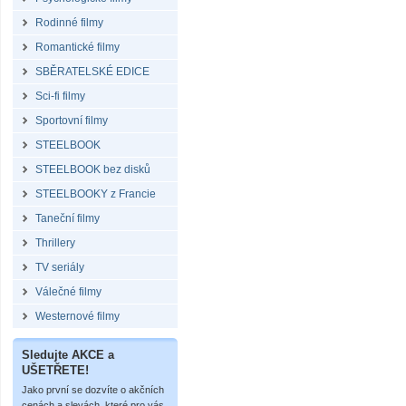
Rodinné filmy
Romantické filmy
SBĚRATELSKÉ EDICE
Sci-fi filmy
Sportovní filmy
STEELBOOK
STEELBOOK bez disků
STEELBOOKY z Francie
Taneční filmy
Thrillery
TV seriály
Válečné filmy
Westernové filmy
Sledujte AKCE a
UŠETŘETE!
Jako první se dozvíte o akčních
cenách a slevách, které pro vás