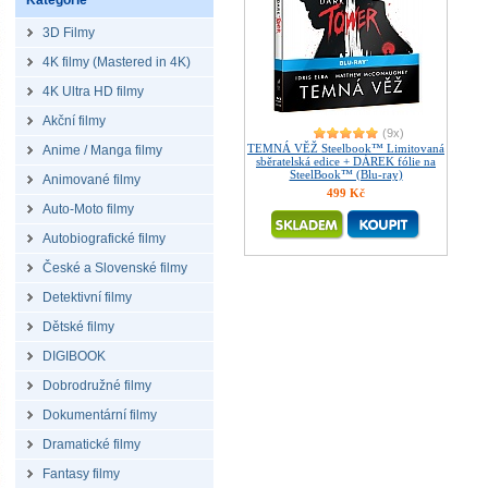
Kategorie
3D Filmy
4K filmy (Mastered in 4K)
4K Ultra HD filmy
Akční filmy
(9x)
TEMNÁ VĚŽ Steelbook™ Limitovaná
Anime / Manga filmy
sběratelská edice + DÁREK fólie na
SteelBook™ (Blu-ray)
Animované filmy
499 Kč
Auto-Moto filmy
Autobiografické filmy
České a Slovenské filmy
Detektivní filmy
Dětské filmy
DIGIBOOK
Dobrodružné filmy
Dokumentární filmy
Dramatické filmy
Fantasy filmy