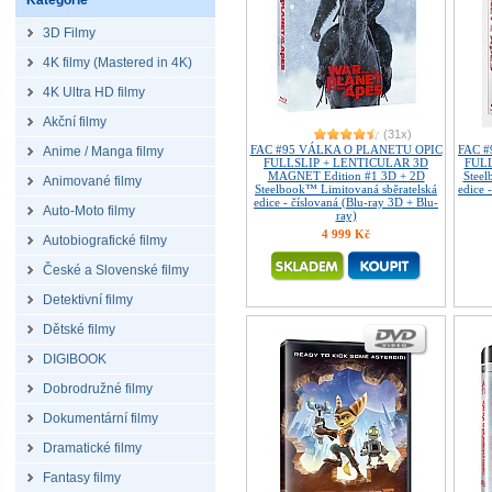
Kategorie
3D Filmy
4K filmy (Mastered in 4K)
4K Ultra HD filmy
Akční filmy
(31x)
FAC #95 VÁLKA O PLANETU OPIC
FAC 
Anime / Manga filmy
FULLSLIP + LENTICULAR 3D
FULL
MAGNET Edition #1 3D + 2D
Steel
Animované filmy
Steelbook™ Limitovaná sběratelská
edice 
edice - číslovaná (Blu-ray 3D + Blu-
Auto-Moto filmy
ray)
4 999 Kč
Autobiografické filmy
České a Slovenské filmy
Detektivní filmy
Dětské filmy
DIGIBOOK
Dobrodružné filmy
Dokumentární filmy
Dramatické filmy
Fantasy filmy