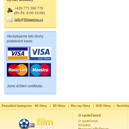
+420 775 590 770
(Po-Pá: 8.00-16.00)
info@filmarena.cz
Akceptujeme tyto druhy
platebních karet:
Jsme držiteli certifikátu:
Populární kategorie:
4K filmy
|
3D filmy
|
Blu-ray filmy
|
DVD filmy
|
Novinky
O společnosti
O společnosti
Kontakty