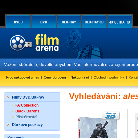
Vážení sběratelé, dovolte abychom Vás informovali o zahájení prod
Proč nakupovat u nás
|
Ceny doručení
|
Nákupní řád
|
Obchodní podmínky
|
Konta
Vyhledávání:
ale
Filmy DVD/Blu-ray
FA Collection
Black Barons
Příslušenství
Dárkové poukazy