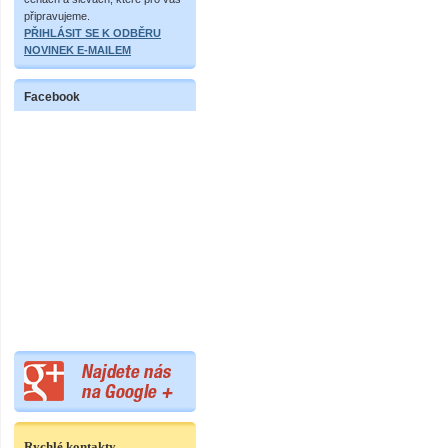
připravujeme.
PŘIHLÁSIT SE K ODBĚRU
NOVINEK E-MAILEM
Facebook
Rychlé kontakty