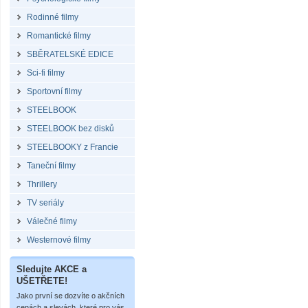
Rodinné filmy
Romantické filmy
SBĚRATELSKÉ EDICE
Sci-fi filmy
Sportovní filmy
STEELBOOK
STEELBOOK bez disků
STEELBOOKY z Francie
Taneční filmy
Thrillery
TV seriály
Válečné filmy
Westernové filmy
Sledujte AKCE a
UŠETŘETE!
Jako první se dozvíte o akčních
cenách a slevách, které pro vás