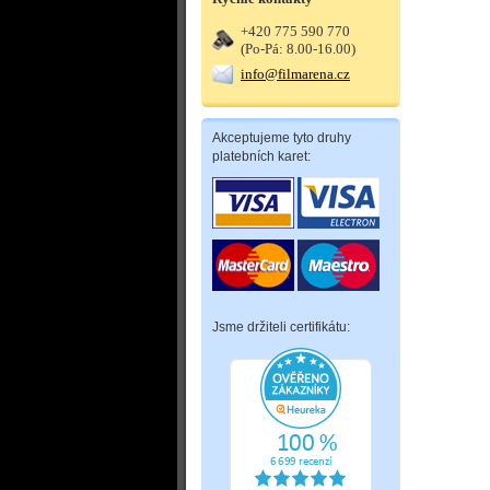
+420 775 590 770
(Po-Pá: 8.00-16.00)
info@filmarena.cz
Akceptujeme tyto druhy
platebních karet:
Jsme držiteli certifikátu: