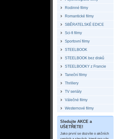
Rodinné filmy
Romantické filmy
SBĚRATELSKÉ EDICE
Sci-fi filmy
Sportovní filmy
STEELBOOK
STEELBOOK bez disků
STEELBOOKY z Francie
Taneční filmy
Thrillery
TV seriály
Válečné filmy
Westernové filmy
Sledujte AKCE a
UŠETŘETE!
Jako první se dozvíte o akčních
cenách a slevách, které pro vás