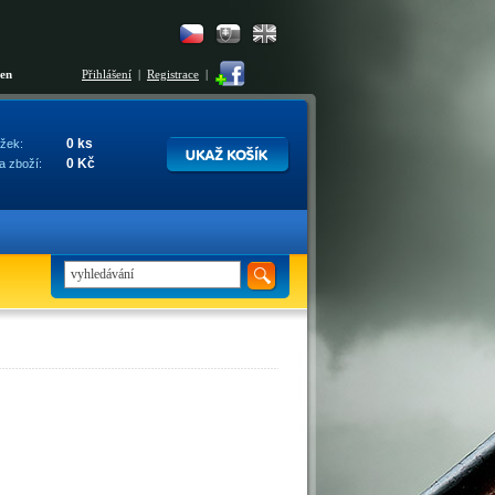
šen
Přihlášení
|
Registrace
|
0 ks
žek:
0 Kč
a zboží: