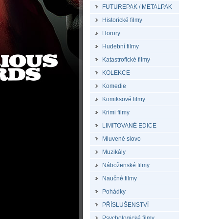
FUTUREPAK / METALPAK
Historické filmy
Horory
Hudební filmy
Katastrofické filmy
KOLEKCE
Komedie
Komiksové filmy
Krimi filmy
LIMITOVANÉ EDICE
Mluvené slovo
Muzikály
Náboženské filmy
Naučné filmy
Pohádky
PŘÍSLUŠENSTVÍ
Psychologické filmy