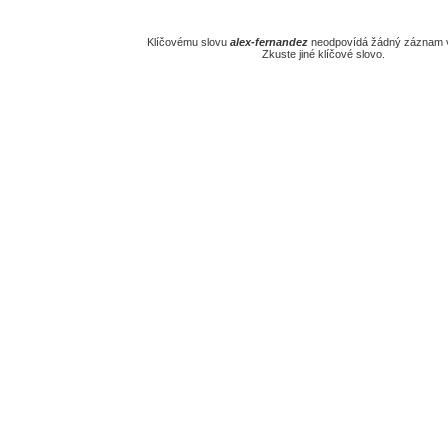
Klíčovému slovu
alex-fernandez
neodpovídá žádný záznam v
Zkuste jiné klíčové slovo.