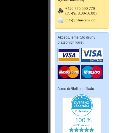
+420 775 590 770
(Po-Pá: 8.00-16.00)
info@filmarena.cz
Akceptujeme tyto druhy
platebních karet:
Jsme držiteli certifikátu: