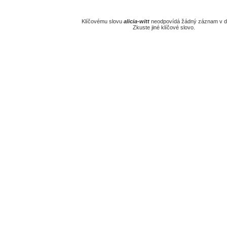
Klíčovému slovu
alicia-witt
neodpovídá žádný záznam v da
Zkuste jiné klíčové slovo.