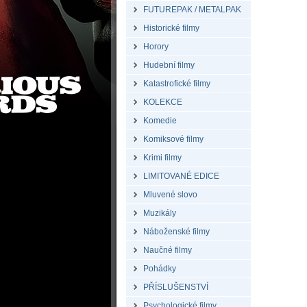
FUTUREPAK / METALPAK
Historické filmy
Horory
Hudební filmy
Katastrofické filmy
KOLEKCE
Komedie
Komiksové filmy
Krimi filmy
LIMITOVANÉ EDICE
Mluvené slovo
Muzikály
Náboženské filmy
Naučné filmy
Pohádky
PŘÍSLUŠENSTVÍ
Psychologické filmy