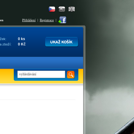
šen
Přihlášení
|
Registrace
|
0 ks
žek:
0 Kč
a zboží: