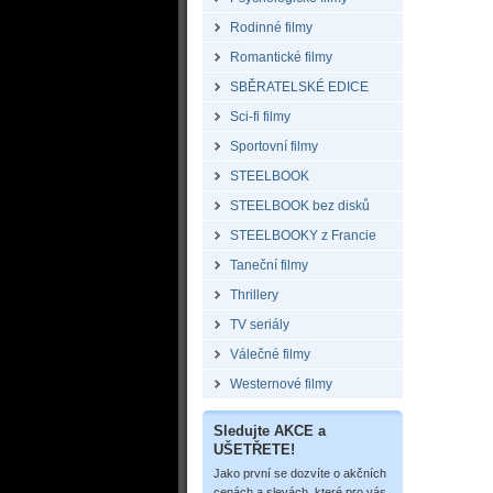
Rodinné filmy
Romantické filmy
SBĚRATELSKÉ EDICE
Sci-fi filmy
Sportovní filmy
STEELBOOK
STEELBOOK bez disků
STEELBOOKY z Francie
Taneční filmy
Thrillery
TV seriály
Válečné filmy
Westernové filmy
Sledujte AKCE a
UŠETŘETE!
Jako první se dozvíte o akčních
cenách a slevách, které pro vás