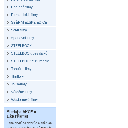
Rodinné filmy
Romantické filmy
SBĚRATELSKÉ EDICE
Sci-fi filmy
Sportovní filmy
STEELBOOK
STEELBOOK bez disků
STEELBOOKY z Francie
Taneční filmy
Thrillery
TV seriály
Válečné filmy
Westernové filmy
Sledujte AKCE a
UŠETŘETE!
Jako první se dozvíte o akčních
cenách a slevách, které pro vás