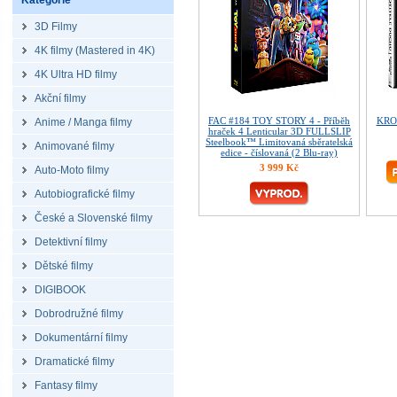
Kategorie
3D Filmy
4K filmy (Mastered in 4K)
4K Ultra HD filmy
Akční filmy
FAC #184 TOY STORY 4 - Příběh
KRO
Anime / Manga filmy
hraček 4 Lenticular 3D FULLSLIP
Steelbook™ Limitovaná sběratelská
Animované filmy
edice - číslovaná (2 Blu-ray)
3 999 Kč
Auto-Moto filmy
Autobiografické filmy
České a Slovenské filmy
Detektivní filmy
Dětské filmy
DIGIBOOK
Dobrodružné filmy
Dokumentární filmy
Dramatické filmy
Fantasy filmy