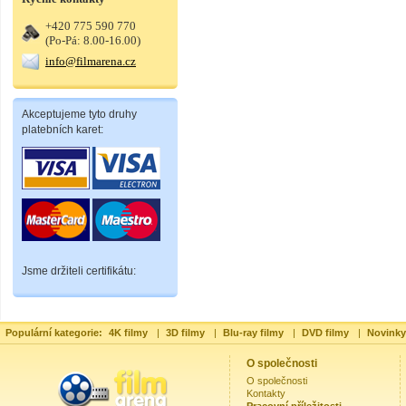
+420 775 590 770
(Po-Pá: 8.00-16.00)
info@filmarena.cz
Akceptujeme tyto druhy
platebních karet:
Jsme držiteli certifikátu:
Populární kategorie:
4K filmy
|
3D filmy
|
Blu-ray filmy
|
DVD filmy
|
Novinky
O společnosti
O společnosti
Kontakty