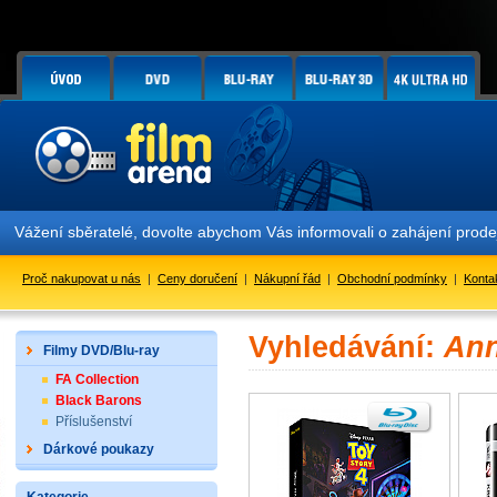
Vážení sběratelé, dovolte abychom Vás informovali o zahájení prod
Proč nakupovat u nás
|
Ceny doručení
|
Nákupní řád
|
Obchodní podmínky
|
Konta
Vyhledávání:
Ann
Filmy DVD/Blu-ray
FA Collection
Black Barons
Příslušenství
Dárkové poukazy