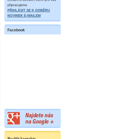
připravujeme.
PŘIHLÁSIT SE K ODBĚRU
NOVINEK E-MAILEM
Facebook
Rychlé kontakty