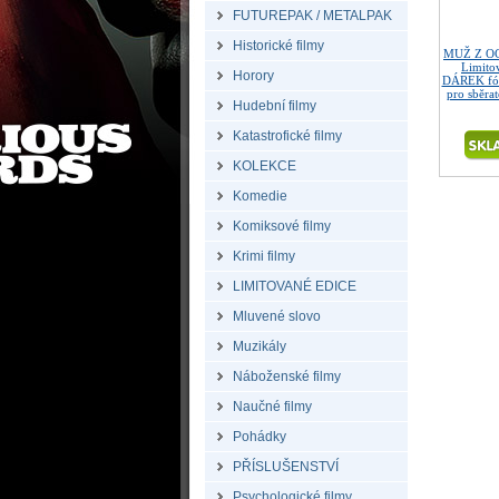
FUTUREPAK / METALPAK
Historické filmy
MUŽ Z OC
Limitov
Horory
DÁREK fól
pro sběrat
Hudební filmy
Katastrofické filmy
KOLEKCE
Komedie
Komiksové filmy
Krimi filmy
LIMITOVANÉ EDICE
Mluvené slovo
Muzikály
Náboženské filmy
Naučné filmy
Pohádky
PŘÍSLUŠENSTVÍ
Psychologické filmy