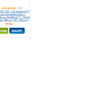
(33x)
ELI 3D + 2D Steelbook™
aná sběratelská edice +
ie na SteelBook™ + Dárek
ele (Blu-ray 3D + Blu-ray)
799 Kč