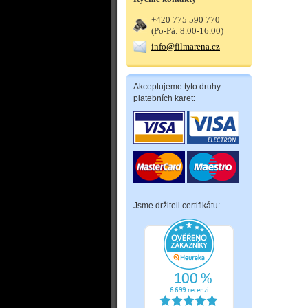
+420 775 590 770
(Po-Pá: 8.00-16.00)
info@filmarena.cz
Akceptujeme tyto druhy
platebních karet:
Jsme držiteli certifikátu: