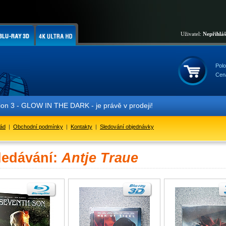
Uživatel:
Nepřihlá
Polo
Cen
 3 - GLOW IN THE DARK - je právě v prodeji!
řád
|
Obchodní podmínky
|
Kontakty
|
Sledování objednávky
ledávání:
Antje Traue