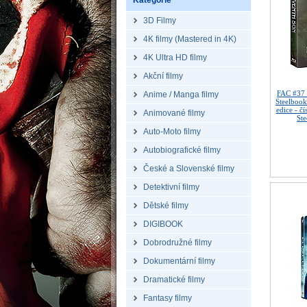
Kategorie
3D Filmy
4K filmy (Mastered in 4K)
4K Ultra HD filmy
Akční filmy
FAC #37
Anime / Manga filmy
Steelbook
edice - č
Animované filmy
St
Auto-Moto filmy
Autobiografické filmy
České a Slovenské filmy
Detektivní filmy
Dětské filmy
DIGIBOOK
Dobrodružné filmy
Dokumentární filmy
Dramatické filmy
Fantasy filmy