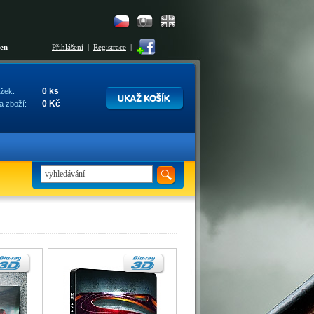
šen
Přihlášení
|
Registrace
|
0 ks
žek:
0 Kč
a zboží: