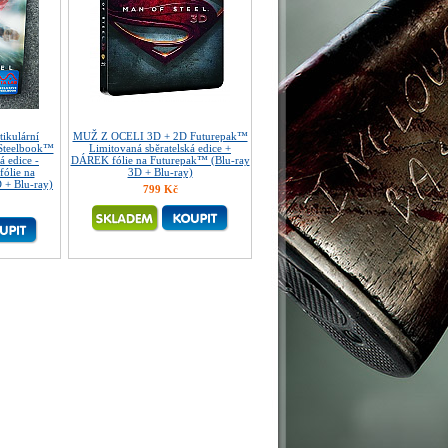
ikulární
MUŽ Z OCELI 3D + 2D Futurepak™
Steelbook™
Limitovaná sběratelská edice +
á edice -
DÁREK fólie na Futurepak™ (Blu-ray
ólie na
3D + Blu-ray)
 + Blu-ray)
799 Kč