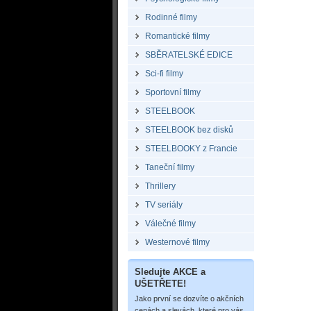
Rodinné filmy
Romantické filmy
SBĚRATELSKÉ EDICE
Sci-fi filmy
Sportovní filmy
STEELBOOK
STEELBOOK bez disků
STEELBOOKY z Francie
Taneční filmy
Thrillery
TV seriály
Válečné filmy
Westernové filmy
Sledujte AKCE a
UŠETŘETE!
Jako první se dozvíte o akčních
cenách a slevách, které pro vás