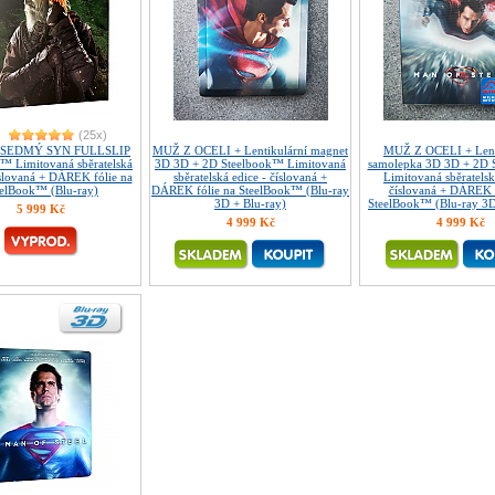
(25x)
 SEDMÝ SYN FULLSLIP
MUŽ Z OCELI + Lentikulární magnet
MUŽ Z OCELI + Lent
™ Limitovaná sběratelská
3D 3D + 2D Steelbook™ Limitovaná
samolepka 3D 3D + 2D 
íslovaná + DÁREK fólie na
sběratelská edice - číslovaná +
Limitovaná sběratelsk
eelBook™ (Blu-ray)
DÁREK fólie na SteelBook™ (Blu-ray
číslovaná + DÁREK f
3D + Blu-ray)
SteelBook™ (Blu-ray 3D
5 999 Kč
4 999 Kč
4 999 Kč