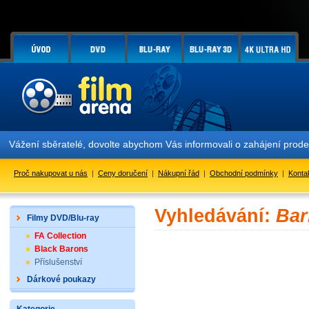
Vážení sběratelé, dovolte abychom Vás informovali o zahájení prod
Proč nakupovat u nás
|
Ceny doručení
|
Nákupní řád
|
Obchodní podmínky
|
Konta
Vyhledávání:
Bar
Filmy DVD/Blu-ray
FA Collection
Black Barons
Příslušenství
Dárkové poukazy