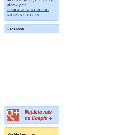
připravujeme.
PŘIHLÁSIT SE K ODBĚRU
NOVINEK E-MAILEM
Facebook
Rychlé kontakty