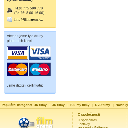
+420 775 590 770
(Po-Pá: 8.00-16.00)
info@filmarena.cz
Akceptujeme tyto druhy
platebních karet:
Jsme držiteli certifikátu:
Populární kategorie:
4K filmy
|
3D filmy
|
Blu-ray filmy
|
DVD filmy
|
Novinky
O společnosti
O společnosti
Kontakty