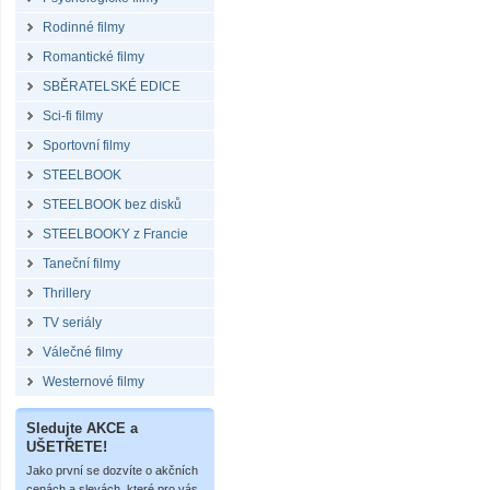
Rodinné filmy
Romantické filmy
SBĚRATELSKÉ EDICE
Sci-fi filmy
Sportovní filmy
STEELBOOK
STEELBOOK bez disků
STEELBOOKY z Francie
Taneční filmy
Thrillery
TV seriály
Válečné filmy
Westernové filmy
Sledujte AKCE a
UŠETŘETE!
Jako první se dozvíte o akčních
cenách a slevách, které pro vás