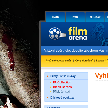
Vážení sběratelé, dovolte abychom Vás i
Proč nakupovat u nás
|
Ceny doručení
|
Nákupní 
Vyh
Filmy DVD/Blu-ray
FA Collection
Black Barons
Příslušenství
Dárkové poukazy