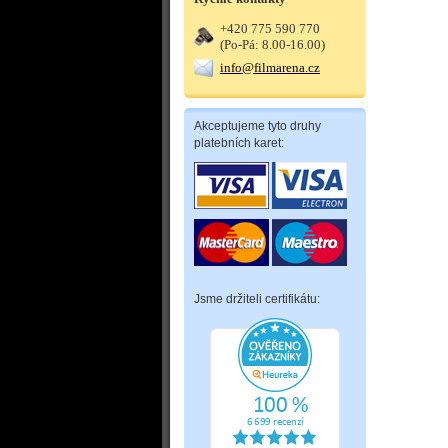
+420 775 590 770
(Po-Pá: 8.00-16.00)
info@filmarena.cz
Akceptujeme tyto druhy
platebních karet:
Jsme držiteli certifikátu: