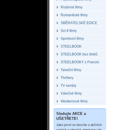
Rodinné filmy
Romantické filmy
SBĚRATELSKÉ EDICE
Sci-fi filmy
Sportovní filmy
STEELBOOK
STEELBOOK bez disků
STEELBOOKY z Francie
Taneční filmy
Thrillery
TV seriály
Válečné filmy
Westernové filmy
Sledujte AKCE a
UŠETŘETE!
Jako první se dozvíte o akčních
cenách a slevách, které pro vás