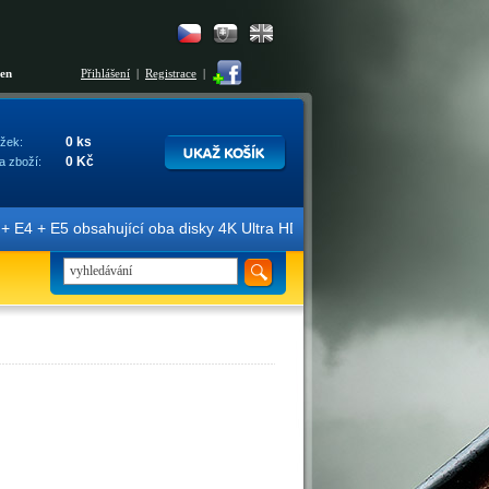
šen
Přihlášení
|
Registrace
|
0 ks
žek:
0 Kč
a zboží:
E4 + E5 obsahující oba disky 4K Ultra HD + Blu-ray 3D/2D. Edice jso