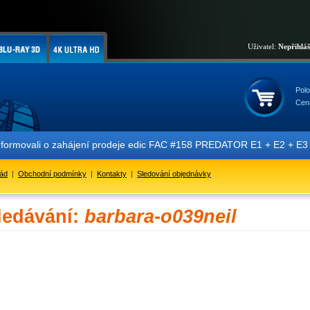
Uživatel:
Nepřihlá
Polo
Cen
nformovali o zahájení prodeje edic FAC #158 PREDATOR E1 + E2 + E3 + 
řád
|
Obchodní podmínky
|
Kontakty
|
Sledování objednávky
ledávání:
barbara-o039neil