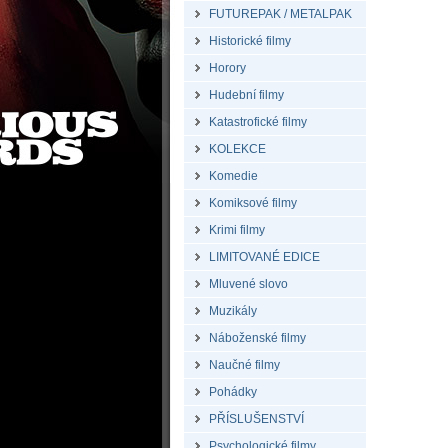
FUTUREPAK / METALPAK
Historické filmy
Horory
Hudební filmy
Katastrofické filmy
KOLEKCE
Komedie
Komiksové filmy
Krimi filmy
LIMITOVANÉ EDICE
Mluvené slovo
Muzikály
Náboženské filmy
Naučné filmy
Pohádky
PŘÍSLUŠENSTVÍ
Psychologické filmy