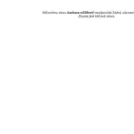
Klíčovému slovu
barbara-o039neil
neodpovídá žádný záznam 
Zkuste jiné klíčové slovo.