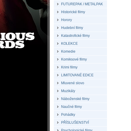
FUTUREPAK / METALPAK
Historické filmy
Horory
Hudební filmy
Katastrofické filmy
KOLEKCE
Komedie
Komiksové filmy
Krimi filmy
LIMITOVANÉ EDICE
Mluvené slovo
Muzikály
Náboženské filmy
Naučné filmy
Pohádky
PŘÍSLUŠENSTVÍ
Psychologické filmy