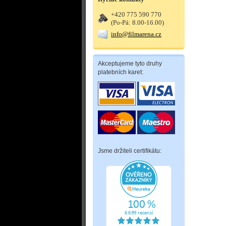
+420 775 590 770
(Po-Pá: 8.00-16.00)
info@filmarena.cz
Akceptujeme tyto druhy
platebních karet:
Jsme držiteli certifikátu: