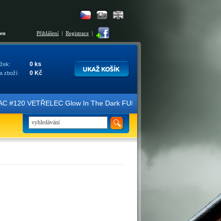
šen
Přihlášení
|
Registrace
|
0 ks
žek:
0 Kč
a zboží:
C #120 VETŘELEC Glow In The Dark FULLSLIP XL EDITION #3 4K Ultra H