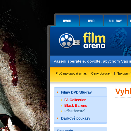
Vážení sběratelé, dovolte, abychom Vás inform
Proč nakupovat u nás
|
Ceny doručení
|
Nákupní 
Vyh
Filmy DVD/Blu-ray
FA Collection
Black Barons
Příslušenství
Dárkové poukazy