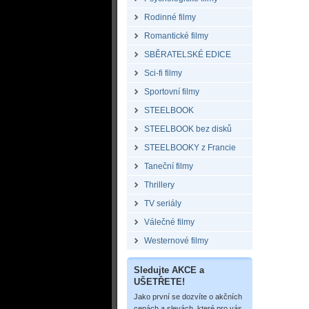
Rodinné filmy
Romantické filmy
SBĚRATELSKÉ EDICE
Sci-fi filmy
Sportovní filmy
STEELBOOK
STEELBOOK bez disků
STEELBOOKY z Francie
Taneční filmy
Thrillery
TV seriály
Válečné filmy
Westernové filmy
Sledujte AKCE a
UŠETŘETE!
Jako první se dozvíte o akčních
cenách a slevách, které pro vás